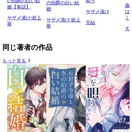
の伯爵の白い結
唄う
の伯爵の白い結
偽
婚【単話】
婚
サザメ漬け
は
サザメ漬け/岩上
く
サザメ漬け/岩上
完結
翠
翠
大
同じ著者の作品
もっと見る