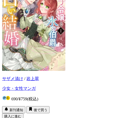
サザメ漬け
/
岩上翠
少女・女性マンガ
690
/
¥759
(税込)
新刊通知
後で買う
購入に進む