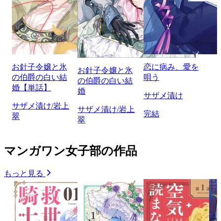
お針子令嬢と氷
恋に病み、愛を
お針子令嬢と氷
の伯爵の白い結
唄う
の伯爵の白い結
婚【単話】
婚
サザメ漬け
サザメ漬け/岩上
サザメ漬け/岩上
完結
翠
翠
マンガワン女子部の作品
もっと見る