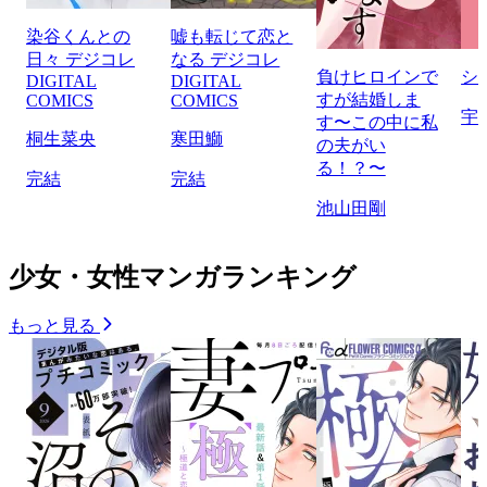
染谷くんとの
嘘も転じて恋と
日々 デジコレ
なる デジコレ
負けヒロインで
シ
DIGITAL
DIGITAL
すが結婚しま
COMICS
COMICS
宇
す〜この中に私
桐生菜央
寒田鰤
の夫がい
る！？〜
完結
完結
池山田剛
少女・女性マンガランキング
もっと見る