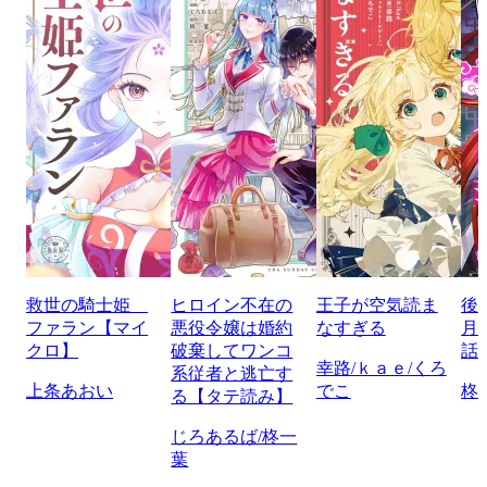
救世の騎士姫
ヒロイン不在の
王子が空気読ま
後
ファラン【マイ
悪役令嬢は婚約
なすぎる
月
クロ】
破棄してワンコ
話
幸路/ｋａｅ/くろ
系従者と逃亡す
上条あおい
でこ
柊
る【タテ読み】
じろあるば/柊一
葉