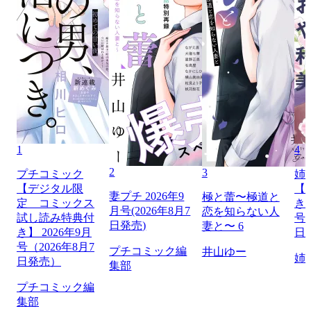
1
4
2
3
プチコミック
姉
【デジタル限
【
妻プチ 2026年9
極と蕾〜極道と
定 コミックス
き】
月号(2026年8月7
恋を知らない人
試し読み特典付
号（
日発売)
妻と〜 6
き】 2026年9月
日
号（2026年8月7
プチコミック編
井山ゆー
姉
日発売）
集部
プチコミック編
集部