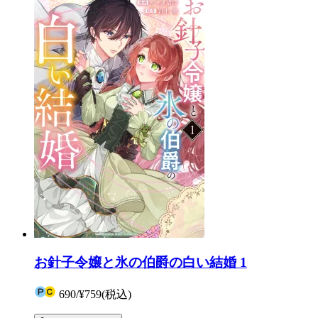
お針子令嬢と氷の伯爵の白い結婚 1
690
/
¥759
(税込)