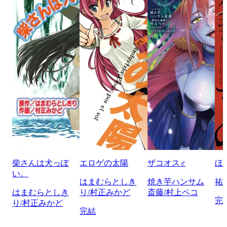
柴さんは犬っぽ
エロゲの太陽
ザコオス♂
ほ
い。
はまむらとしき
焼き芋ハンサム
祐
はまむらとしき
り/村正みかど
斎藤/村上ペコ
完
り/村正みかど
完結