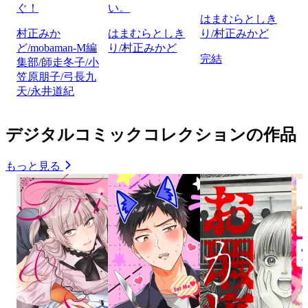
ぐ！
い。
はまむらとしき
村正みか
はまむらとしき
り/村正みかど
ど/mobaman-M編
り/村正みかど
完結
集部/師走冬子/小
笠原朋子/弓長九
天/永井道紀
デジタルコミックコレクションの作品
もっと見る