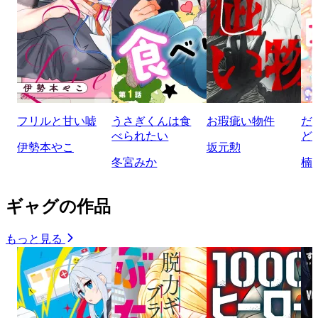
フリルと甘い嘘
うさぎくんは食
お瑕疵い物件
だ
べられたい
ど
伊勢本やこ
坂元勲
冬宮みか
楠
ギャグの作品
もっと見る