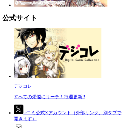
公式サイト
デジコレ
すべての煩悩にリーチ！毎週更新!!
eコミ公式Xアカウント
（外部リンク、別タブで
開きます）