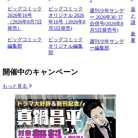
ビッグコミック
ビッグコミック
薬
週刊少年サンデ
2026年16号
オリジナル 2026
と
ー 2026年36･37
（2026年8月7日
年16号（2026年8
謎
合併号(2026年8
発売）
月5日発売)
月5日発売号)
倉
ビッグコミック
ビッグコミック
夏
週刊少年サンデ
編集部
オリジナル編集
ー編集部
部
開催中のキャンペーン
もっと見る