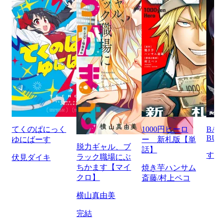
てくのぱにっく
1000円ヒーロ
BA
BU
ゆにばーす
ー 新札版【単
脱力ギャル、ブ
話】
す
ラック職場にぶ
伏見ダイキ
ちかます【マイ
焼き芋ハンサム
クロ】
斎藤/村上ペコ
横山真由美
完結