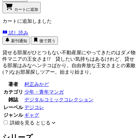
カートに追加
カートに追加しました
試し読み
新刊通知
後で買う
貸せる部屋がひとつもない不動産屋にやってきたのはダメ物
件マニアの王女さま!? 貸したい気持ちはあるけれど、貸せ
る部屋はみなヘンテコばかり。自由奔放な王女さまとの素敵
(？)なお部屋探しツアー。始まり始まり。
著者
村正みかど
カテゴリ
少年・青年マンガ
雑誌
デジタルコミックコレクション
レーベル
デジコレ
ジャンル
ギャグ
詳細を見る
とじる
シリーズ