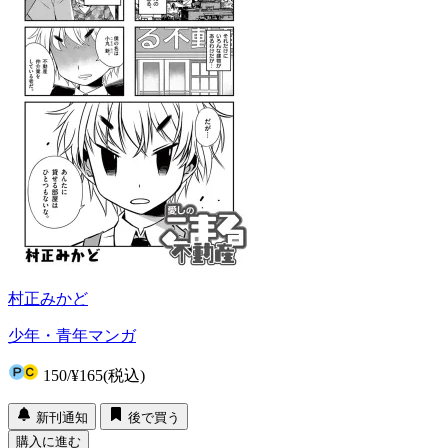
村正みかど
少年・青年マンガ
150
/
¥165
(税込)
新刊通知
後で買う
購入に進む