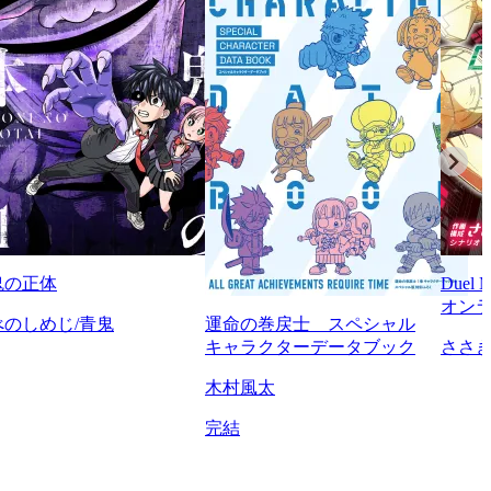
鬼の正体
Duel
オンラ
べのしめじ/青鬼
運命の巻戻士 スペシャル
キャラクターデータブック
ささ
木村風太
完結