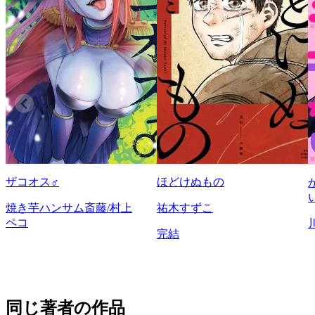
ザコオス♂
ほどけぬもの
焼き芋ハンサム斎藤/村上
祐木すずこ
ペコ
完結
同じ著者の作品