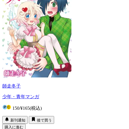
師走冬子
少年・青年マンガ
150
/
¥165
(税込)
新刊通知
後で買う
購入に進む