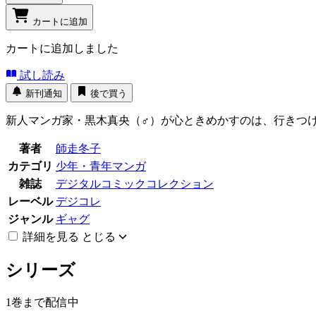
カートに追加
カートに追加しました
試し読み
新刊通知
後で買う
新人マンガ家・黒木真央（♂）が心ときめかすのは、行きつけ
著者
師走冬子
カテゴリ
少年・青年マンガ
雑誌
デジタルコミックコレクション
レーベル
デジコレ
ジャンル
ギャグ
詳細を見る
とじる
シリーズ
1巻まで配信中