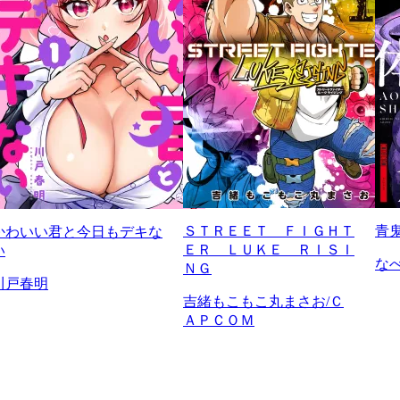
ＳＴＲＥＥＴ ＦＩＧＨＴ
青
かわいい君と今日もデキな
ＥＲ ＬＵＫＥ ＲＩＳＩ
い
な
ＮＧ
川戸春明
吉緒もこもこ丸まさお/Ｃ
ＡＰＣＯＭ