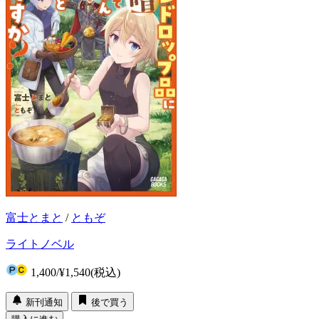
富士とまと
/
ともぞ
ライトノベル
1,400
/
¥1,540
(税込)
新刊通知
後で買う