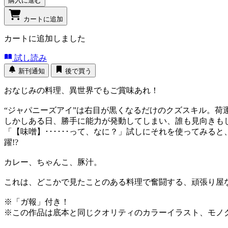
購入に進む
カートに追加
カートに追加しました
試し読み
新刊通知
後で買う
おなじみの料理、異世界でもご賞味あれ！
“ジャパニーズアイ”は右目が黒くなるだけのクズスキル。荷
しかしある日、勝手に能力が発動してしまい、誰も見向きも
「【味噌】･･････って、なに？」試しにそれを使ってみ
躍!?
カレー、ちゃんこ、豚汁。
これは、どこかで見たことのある料理で奮闘する、頑張り屋
※「ガ報」付き！
※この作品は底本と同じクオリティのカラーイラスト、モノ