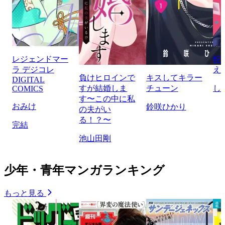
レジェンドマー
蛇
ラ デジコレ
え
負けヒロインで
キスしてキラー
DIGITAL
すが結婚しま
チューン
し
COMICS
す〜この中に私
おみけ
鈴咲ひかり
の夫がい
る！？〜
完結
池山田剛
少年・青年マンガランキング
もっと見る