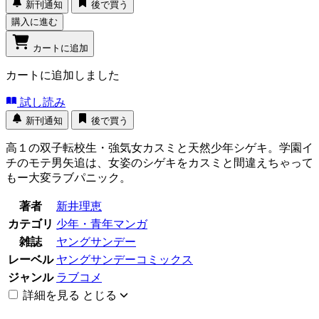
新刊通知
後で買う
購入に進む
カートに追加
カートに追加しました
試し読み
新刊通知
後で買う
高１の双子転校生・強気女カスミと天然少年シゲキ。学園イ
チのモテ男矢追は、女姿のシゲキをカスミと間違えちゃって
もー大変ラブパニック。
著者
新井理恵
カテゴリ
少年・青年マンガ
雑誌
ヤングサンデー
レーベル
ヤングサンデーコミックス
ジャンル
ラブコメ
詳細を見る
とじる