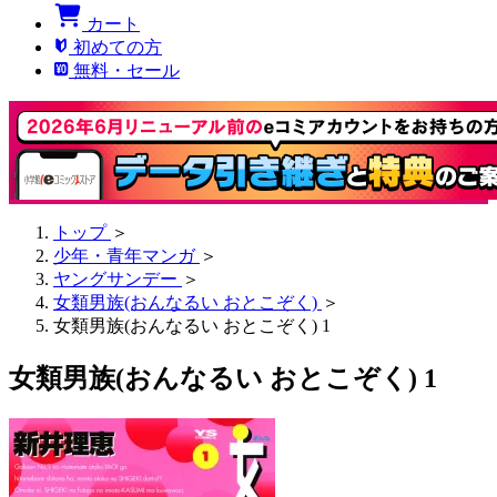
カート
初めての方
無料・セール
トップ
＞
少年・青年マンガ
＞
ヤングサンデー
＞
女類男族(おんなるい おとこぞく)
＞
女類男族(おんなるい おとこぞく) 1
女類男族(おんなるい おとこぞく) 1