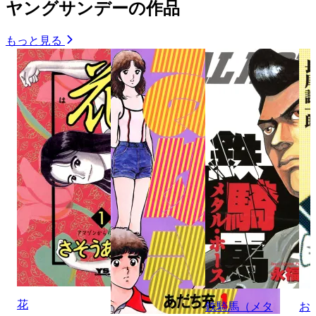
ヤングサンデーの作品
もっと見る
花
鉄騎馬（メタ
お