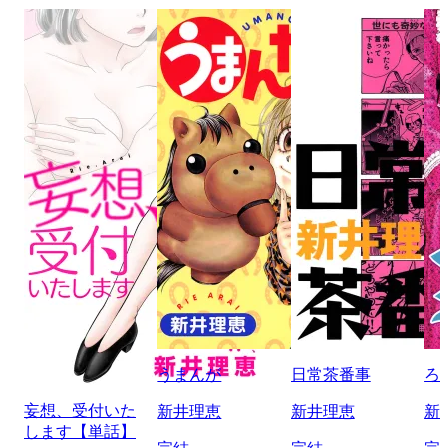
うまんが
日常茶番事
ろ
妄想、受付いた
新井理恵
新井理恵
新
します【単話】