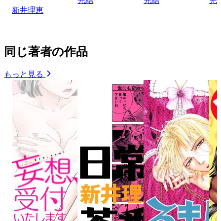
完結
完結
完
新井理恵
同じ著者の作品
もっと見る