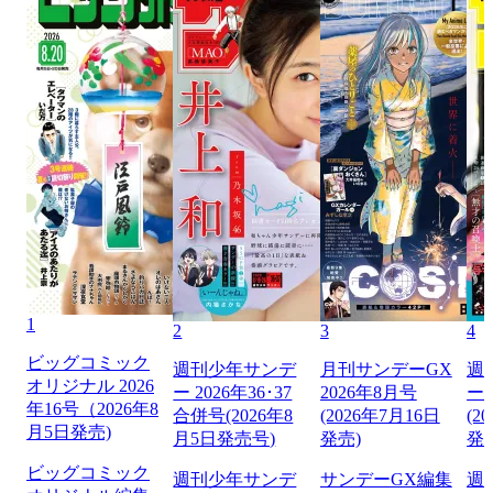
1
2
3
4
ビッグコミック
週刊少年サンデ
月刊サンデーGX
週
オリジナル 2026
ー 2026年36･37
2026年8月号
ー 
年16号（2026年8
合併号(2026年8
(2026年7月16日
(2
月5日発売)
月5日発売号)
発売)
発
ビッグコミック
週刊少年サンデ
サンデーGX編集
週