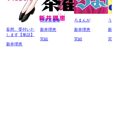
日常茶番事
ろまんが
う
妄想、受付いた
新井理恵
新井理恵
新
します【単話】
完結
完結
完
新井理恵