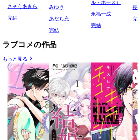
ル・ホース）
さそうあきら
みゆき
長
永福一成
完結
あだち充
完
完結
完結
ラブコメの作品
もっと見る