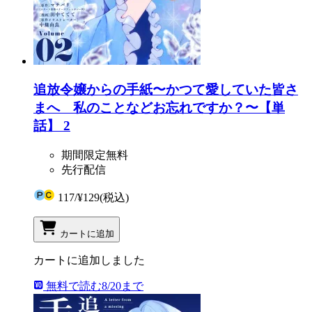
追放令嬢からの手紙〜かつて愛していた皆さ
まへ 私のことなどお忘れですか？〜【単
話】 2
期間限定無料
先行配信
117
/
¥129
(税込)
カートに追加
カートに追加しました
無料で読む
8/20まで