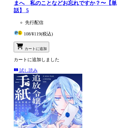
まへ 私のことなどお忘れですか？〜【単
話】 5
先行配信
108
/
¥119
(税込)
カートに追加
カートに追加しました
試し読み