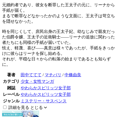
元婚約者であり、彼女を断罪した王太子の元に、リーナから
手紙が届く。
まるで断罪などなかったかのような文面に、王太子は苛立ち
を隠せなかった。
時を同じくして、庶民出身の王太子妃、幼なじみで親友だっ
た伯爵令嬢、王太子の近衛騎士――リーナの追放に関わった
者たちにも同様の手紙が届いていた。
怯え、軽蔑、喜び――真意は様々であったが、手紙をきっか
けに彼らはリーナを探し始める。
それが、平穏な日々からの転落の始まりであるとも知らず
に。
著者
田中ててて
/
マチバリ
/
中條由良
カテゴリ
少女・女性マンガ
雑誌
やわらかスピリッツ女子部
レーベル
やわらかスピリッツ女子部
ジャンル
ミステリー・サスペンス
詳細を見る
とじる