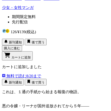
少女・女性マンガ
期間限定無料
先行配信
126
/
¥139
(税込)
新刊通知
後で買う
購入に進む
カートに追加
カートに追加しました
無料で読む
8/20まで
新刊通知
後で買う
これは、１通の手紙から始まる報復の物語。
悪の令嬢・リーナが国外追放されてから５年――