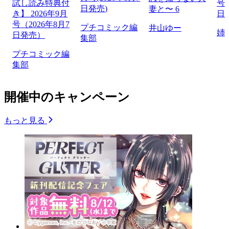
試し読み特典付
号（
日発売)
妻と〜 6
き】 2026年9月
日
号（2026年8月7
プチコミック編
井山ゆー
姉
日発売）
集部
プチコミック編
集部
開催中のキャンペーン
もっと見る