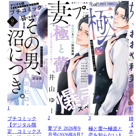
1
4
2
3
プチコミック
姉
【デジタル限
【
妻プチ 2026年9
極と蕾〜極道と
定 コミックス
き】
月号(2026年8月7
恋を知らない人