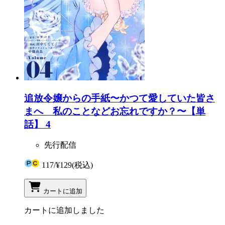
追放令嬢からの手紙〜かつて愛していた皆さ
まへ 私のことなどお忘れですか？〜【単
話】 4
先行配信
117
/
¥129
(税込)
カートに追加
カートに追加しました