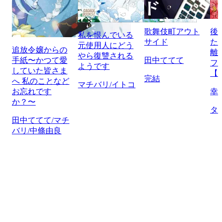
歌舞伎町アウト
後
私を恨んでいる
サイド
た
元使用人にどう
追放令嬢からの
離
やら復讐される
手紙〜かつて愛
田中ててて
フ
ようです
していた皆さま
【
完結
へ 私のことなど
マチバリ/イトコ
お忘れです
幸
か？〜
タ
田中ててて/マチ
バリ/中條由良