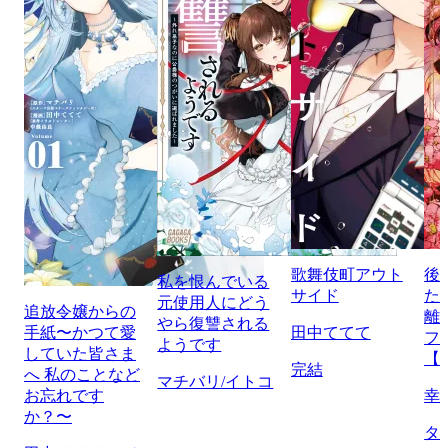
歌舞伎町アウト
後
私を恨んでいる
サイド
た
元使用人にどう
追放令嬢からの
離
やら復讐される
手紙〜かつて愛
田中ててて
フ
ようです
していた皆さま
【
完結
へ 私のことなど
マチバリ/イトコ
お忘れです
幸
か？〜
タ