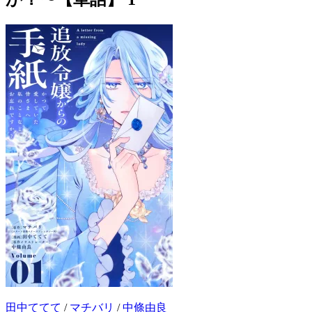
田中ててて
/
マチバリ
/
中條由良