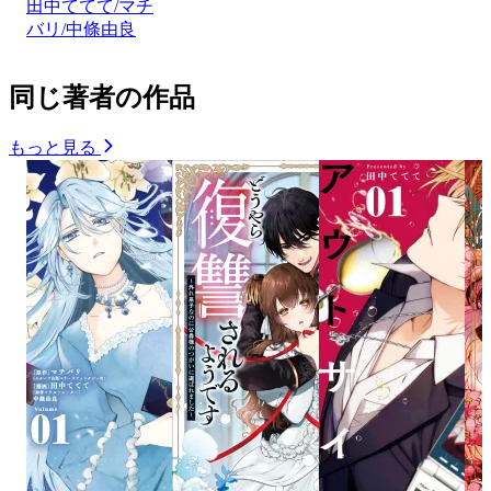
田中ててて/マチ
バリ/中條由良
同じ著者の作品
もっと見る