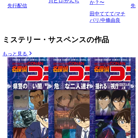
川ヒロ/かんち
か？〜
先行配信
先
田中ててて/マチ
バリ/中條由良
ミステリー・サスペンスの作品
もっと見る