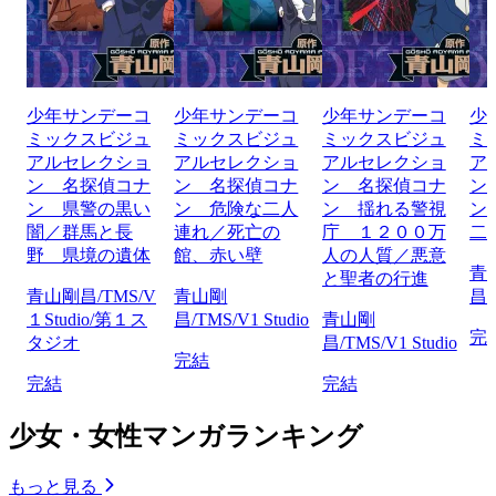
少年サンデーコ
少年サンデーコ
少年サンデーコ
少
ミックスビジュ
ミックスビジュ
ミックスビジュ
ミ
アルセレクショ
アルセレクショ
アルセレクショ
ア
ン 名探偵コナ
ン 名探偵コナ
ン 名探偵コナ
ン
ン 県警の黒い
ン 危険な二人
ン 揺れる警視
ン
闇／群馬と長
連れ／死亡の
庁 １２００万
二
野 県境の遺体
館、赤い壁
人の人質／悪意
青
と聖者の行進
青山剛昌/TMS/V
青山剛
昌/
１Studio/第１ス
昌/TMS/V1 Studio
青山剛
完
タジオ
昌/TMS/V1 Studio
完結
完結
完結
少女・女性マンガランキング
もっと見る