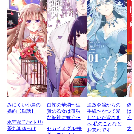
みにくい小鳥の
白蛇の華燭〜生
追放令嬢からの
偽
婚約【単話】
贄の乙女は孤独
手紙〜かつて愛
は
な蛇神に嫁ぐ〜
していた皆さま
く
水守糸子/マトリ/
へ 私のことなど
茶九楽ゆっけ
セカイメグル/桜
大
お忘れです