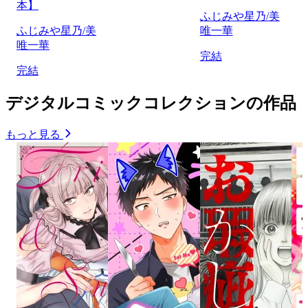
本】
ふじみや星乃/美
ふじみや星乃/美
唯一華
唯一華
完結
完結
デジタルコミックコレクションの作品
もっと見る