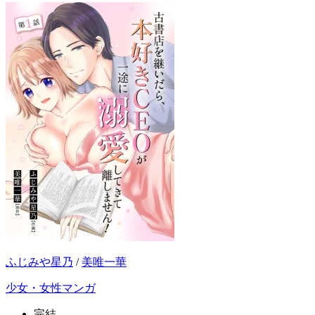
ふじみや星乃
/
美唯一華
少女・女性マンガ
完結