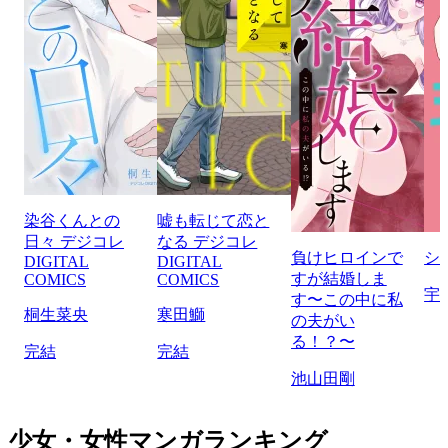
染谷くんとの
嘘も転じて恋と
日々 デジコレ
なる デジコレ
負けヒロインで
シ
DIGITAL
DIGITAL
すが結婚しま
COMICS
COMICS
宇
す〜この中に私
桐生菜央
寒田鰤
の夫がい
る！？〜
完結
完結
池山田剛
少女・女性マンガランキング