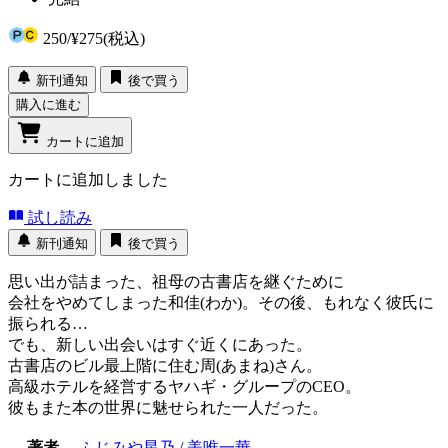
250
/
¥275
(税込)
新刊通知
後で買う
購入に進む
カートに追加
カートに追加しました
試し読み
新刊通知
後で買う
思い出が詰まった、祖母の古書店を継ぐために
会社をやめてしまった和佳(わか)。その後、もれなく彼氏に
振られる…
でも、新しい出会いはすぐ近くにあった。
古書店のビル最上階に住む周(あまね)さん。
高級ホテルを経営するヤハギ・グループのCEO。
彼もまた本の世界に魅せられた一人だった。
著者
ふじみや星乃
/
美唯一華