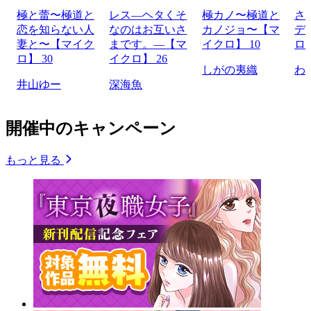
極と蕾〜極道と
レス―ヘタくそ
極カノ〜極道と
さ
恋を知らない人
なのはお互いさ
カノジョ〜【マ
デ
妻と〜【マイク
まです。―【マ
イクロ】 10
ロ】
ロ】 30
イクロ】 26
しがの夷織
わ
井山ゆー
深海魚
開催中のキャンペーン
もっと見る