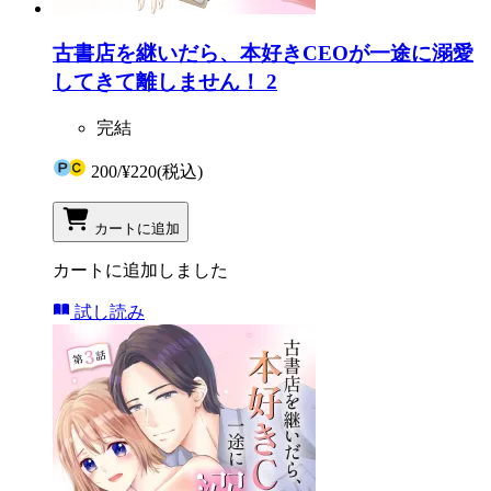
古書店を継いだら、本好きCEOが一途に溺愛
してきて離しません！ 2
完結
200
/
¥220
(税込)
カートに追加
カートに追加しました
試し読み