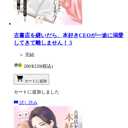
古書店を継いだら、本好きCEOが一途に溺愛
してきて離しません！ 5
完結
200
/
¥220
(税込)
カートに追加
カートに追加しました
試し読み