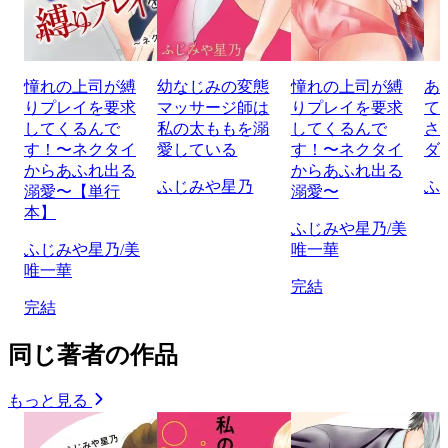
憧れの上司が縛
幼なじみの変態
憧れの上司が縛
あ
りプレイを要求
マッサージ師は
りプレイを要求
て
してくるんで
私の太ももを溺
してくるんで
さ
す！〜ネクタイ
愛している
す！〜ネクタイ
ダ
からあふれ出る
からあふれ出る
ふじみや星乃
ふ
溺愛〜【単行
溺愛〜
本】
ふじみや星乃/美
ふじみや星乃/美
唯一華
唯一華
完結
完結
同じ著者の作品
もっと見る