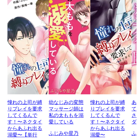
憧れの上司が縛
幼なじみの変態
憧れの上司が縛
あ
りプレイを要求
マッサージ師は
りプレイを要求
て
してくるんで
私の太ももを溺
してくるんで
さ
す！〜ネクタイ
愛している
す！〜ネクタイ
ダ
からあふれ出る
からあふれ出る
ふじみや星乃
ふ
溺愛〜【単行
溺愛〜