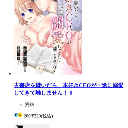
古書店を継いだら、本好きCEOが一途に溺愛
してきて離しません！ 6
完結
200
/
¥220
(税込)