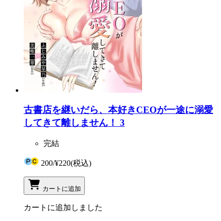
古書店を継いだら、本好きCEOが一途に溺愛
してきて離しません！ 3
完結
200
/
¥220
(税込)
カートに追加
カートに追加しました