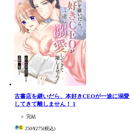
古書店を継いだら、本好きCEOが一途に溺愛
してきて離しません！ 1
完結
250
/
¥275
(税込)