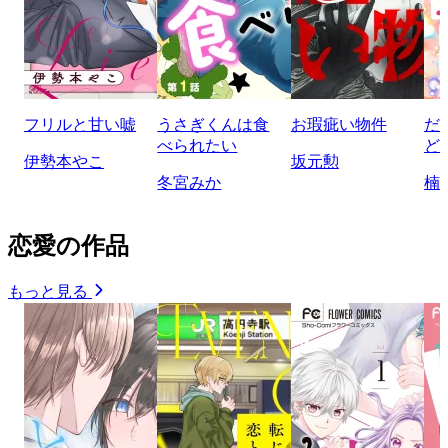
フリルと甘い嘘
うさぎくんは食
お瑕疵い物件
だ
べられたい
ど
伊勢本やこ
坂元勲
冬宮みか
楠
恋愛の作品
もっと見る