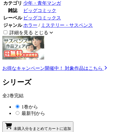
カテゴリ
少年・青年マンガ
雑誌
ビッグコミック
レーベル
ビッグコミックス
ジャンル
ホラー
/
ミステリー・サスペンス
詳細を見る
とじる
お得なキャンペーン開催中！
対象作品はこちら
シリーズ
全2巻完結
1巻から
最新刊から
未購入分をまとめてカートに追加