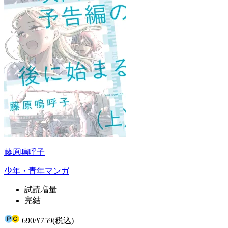
藤原嗚呼子
少年・青年マンガ
試読増量
完結
690
/
¥759
(税込)