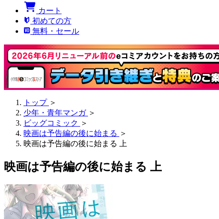
カート
初めての方
無料・セール
トップ
＞
少年・青年マンガ
＞
ビッグコミック
＞
映画は予告編の後に始まる
＞
映画は予告編の後に始まる 上
映画は予告編の後に始まる 上