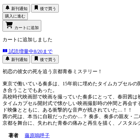
新刊通知
後で買う
購入に進む
カートに追加
カートに追加しました
試読増量中
8/20まで
新刊通知
後で買う
初恋の彼女の死を追う京都青春ミステリー！
東京で働いている奏多は、15年前に埋めたタイムカプセルの
き合うことでもあった。
高校時代映画部で映画を撮っていた奏多にとって、春田茜は
タイムカプセル開封式で懐かしい映画撮影時の仲間と再会す
ド映像とともに、ある衝撃的な音声が残されていた…！！
茜の死は、本当に自殺だったのか…？ 奏多、奏多の親友・
京都を舞台に、失われた青春の痛みと再生を描く、ノスタル
著者
藤原嗚呼子