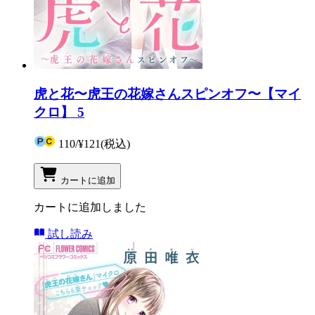
虎と花〜虎王の花嫁さんスピンオフ〜【マイ
クロ】 5
110
/
¥121
(税込)
カートに追加
カートに追加しました
試し読み