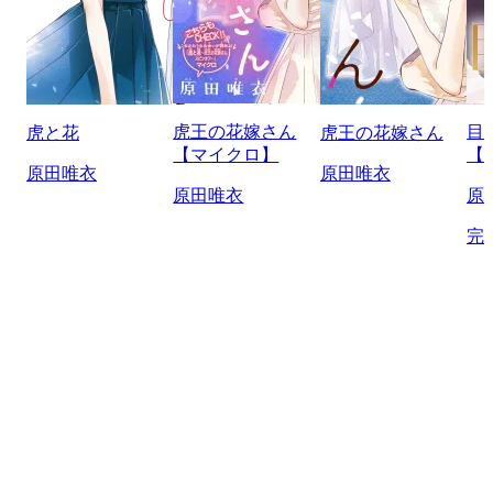
虎王の花嫁さん
目
虎と花
虎王の花嫁さん
【マイクロ】
【
原田唯衣
原田唯衣
原田唯衣
原
完