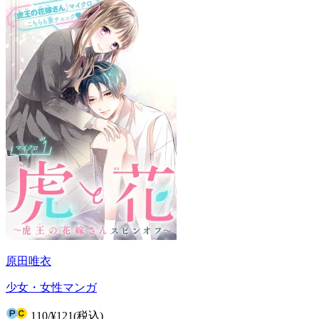
原田唯衣
少女・女性マンガ
110
/
¥121
(税込)