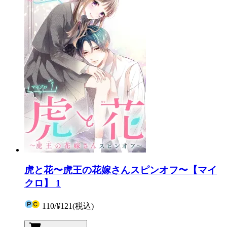
虎と花〜虎王の花嫁さんスピンオフ〜【マイ
クロ】 1
110
/
¥121
(税込)