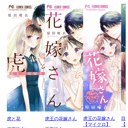
虎王の花嫁さん
目
虎と花
虎王の花嫁さん
【マイクロ】
【