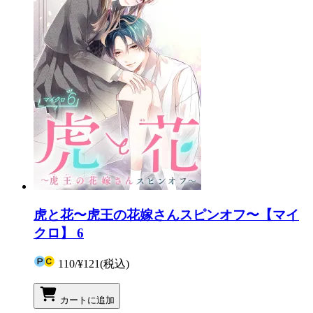
虎と花〜虎王の花嫁さんスピンオフ〜【マイ
クロ】 6
110
/
¥121
(税込)
カートに追加