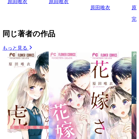
原田唯衣
原田唯衣
原田唯衣
原
完
同じ著者の作品
もっと見る