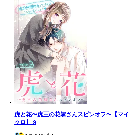
虎と花〜虎王の花嫁さんスピンオフ〜【マイ
クロ】 9