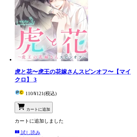
虎と花〜虎王の花嫁さんスピンオフ〜【マイ
クロ】 3
110
/
¥121
(税込)
カートに追加
カートに追加しました
試し読み