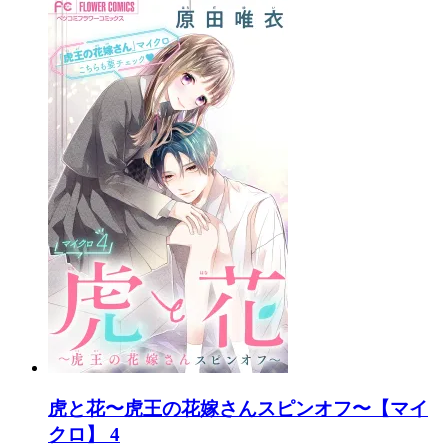
虎と花〜虎王の花嫁さんスピンオフ〜【マイ
クロ】 4