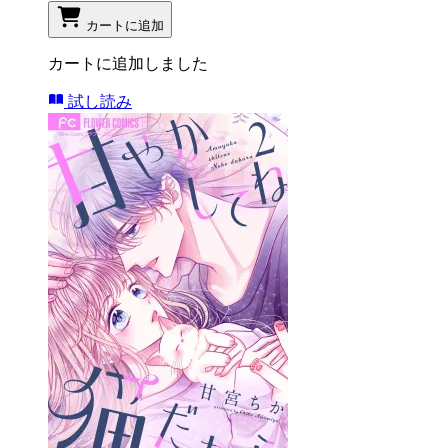
カートに追加
カートに追加しました
試し読み