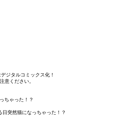
念デジタルコミックス化！
ご注意ください。
っちゃった！？
る日突然猫になっちゃった！？