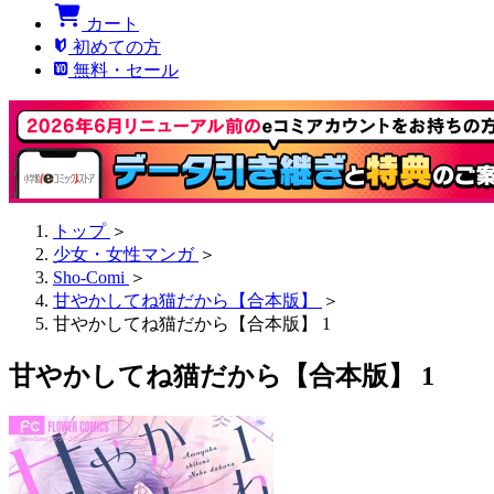
カート
初めての方
無料・セール
トップ
＞
少女・女性マンガ
＞
Sho-Comi
＞
甘やかしてね猫だから【合本版】
＞
甘やかしてね猫だから【合本版】 1
甘やかしてね猫だから【合本版】 1