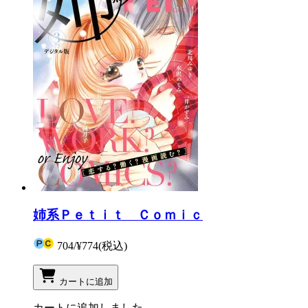
姉系Ｐｅｔｉｔ Ｃｏｍｉｃ
704
/
¥774
(税込)
カートに追加
カートに追加しました