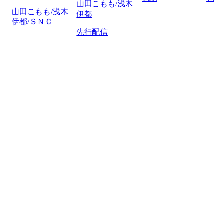
山田こもも/浅木
山田こもも/浅木
伊都
伊都/ＳＮＣ
先行配信