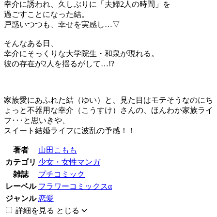
幸介に誘われ、久しぶりに「夫婦2人の時間」を
過ごすことになった結。
戸惑いつつも、幸せを実感し…▽
そんなある日、
幸介にそっくりな大学院生・和泉が現れる。
彼の存在が2人を揺るがして…!?
家族愛にあふれた結（ゆい）と、見た目はモテそうなのにち
ょっと不器用な幸介（こうすけ）さんの、ほんわか家族ライ
フ･･･と思いきや、
スイート結婚ライフに波乱の予感！！
著者
山田こもも
カテゴリ
少女・女性マンガ
雑誌
プチコミック
レーベル
フラワーコミックスα
ジャンル
恋愛
詳細を見る
とじる