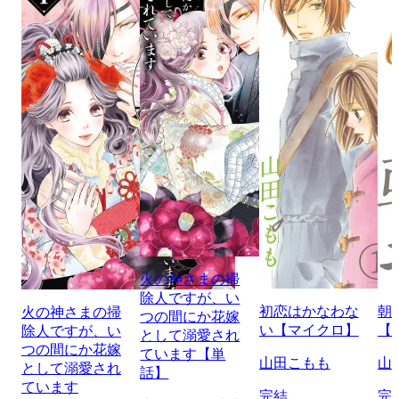
火の神さまの掃
除人ですが、い
初恋はかなわな
朝
火の神さまの掃
つの間にか花嫁
い【マイクロ】
【
除人ですが、い
として溺愛され
つの間にか花嫁
ています【単
山田こもも
山
として溺愛され
話】
ています
完結
完