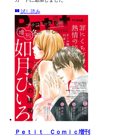
試し読み
Ｐｅｔｉｔ Ｃｏｍｉｃ増刊