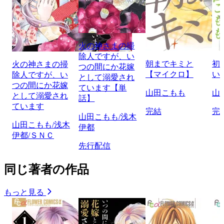
火の神さまの掃
除人ですが、い
朝までキミと
初
火の神さまの掃
つの間にか花嫁
【マイクロ】
い
除人ですが、い
として溺愛され
つの間にか花嫁
ています【単
山田こもも
山
として溺愛され
話】
ています
完結
完
山田こもも/浅木
山田こもも/浅木
伊都
伊都/ＳＮＣ
先行配信
同じ著者の作品
もっと見る