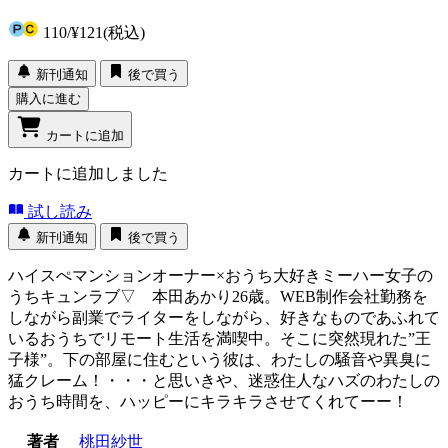
110
/
¥121
(税込)
新刊通知
後で買う
購入に進む
カートに追加
カートに追加しました
試し読み
新刊通知
後で買う
ハイスぺマンションオーナー×おうち大好きミーハー女子の
うちキュンラブ▽ 本田あかり26歳。WEB制作会社勤務を
しながら副業でライターをしながら、好きなものであふれて
いるおうちでリモート生活を満喫中。そこに突然現れた”王
子様”。下の部屋に住むという彼は、わたしの騒音や異臭に
猛クレーム！・・・と思いきや、迷惑住人なハズのわたしの
おうち時間を、ハッピーにキラキラさせてくれてーー！
著者
桃田紗世