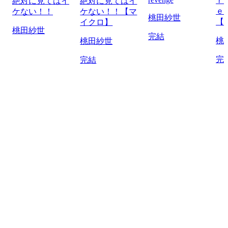
ｒ
絶対に見てはイ
絶対に見てはイ
ｅ
ケない！！
ケない！！【マ
桃田紗世
【
イクロ】
桃田紗世
完結
桃
桃田紗世
完
完結