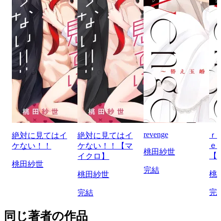
revenge
ｒ
絶対に見てはイ
絶対に見てはイ
ｅ
ケない！！
ケない！！【マ
桃田紗世
【
イクロ】
桃田紗世
完結
桃
桃田紗世
完
完結
同じ著者の作品