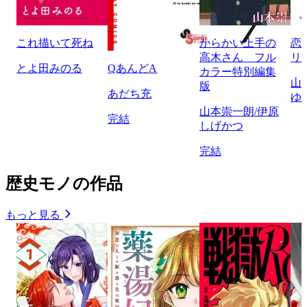
これ描いて死ね
からかい上手の
恋
高木さん フル
リ
とよ田みのる
QあんどA
カラー特別編集
山
版
あだち充
ゆ
山本崇一朗/伊原
完結
しげかつ
完結
歴史モノの作品
もっと見る