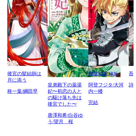
後宮の髪結師は
戦獄ReBORN
吾
月に添う
皇弟殿下の薬湯
阿登フジタ/大河
詩
柊一葉/綱田早
妃〜初恋の人と
内一楼
の駆け落ち先は
完結
後宮でした〜
唐澤和希/白谷ゆ
う/望月 桜