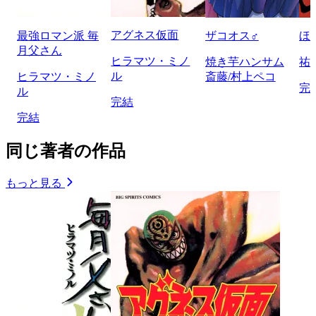
アグネス仮面
最強ロマン派 毎
ザコオス♂
ほ
月父さん
ヒラマツ・ミノ
焼き芋ハンサム
祐
ル
ヒラマツ・ミノ
斎藤/村上ペコ
完
ル
完結
完結
同じ著者の作品
もっと見る