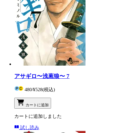
アサギロ〜浅葱狼〜 7
480
/
¥528
(税込)
カートに追加
カートに追加しました
試し読み