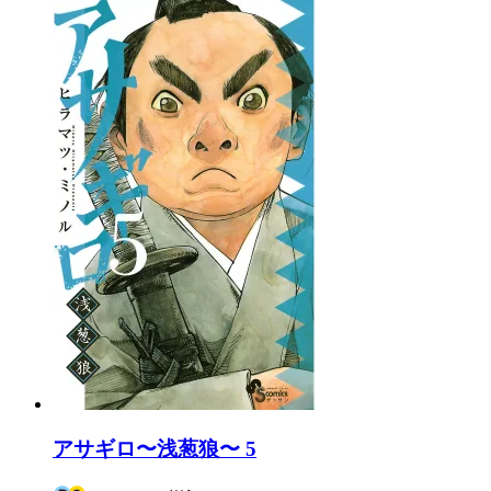
アサギロ〜浅葱狼〜 5