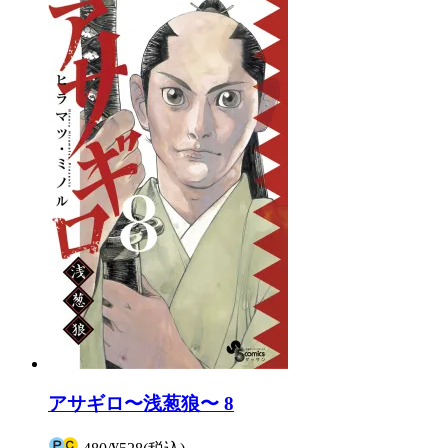
アサギロ〜浅葱狼〜 8