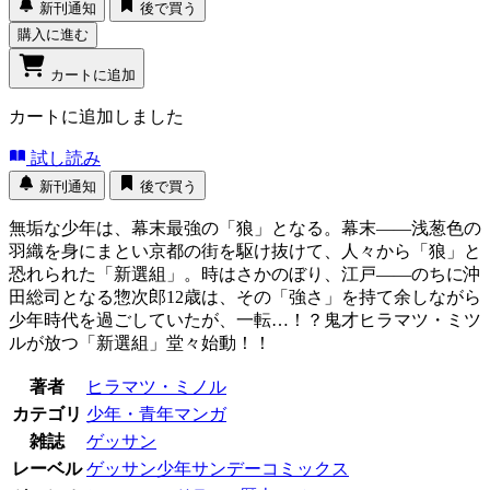
新刊通知
後で買う
購入に進む
カートに追加
カートに追加しました
試し読み
新刊通知
後で買う
無垢な少年は、幕末最強の「狼」となる。幕末――浅葱色の
羽織を身にまとい京都の街を駆け抜けて、人々から「狼」と
恐れられた「新選組」。時はさかのぼり、江戸――のちに沖
田総司となる惣次郎12歳は、その「強さ」を持て余しながら
少年時代を過ごしていたが、一転…！？鬼才ヒラマツ・ミツ
ルが放つ「新選組」堂々始動！！
著者
ヒラマツ・ミノル
カテゴリ
少年・青年マンガ
雑誌
ゲッサン
レーベル
ゲッサン少年サンデーコミックス