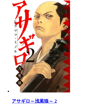
アサギロ～浅葱狼～ 2