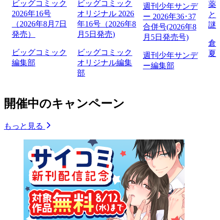
ビッグコミック
ビッグコミック
薬
週刊少年サンデ
2026年16号
オリジナル 2026
と
ー 2026年36･37
（2026年8月7日
年16号（2026年8
謎
合併号(2026年8
発売）
月5日発売)
月5日発売号)
倉
ビッグコミック
ビッグコミック
夏
週刊少年サンデ
編集部
オリジナル編集
ー編集部
部
開催中のキャンペーン
もっと見る