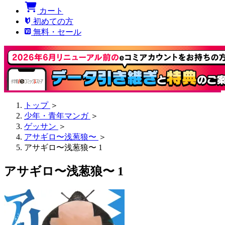
カート
初めての方
無料・セール
トップ
＞
少年・青年マンガ
＞
ゲッサン
＞
アサギロ〜浅葱狼〜
＞
アサギロ〜浅葱狼〜 1
アサギロ〜浅葱狼〜 1