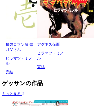
アグネス仮面
最強ロマン派 毎
月父さん
ヒラマツ・ミノ
ル
ヒラマツ・ミノ
ル
完結
完結
ゲッサンの作品
もっと見る