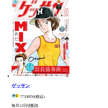
ゲッサン
773
/
¥850
(税込)
毎月12日頃配信