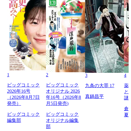
1
2
3
4
ビッグコミック
ビッグコミック
九条の大罪 17
薬
2026年16号
オリジナル 2026
と
真鍋昌平
（2026年8月7日
年16号（2026年8
謎
発売）
月5日発売)
倉
ビッグコミック
ビッグコミック
夏
編集部
オリジナル編集
部