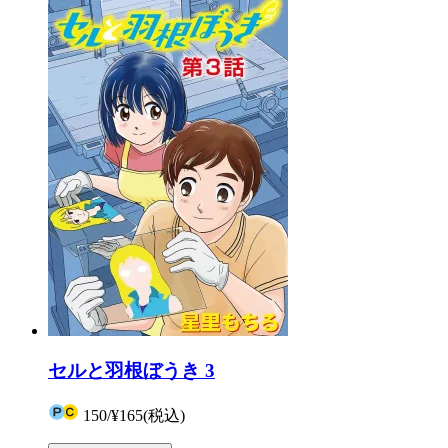
セルと羽根ぼうき 3
150
/
¥165
(税込)