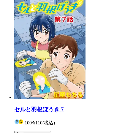
セルと羽根ぼうき 7
100
/
¥110
(税込)