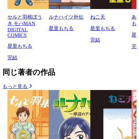
セルと羽根ぼう
ルナハイツ外伝
ねこ天
あ
き モバMAN
も
星里もちる
星里もちる
DIGITAL
星
COMICS
完結
星里もちる
完
完結
同じ著者の作品
もっと見る