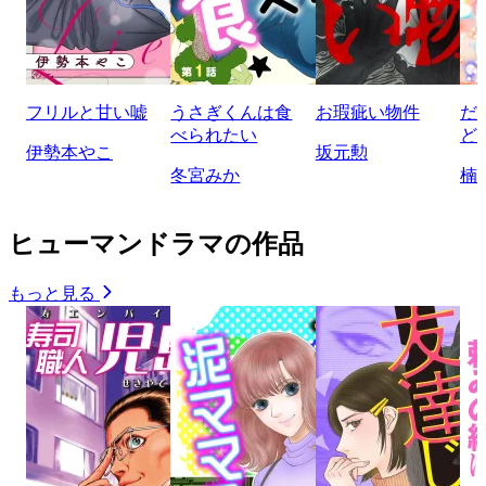
フリルと甘い嘘
うさぎくんは食
お瑕疵い物件
だ
べられたい
ど
伊勢本やこ
坂元勲
冬宮みか
楠
ヒューマンドラマの作品
もっと見る