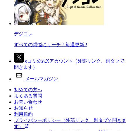
デジコレ
すべての煩悩にリーチ！毎週更新!!
eコミ公式Xアカウント
（外部リンク、別タブで
開きます）
メールマガジン
初めての方へ
よくある質問
お問い合わせ
お知らせ
利用規約
プライバシーポリシー
（外部リンク、別タブで開きま
す）