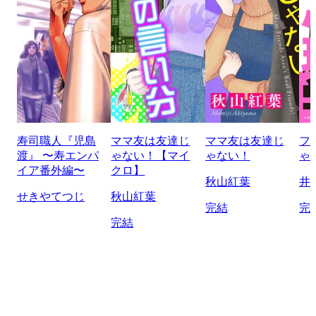
寿司職人『児島
ママ友は友達じ
ママ友は友達じ
フ
渡』 〜寿エンパ
ゃない！【マイ
ゃない！
ゃ
イア番外編〜
クロ】
秋山紅葉
井
せきやてつじ
秋山紅葉
完結
完
完結