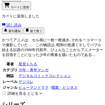
カートに追加
カートに追加しました
試し読み
新刊通知
後で買う
かつてアニメは、セル画に一枚一枚描き､それを一コマ一コ
マ撮影していた… この物語は､昭和の色濃くそしてバブル
始まる以前の1980年代前半、ひょんなことからアニメーター
を目指すことになった少年の青春を描いたものである…
著者
星里もちる
カテゴリ
少年・青年マンガ
雑誌
デジタルコミックコレクション
レーベル
デジコレ
ジャンル
ヒューマンドラマ
/
職業・ビジネス
詳細を見る
とじる
シリーズ