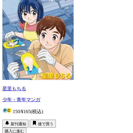
星里もちる
少年・青年マンガ
150
/
¥165
(税込)
新刊通知
後で買う
購入に進む