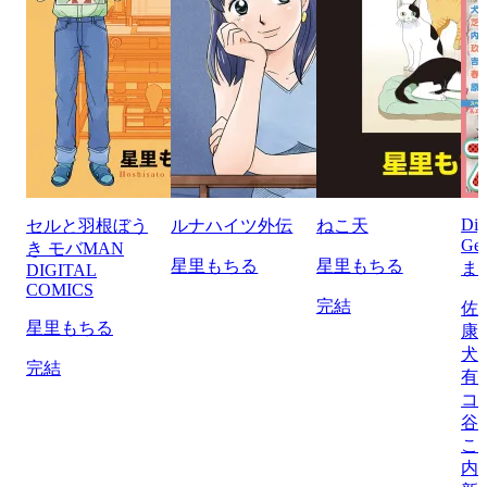
Di
セルと羽根ぼう
ルナハイツ外伝
ねこ天
Ge
き モバMAN
星里もちる
星里もちる
ま
DIGITAL
COMICS
完結
佐
星里もちる
康
犬
完結
有
コ
谷
こ
内