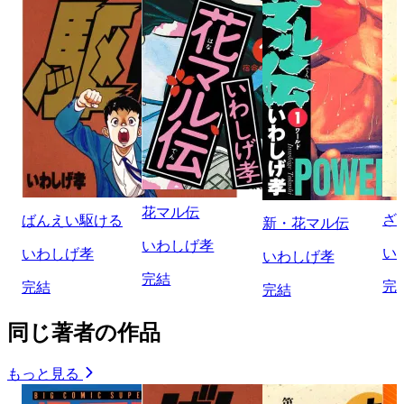
花マル伝
ざ
ばんえい駆ける
新・花マル伝
いわしげ孝
い
いわしげ孝
いわしげ孝
完結
完
完結
完結
同じ著者の作品
もっと見る