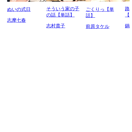
そういう家の子
路
ぬいの式日
ごくりっ【単
の話【単話】
【
話】
志摩七春
志村貴子
鍋
前原タケル