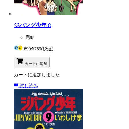
ジパング少年 8
完結
690
/
¥759
(税込)
カートに追加
カートに追加しました
試し読み