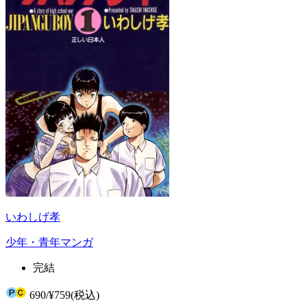
いわしげ孝
少年・青年マンガ
完結
690
/
¥759
(税込)