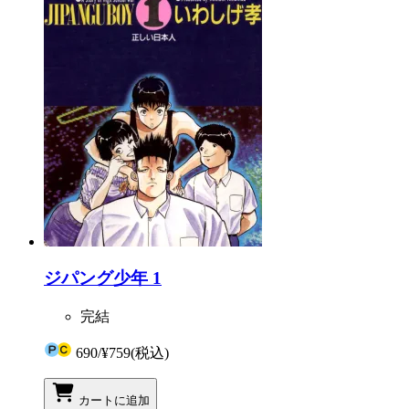
ジパング少年 1
完結
690
/
¥759
(税込)
カートに追加