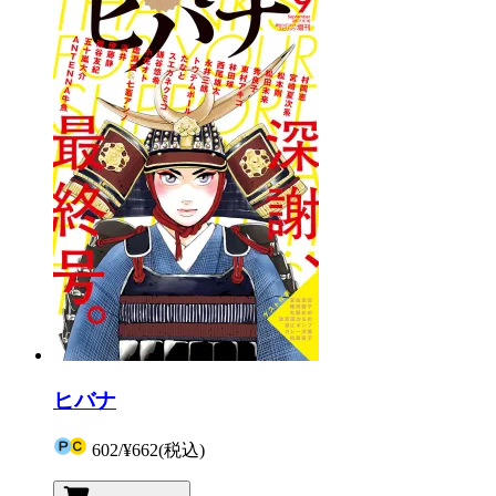
ヒバナ
602
/
¥662
(税込)