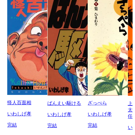
怪人百面相
ざっぺら
ばんえい駆ける
上
太
いわしげ孝
いわしげ孝
いわしげ孝
任
完結
完結
完結
い