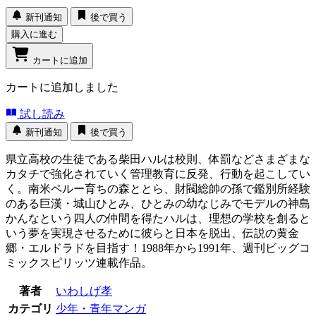
新刊通知
後で買う
購入に進む
カートに追加
カートに追加しました
試し読み
新刊通知
後で買う
県立高校の生徒である柴田ハルは校則、体罰などさまざまな
カタチで強化されていく管理教育に反発、行動を起こしてい
く。南米ペルー育ちの森ととら、財閥総帥の孫で鑑別所経験
のある巨漢・城山ひとみ、ひとみの幼なじみでモデルの神島
かんなという四人の仲間を得たハルは、理想の学校を創ると
いう夢を実現させるために彼らと日本を脱出、伝説の黄金
郷・エルドラドを目指す！1988年から1991年、週刊ビッグコ
ミックスピリッツ連載作品。
著者
いわしげ孝
カテゴリ
少年・青年マンガ