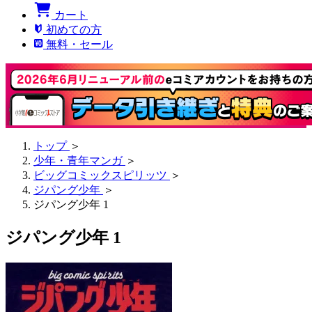
カート
初めての方
無料・セール
トップ
＞
少年・青年マンガ
＞
ビッグコミックスピリッツ
＞
ジパング少年
＞
ジパング少年 1
ジパング少年 1