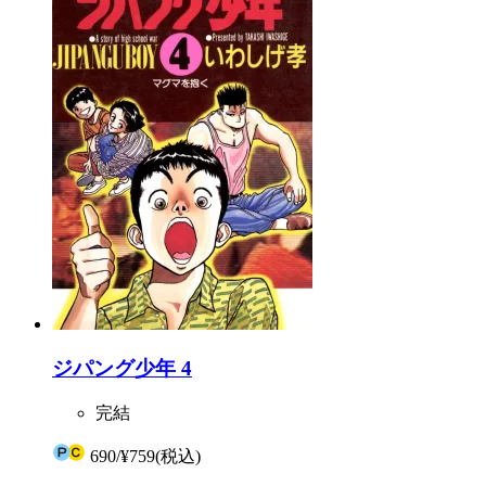
ジパング少年 4
完結
690
/
¥759
(税込)