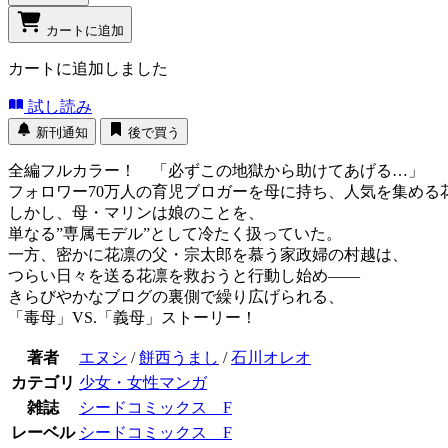
カートに追加
カートに追加しました
試し読み
新刊通知
後で買う
全編フルカラー！ 「必ずこの地獄から助けてあげる…」
フォロワー70万人の育児ブロガーを母に持ち、人気を集める
しかし、母・マリンは娘のことを、
単なる”専属モデル”として冷たく扱っていた。
一方、密かに花凛の父・宗太郎を慕う家政婦の村越は、
つらい日々を送る花凛を救おうと行動し始め――
きらびやかなブログの裏側で繰り広げられる、
「毒母」VS.「義母」ストーリー！
著者
エヌシ
/
餅西うまし
/
石川オレオ
カテゴリ
少女・女性マンガ
雑誌
シードコミックス F
レーベル
シードコミックス F