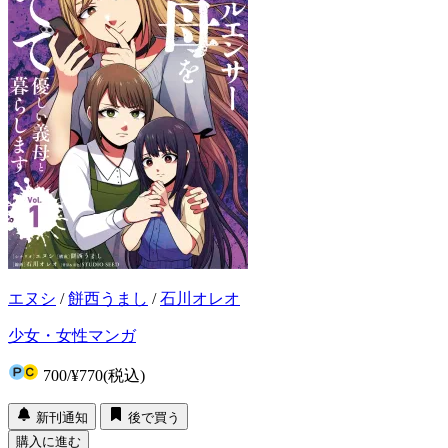
エヌシ
/
餅西うまし
/
石川オレオ
少女・女性マンガ
700
/
¥770
(税込)
新刊通知
後で買う
購入に進む