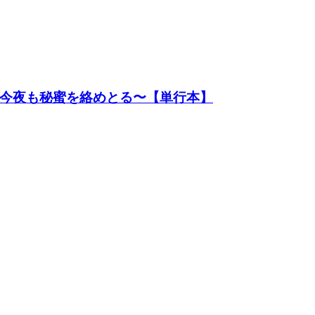
今夜も秘蜜を絡めとる〜【単行本】