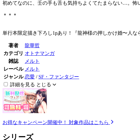
初めてなのに、壬の手も舌も気持ちよくてたまらない…。怖
＊＊＊
単行本限定描き下ろし1pあり！『龍神様の押しかけ婚〜人な
著者
龍華哲
カテゴリ
オトナマンガ
雑誌
メルト
レーベル
メルト
ジャンル
恋愛
/
SF・ファンタジー
詳細を見る
とじる
お得なキャンペーン開催中！
対象作品はこちら
シリーズ