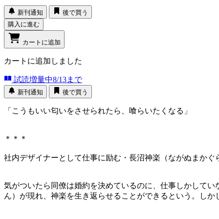
新刊通知
後で買う
購入に進む
カートに追加
カートに追加しました
試読増量中
8/13まで
新刊通知
後で買う
「こうもいい匂いをさせられたら、喰らいたくなる」
＊＊＊
社内デザイナーとして仕事に励む・長沼神楽（ながぬまかぐら
気がついたら同僚は婚約を決めているのに、仕事しかしてい
ん）が現れ、神楽を生き返らせることができるという。しかし