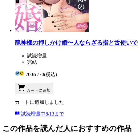
龍神様の押しかけ婚〜人ならざる指と舌使いで
試読増量
完結
700
/
¥770
(税込)
カートに追加
カートに追加しました
試読増量中
8/13まで
この作品を読んだ人におすすめの作品