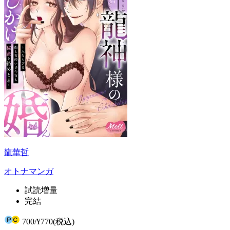
龍華哲
オトナマンガ
試読増量
完結
700
/
¥770
(税込)