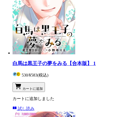
白馬は黒王子の夢をみる【合本版】 1
530
/
¥583
(税込)
カートに追加
カートに追加しました
試し読み