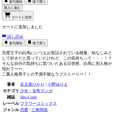
新刊通知
後で買う
購入に進む
カートに追加
カートに追加しました
試し読み
新刊通知
後で買う
完璧王子の白馬にいつもお世話されている桃葉。幼なじみと
して好きだと思っていたけれど、この気持ちって・・・！？
そんな自分の気持ちに気づいたある日突然、白馬に別人格が
現れてーー。
二重人格男子との予測不能なラブストーリー！！
著者
足立原ひかり
/
小野ゆりえ
カテゴリ
少女・女性マンガ
雑誌
Sho-Comi
レーベル
フラワーコミックス
ジャンル
恋愛
/
三角関係