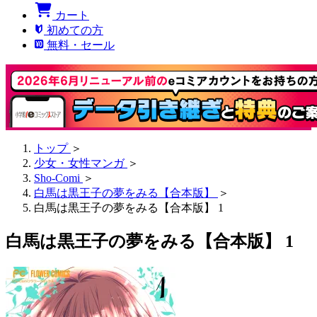
カート
初めての方
無料・セール
トップ
＞
少女・女性マンガ
＞
Sho-Comi
＞
白馬は黒王子の夢をみる【合本版】
＞
白馬は黒王子の夢をみる【合本版】 1
白馬は黒王子の夢をみる【合本版】 1