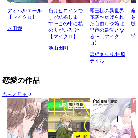
アオハルエール
負けヒロインで
覇王様の異世界
偏
【マイクロ】
すが結婚しま
花嫁〜虐げられ
あ
す〜この中に私
た心癒し令嬢は
版
八田愛
の夫がいる!?〜
皇帝の最愛とな
杉
【マイクロ】
る〜【マイク
ロ】
池山田剛
森猫まりり/柚原
テイル
恋愛の作品
もっと見る