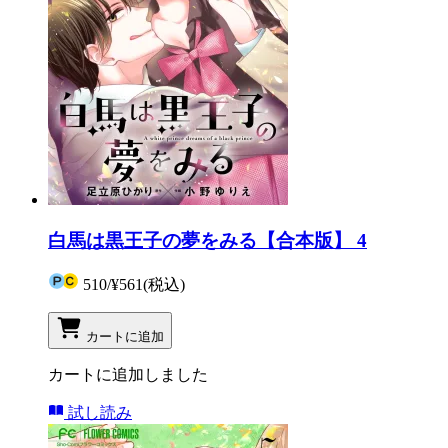
白馬は黒王子の夢をみる【合本版】 4
510
/
¥561
(税込)
カートに追加
カートに追加しました
試し読み