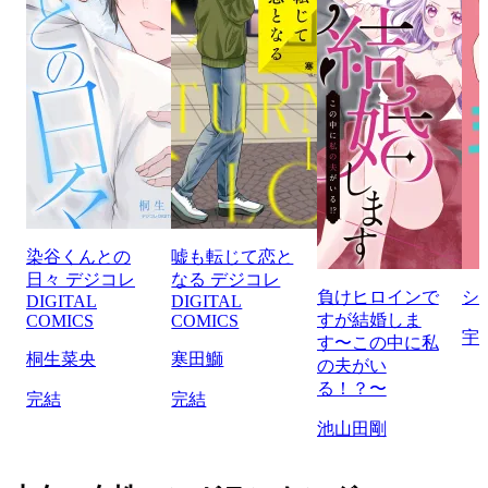
染谷くんとの
嘘も転じて恋と
日々 デジコレ
なる デジコレ
負けヒロインで
シ
DIGITAL
DIGITAL
すが結婚しま
COMICS
COMICS
宇
す〜この中に私
桐生菜央
寒田鰤
の夫がい
る！？〜
完結
完結
池山田剛