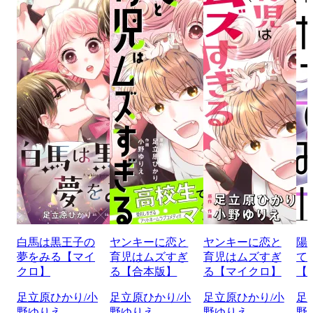
白馬は黒王子の
ヤンキーに恋と
ヤンキーに恋と
陽
夢をみる【マイ
育児はムズすぎ
育児はムズすぎ
て
クロ】
る【合本版】
る【マイクロ】
【
足立原ひかり/小
足立原ひかり/小
足立原ひかり/小
足
野ゆりえ
野ゆりえ
野ゆりえ
野