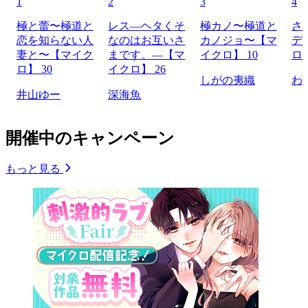
1
2
3
4
極と蕾〜極道と
レス―ヘタくそ
極カノ〜極道と
さ
恋を知らない人
なのはお互いさ
カノジョ〜【マ
デ
妻と〜【マイク
まです。―【マ
イクロ】 10
ロ】
ロ】 30
イクロ】 26
しがの夷織
わ
井山ゆー
深海魚
開催中のキャンペーン
もっと見る