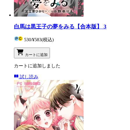
白馬は黒王子の夢をみる【合本版】 3
530
/
¥583
(税込)
カートに追加
カートに追加しました
試し読み