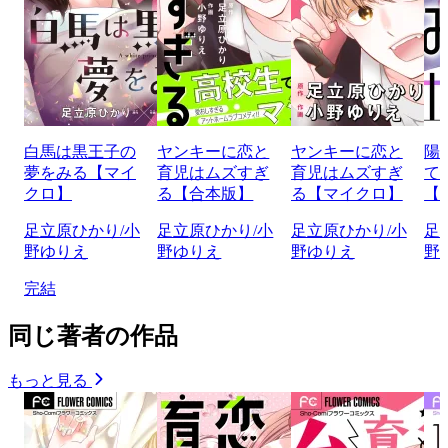
白馬は黒王子の
ヤンキーに恋と
ヤンキーに恋と
陽
夢をみる【マイ
育児はムズすぎ
育児はムズすぎ
て
クロ】
る【合本版】
る【マイクロ】
【
足立原ひかり/小
足立原ひかり/小
足立原ひかり/小
足
野ゆりえ
野ゆりえ
野ゆりえ
野
完結
同じ著者の作品
もっと見る