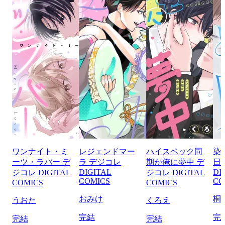
ワンナイト・ミ
レジェンドマー
ハイスペック同
染
ーツ・ラバー デ
ラ デジコレ
期が俺に夢中 デ
日
DIGITAL
DI
ジコレ DIGITAL
ジコレ DIGITAL
COMICS
CO
COMICS
COMICS
おみけ
桐
うおた
くろえ
完結
完
完結
完結