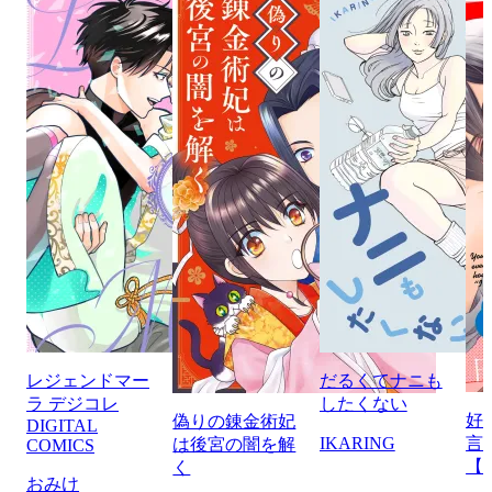
レジェンドマー
だるくてナニも
ラ デジコレ
したくない
好
偽りの錬金術妃
DIGITAL
IKARING
言
は後宮の闇を解
COMICS
【
く
おみけ