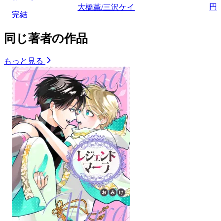
円
大橋薫/三沢ケイ
完結
同じ著者の作品
もっと見る