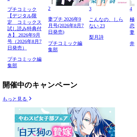
2
3
4
プチコミック
【デジタル限
妻プチ 2026年9
こんなの、しら
極
定 コミックス
月号(2026年8月7
ない 23
恋
試し読み特典付
日発売)
妻
き】 2026年9月
梨月詩
号（2026年8月7
プチコミック編
井
日発売）
集部
プチコミック編
集部
開催中のキャンペーン
もっと見る