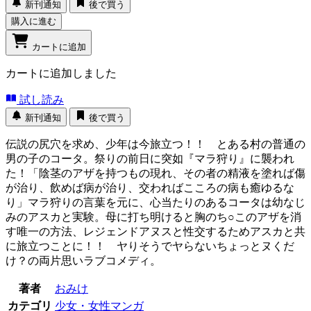
新刊通知
後で買う
購入に進む
カートに追加
カートに追加しました
試し読み
新刊通知
後で買う
伝説の尻穴を求め、少年は今旅立つ！！ とある村の普通の
男の子のコータ。祭りの前日に突如『マラ狩り』に襲われ
た！「陰茎のアザを持つもの現れ、その者の精液を塗れば傷
が治り、飲めば病が治り、交わればこころの病も癒ゆるな
り」マラ狩りの言葉を元に、心当たりのあるコータは幼なじ
みのアスカと実験。母に打ち明けると胸のち○このアザを消
す唯一の方法、レジェンドアヌスと性交するためアスカと共
に旅立つことに！！ ヤりそうでヤらないちょっとヌくだ
け？の両片思いラブコメディ。
著者
おみけ
カテゴリ
少女・女性マンガ