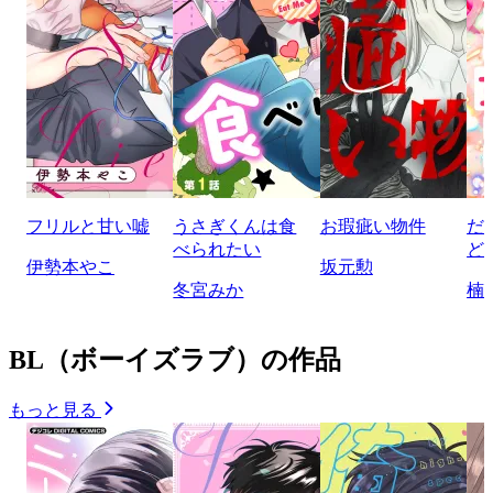
フリルと甘い嘘
うさぎくんは食
お瑕疵い物件
だ
べられたい
ど
伊勢本やこ
坂元勲
冬宮みか
楠
BL（ボーイズラブ）の作品
もっと見る