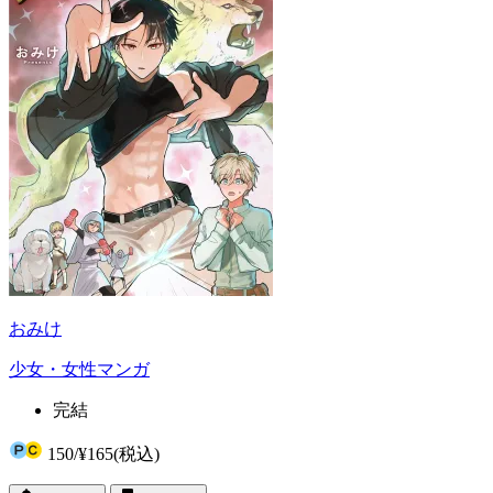
おみけ
少女・女性マンガ
完結
150
/
¥165
(税込)