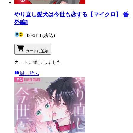
やり直し愛犬は今世も恋する【マイクロ】 番
外編1
100
/
¥110
(税込)
カートに追加
カートに追加しました
試し読み