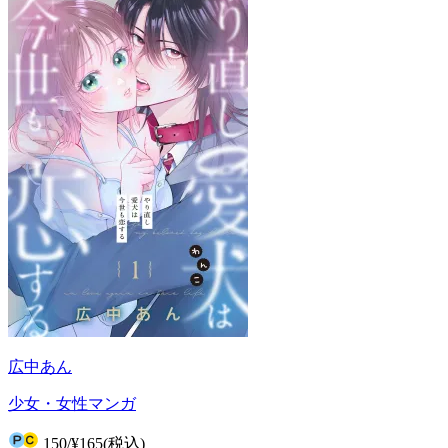
広中あん
少女・女性マンガ
150
/
¥165
(税込)