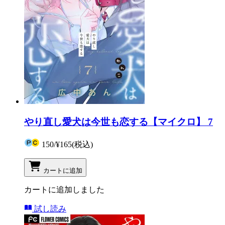
やり直し愛犬は今世も恋する【マイクロ】 7
150
/
¥165
(税込)
カートに追加
カートに追加しました
試し読み