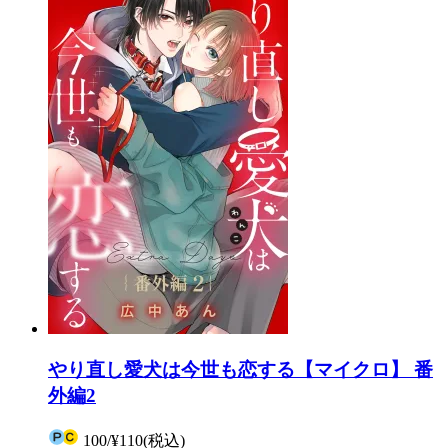
やり直し愛犬は今世も恋する【マイクロ】 番
外編2
100
/
¥110
(税込)