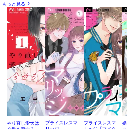
もっと見る
プライスレスマ
プライスレスマ
やり直し愛犬は
婚
リッジ
リッジ【マイク