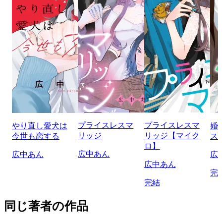
プライスレスマ
プライスレスマ
やり直し愛犬は
婚
リッジ
リッジ【マイク
今世も恋する
ス
ロ】
広中あん
広中あん
広
広中あん
完
完結
同じ著者の作品