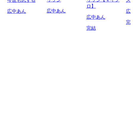
今世も恋する
ス
ロ】
広中あん
広中あん
広
広中あん
完
完結