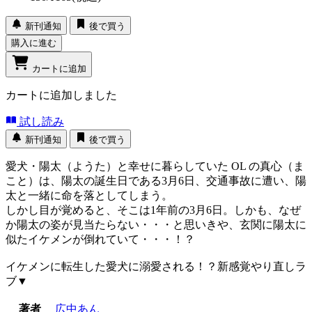
新刊通知
後で買う
購入に進む
カートに追加
カートに追加しました
試し読み
新刊通知
後で買う
愛犬・陽太（ようた）と幸せに暮らしていた OL の真心（ま
こと）は、陽太の誕生日である3月6日、交通事故に遭い、陽
太と一緒に命を落としてしまう。
しかし目が覚めると、そこは1年前の3月6日。しかも、なぜ
か陽太の姿が見当たらない・・・と思いきや、玄関に陽太に
似たイケメンが倒れていて・・・！？
イケメンに転生した愛犬に溺愛される！？新感覚やり直しラ
ブ▼
著者
広中あん