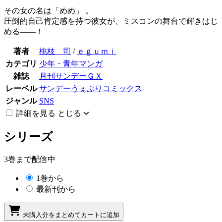
その女の名は「めめ」 。
圧倒的自己肯定感を持つ彼女が、ミスコンの舞台で輝きはじ
める――！
著者
桃枝 司
/
ｅｇｕｍｉ
カテゴリ
少年・青年マンガ
雑誌
月刊サンデーＧＸ
レーベル
サンデーうぇぶりコミックス
ジャンル
SNS
詳細を見る
とじる
シリーズ
3巻まで配信中
1巻から
最新刊から
未購入分をまとめてカートに追加