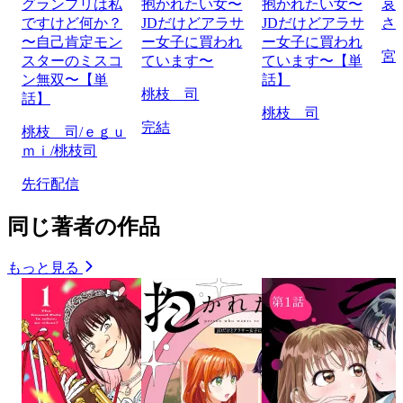
グランプリは私
抱かれたい女〜
抱かれたい女〜
哀
ですけど何か？
JDだけどアラサ
JDだけどアラサ
さ
〜自己肯定モン
ー女子に買われ
ー女子に買われ
宮
スターのミスコ
ています〜
ています〜【単
ン無双〜【単
話】
桃枝 司
話】
桃枝 司
完結
桃枝 司/ｅｇｕ
ｍｉ/桃枝司
先行配信
同じ著者の作品
もっと見る