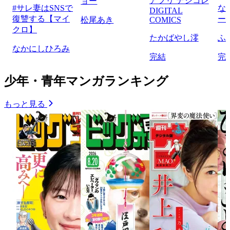
アプリ デジコレ
ョー
#サレ妻はSNSで
な
DIGITAL
復讐する【マイ
ー
松尾あき
COMICS
クロ】
たかばやし澪
ふ
なかにしひろみ
完結
完
少年・青年マンガランキング
もっと見る