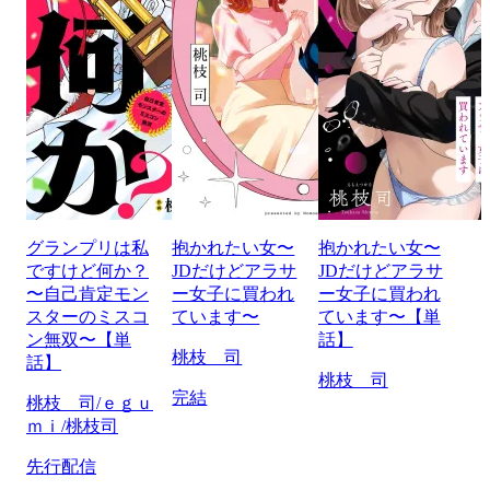
グランプリは私
抱かれたい女〜
抱かれたい女〜
ですけど何か？
JDだけどアラサ
JDだけどアラサ
〜自己肯定モン
ー女子に買われ
ー女子に買われ
スターのミスコ
ています〜
ています〜【単
ン無双〜【単
話】
桃枝 司
話】
桃枝 司
完結
桃枝 司/ｅｇｕ
ｍｉ/桃枝司
先行配信