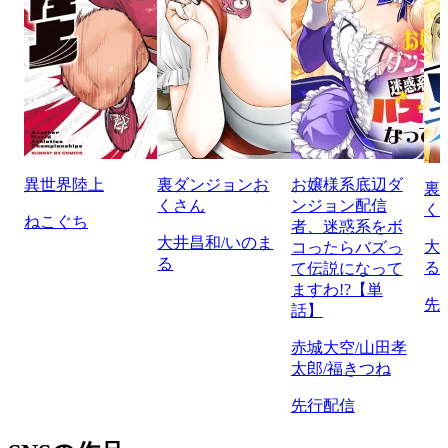
異世界陸上
裏ダンジョンお
お嬢様系底辺ダ
裏
くさん
ンジョン配信
く
ねこぐち
者、迷惑系をボ
大井昌和/いのま
大
コったらバズっ
る
る
て伝説になって
ますわ!?【単
先
話】
赤城大空/山田孝
太郎/福きつね
先行配信