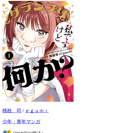
桃枝 司
/
ｅｇｕｍｉ
少年・青年マンガ