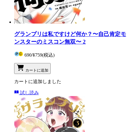
グランプリは私ですけど何か？〜自己肯定モ
ンスターのミスコン無双〜 2
690
/
¥759
(税込)
カートに追加
カートに追加しました
試し読み