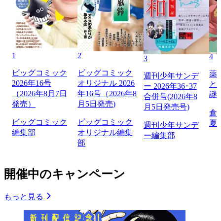
1
2
4
3
ビッグコミック
ビッグコミック
薬
週刊少年サンデ
2026年16号
オリジナル 2026
と
ー 2026年36･37
（2026年8月7日
年16号（2026年8
謎
合併号(2026年8
発売）
月5日発売)
月5日発売号)
倉
ビッグコミック
ビッグコミック
夏
週刊少年サンデ
編集部
オリジナル編集
ー編集部
部
開催中のキャンペーン
もっと見る