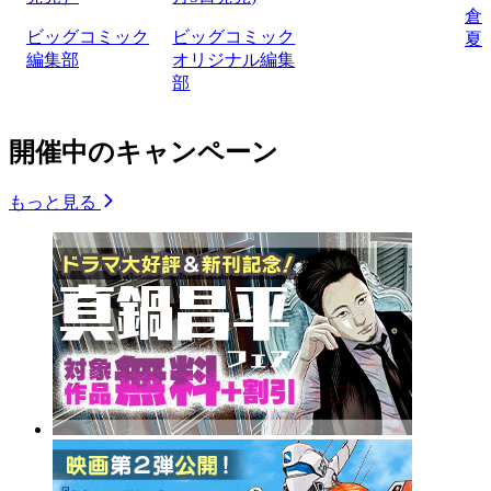
倉
ビッグコミック
ビッグコミック
夏
編集部
オリジナル編集
部
開催中のキャンペーン
もっと見る