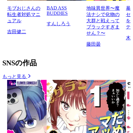
BAD ASS
モブおじさんの
地味異世界〜魔
暴
BUDDIES
転生者対処マニ
法ナシで化物の
セ
ュアル
大群と戦えって
を
すんしろう
ブラックすぎま
テ
吉田健二
せん？〜
木
藤田曇
SNSの作品
もっと見る