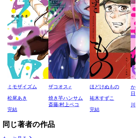
ミモザイズム
ザコオス♂
ほどけぬもの
か
日
松尾あき
焼き芋ハンサム
祐木すずこ
斎藤/村上ペコ
川
完結
完結
同じ著者の作品