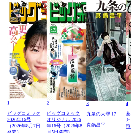
1
2
3
4
ビッグコミック
ビッグコミック
九条の大罪 17
薬
2026年16号
オリジナル 2026
と
真鍋昌平
（2026年8月7日
年16号（2026年8
謎
発売）
月5日発売)