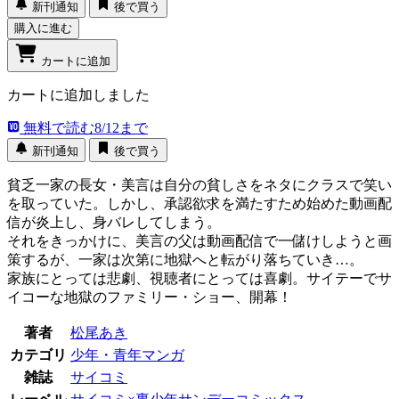
新刊通知
後で買う
購入に進む
カートに追加
カートに追加しました
無料で読む
8/12まで
新刊通知
後で買う
貧乏一家の長女・美言は自分の貧しさをネタにクラスで笑い
を取っていた。しかし、承認欲求を満たすため始めた動画配
信が炎上し、身バレしてしまう。
それをきっかけに、美言の父は動画配信で一儲けしようと画
策するが、一家は次第に地獄へと転がり落ちていき…。
家族にとっては悲劇、視聴者にとっては喜劇。サイテーでサ
イコーな地獄のファミリー・ショー、開幕！
著者
松尾あき
カテゴリ
少年・青年マンガ
雑誌
サイコミ