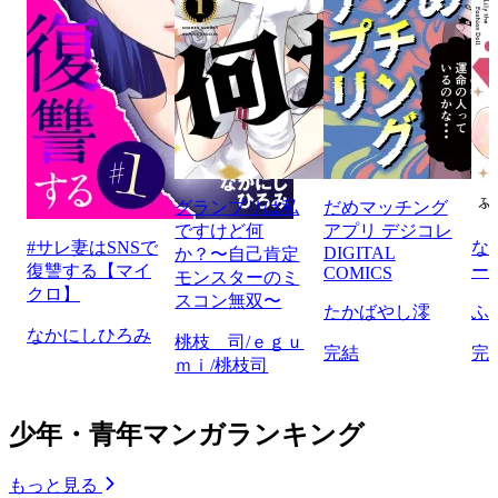
グランプリは私
だめマッチング
ですけど何
アプリ デジコレ
#サレ妻はSNSで
な
DIGITAL
か？〜自己肯定
復讐する【マイ
ー
COMICS
モンスターのミ
クロ】
スコン無双〜
たかばやし澪
ふ
なかにしひろみ
桃枝 司/ｅｇｕ
完結
完
ｍｉ/桃枝司
少年・青年マンガランキング
もっと見る