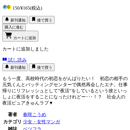
150
/
¥165
(税込)
新刊通知
後で買う
購入に進む
カートに追加
カートに追加しました
試し読み
新刊通知
後で買う
もう一度、高校時代の初恋をがんばりたい！ 初恋の相手の
元気くんとバッティングセンターで偶然再会したエナ。仕事
帰りにリフレッシュとして“夜活”をしているという彼といっ
しょに夜活をすることになったけれどー･･･！？ 社会人の
夜活ピュアきゅんラブ▼
著者
春咲こうめ
カテゴリ
少女・女性マンガ
雑誌
ベツフラ