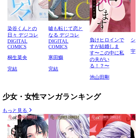
染谷くんとの
嘘も転じて恋と
日々 デジコレ
なる デジコレ
負けヒロインで
シ
DIGITAL
DIGITAL
すが結婚しま
COMICS
COMICS
宇
す〜この中に私
桐生菜央
寒田鰤
の夫がい
る！？〜
完結
完結
池山田剛
少女・女性マンガランキング
もっと見る