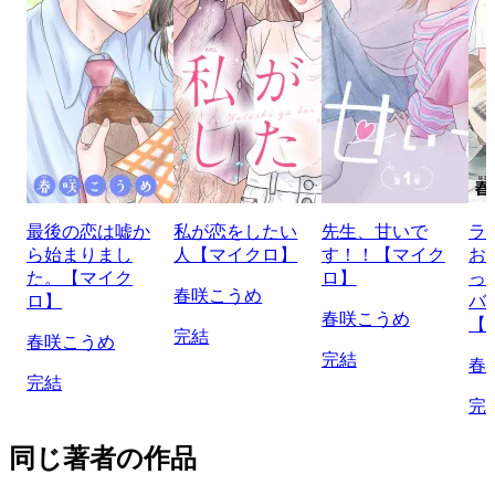
最後の恋は嘘か
私が恋をしたい
先生、甘いで
ラ
ら始まりまし
人【マイクロ】
す！！【マイク
お
た。【マイク
ロ】
っ
春咲こうめ
ロ】
バ
春咲こうめ
【
完結
春咲こうめ
完結
春
完結
完
同じ著者の作品