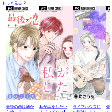
もっと見る
最後の恋は嘘か
私が恋をしたい
ライブハウスに
先
ら始まりまし
人【マイクロ】
お届けします
す