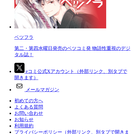
ベツフラ
第二・第四水曜日発売のベツコミ発 物語性重視のデジ
タル誌！
eコミ公式Xアカウント
（外部リンク、別タブで
開きます）
メールマガジン
初めての方へ
よくある質問
お問い合わせ
お知らせ
利用規約
プライバシーポリシー
（外部リンク、別タブで開きま