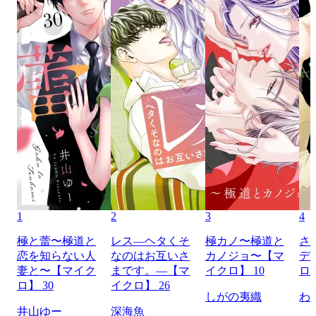
1
2
3
4
極と蕾〜極道と
レス―ヘタくそ
極カノ〜極道と
さ
恋を知らない人
なのはお互いさ
カノジョ〜【マ
デ
妻と〜【マイク
まです。―【マ
イクロ】 10
ロ】
ロ】 30
イクロ】 26
しがの夷織
わ
井山ゆー
深海魚