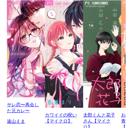
サレ恋〜再会し
た元カレ〜
カワイイの呪い
太郎くんと花子
お
【マイクロ】
さん【マイク
青
遠山えま
ロ】
【