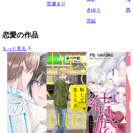
宮瀬まり
きゆう
西
完結
恋愛の作品
もっと見る