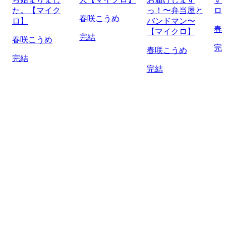
た。【マイク
っ！〜弁当屋と
ロ
春咲こうめ
ロ】
バンドマン〜
春
【マイクロ】
完結
春咲こうめ
完
春咲こうめ
完結
完結