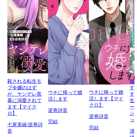
殺される転生モ
推
ブ令嬢のはず
す
ウチに帰って婚
ウチに帰って婚
が、ヤンデレ黒
す
活します【マイ
活します
幕に溺愛されて
生
クロ】
ます【マイク
ー
逆巻詩音
ロ】
ン
逆巻詩音
ッ
完結
七尾美緒/逆巻詩
完結
音
清