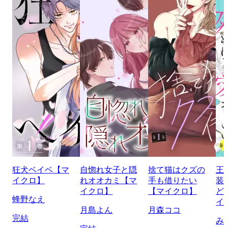
狂犬ベイベ【マ
自惚れ女子と隠
捨て猫はクズの
王
イクロ】
れオオカミ【マ
手も借りたい
装
イクロ】
【マイクロ】
ど
蜂野なえ
イ
月島よん
月森ココ
完結
み