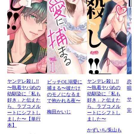
ヤンデレ殺し!!
ヤンデレ殺し!!
ビッチOL溺愛に
恋
〜執着ヤバめの
〜執着ヤバめの
捕まる〜彼だけ
唄
幼馴染に「私も
幼馴染に「私も
のモノになるま
サ
好き」と伝えた
好き」と伝えた
で抱かれる夜〜
ら、ラブコメル
ら、ラブコメル
完
梅田かいじ
ートにシフトし
ートにシフトし
ました〜【単行
ました〜
本】
かずいち/兎山も