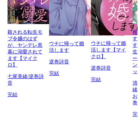
殺される転生モ
推
ブ令嬢のはず
す
ウチに帰って婚
ウチに帰って婚
が、ヤンデレ黒
す
活します【マイ
活します
幕に溺愛されて
生
クロ】
ます【マイク
ー
逆巻詩音
ロ】
ン
逆巻詩音
ッ
完結
七尾美緒/逆巻詩
完結
音
清
緒
完結
お
巻
完