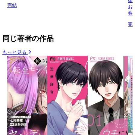
緒
完結
お
巻
完
同じ著者の作品
もっと見る