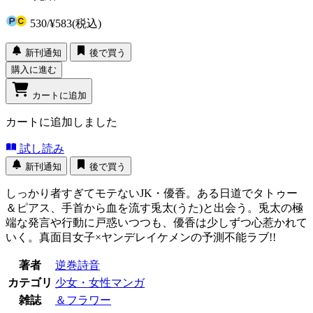
530
/
¥583
(税込)
新刊通知
後で買う
購入に進む
カートに追加
カートに追加しました
試し読み
新刊通知
後で買う
しっかり者すぎてモテないJK・優香。ある日道でタトゥー
＆ピアス、手首から血を流す兎太(うた)と出会う。兎太の極
端な発言や行動に戸惑いつつも、優香は少しずつ心惹かれて
いく。真面目女子×ヤンデレイケメンの予測不能ラブ!!
著者
逆巻詩音
カテゴリ
少女・女性マンガ
雑誌
＆フラワー