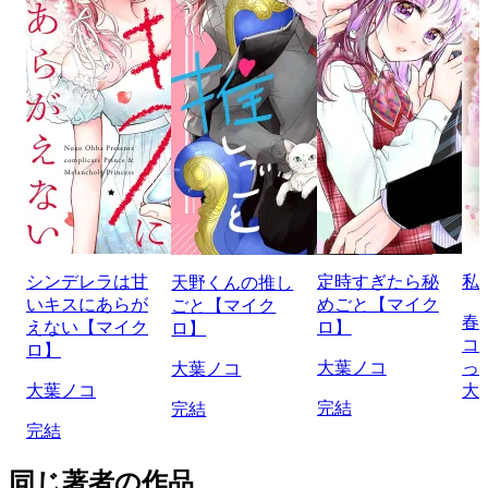
シンデレラは甘
定時すぎたら秘
私
天野くんの推し
いキスにあらが
めごと【マイク
ごと【マイク
春
えない【マイク
ロ】
ロ】
コ
ロ】
大葉ノコ
っ
大葉ノコ
大葉ノコ
大
完結
完結
完結
同じ著者の作品