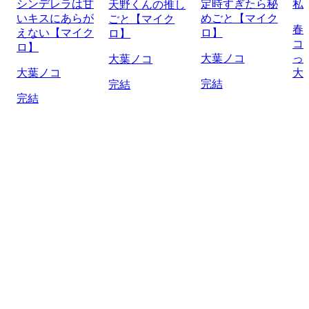
シンデレラは甘
定時すぎたら秘
私
天野くんの推し
いキスにあらが
めごと【マイク
ごと【マイク
春
えない【マイク
ロ】
ロ】
コ
ロ】
大葉ノコ
っ
大葉ノコ
大葉ノコ
大
完結
完結
完結