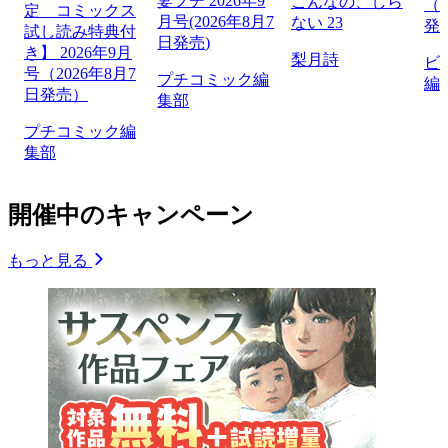
妻プチ 2026年9
こんなの、しら
（2
定 コミックス
月号(2026年8月7
ない 23
発
試し読み特典付
日発売)
き】 2026年9月
梨月詩
ビ
号（2026年8月7
プチコミック編
編
日発売）
集部
プチコミック編
集部
開催中のキャンペーン
もっと見る