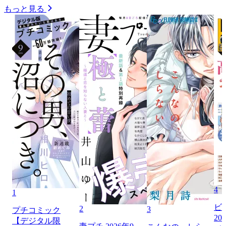
もっと見る
4
1
ビ
2
3
プチコミック
20
【デジタル限