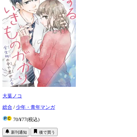
大葉ノコ
総合
/
少年・青年マンガ
70
/
¥77
(税込)
新刊通知
後で買う