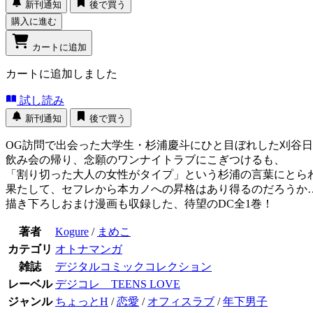
新刊通知
後で買う
購入に進む
カートに追加
カートに追加しました
試し読み
新刊通知
後で買う
OG訪問で出会った大学生・杉浦慶斗にひと目ぼれした刈谷
飲み会の帰り、念願のワンナイトラブにこぎつけるも、
「割り切った大人の女性がタイプ」という杉浦の言葉にとら
果たして、セフレから本カノへの昇格はあり得るのだろうか
描き下ろしおまけ漫画も収録した、待望のDC全1巻！
著者
Kogure
/
まめこ
カテゴリ
オトナマンガ
雑誌
デジタルコミックコレクション
レーベル
デジコレ TEENS LOVE
ジャンル
ちょっとH
/
恋愛
/
オフィスラブ
/
年下男子