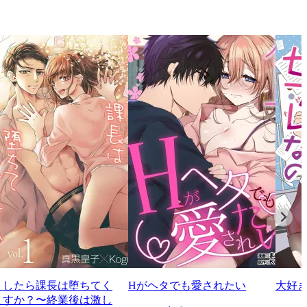
うしたら課長は堕ちてく
Hがヘタでも愛されたい
大好
ますか？〜終業後は激し