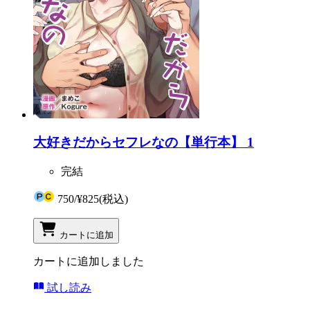
大好きだからセフレなの【単行本】 1
完結
750
/
¥825
(税込)
カートに追加
カートに追加しました
試し読み