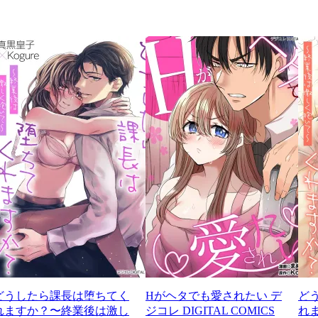
どうしたら課長は堕ちてく
Hがヘタでも愛されたい デ
ど
れますか？〜終業後は激し
ジコレ DIGITAL COMICS
れ