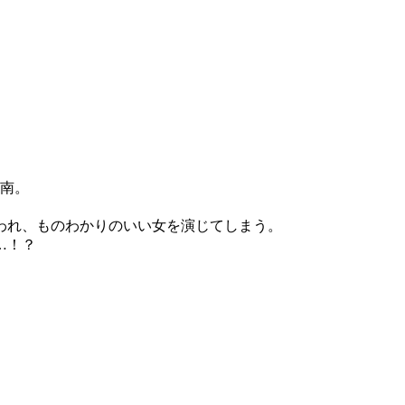
日南。
われ、ものわかりのいい女を演じてしまう。
…！？