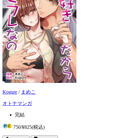
Kogure
/
まめこ
オトナマンガ
完結
750
/
¥825
(税込)