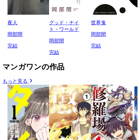
夜人
グッド・ナイ
世界鬼
ト・ワールド
岡部閏
岡部閏
岡部閏
完結
完結
完結
マンガワンの作品
もっと見る