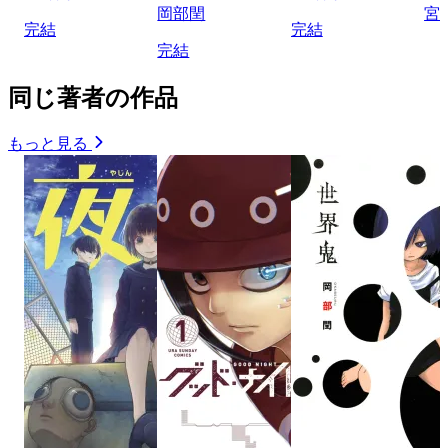
岡部閏
宮
完結
完結
完結
同じ著者の作品
もっと見る