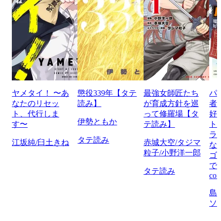
ヤメタイ！ 〜あ
懲役339年【タテ
最強女師匠たち
パ
なたのリセッ
読み】
が育成方針を巡
者
ト、代行しま
って修羅場【タ
好
伊勢ともか
す〜
テ読み】
ト
ラ
タテ読み
江坂純/臼土きね
赤城大空/タジマ
な
粒子/小野洋一郎
ゴ
で
タテ読み
com
島
ソ