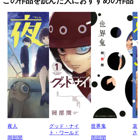
この作品を読んだ人におすすめの作品
夜人
グッド・ナイ
世界鬼
哀
ト・ワールド
さ
岡部閏
岡部閏