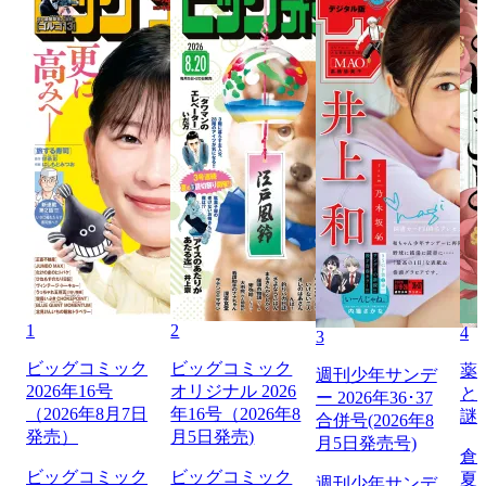
1
2
4
3
ビッグコミック
ビッグコミック
薬
週刊少年サンデ
2026年16号
オリジナル 2026
と
ー 2026年36･37
（2026年8月7日
年16号（2026年8
謎
合併号(2026年8
発売）
月5日発売)
月5日発売号)
倉
ビッグコミック
ビッグコミック
夏
週刊少年サンデ