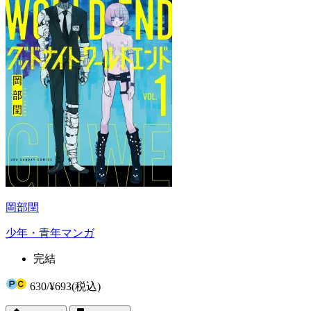
岡部閏
少年・青年マンガ
完結
630
/
¥693
(税込)