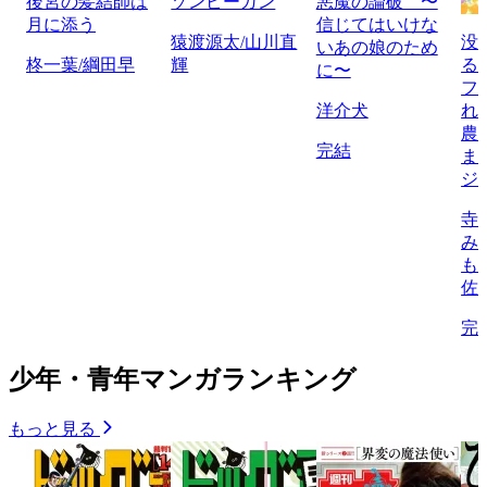
後宮の髪結師は
ゾンビーガン
悪魔の論破 〜
月に添う
信じてはいけな
猿渡源太/山川直
没
いあの娘のため
柊一葉/綱田早
輝
る
に〜
フ
洋介犬
れ
農
完結
ま
ジ
寺
み
も
佐
完
少年・青年マンガランキング
もっと見る