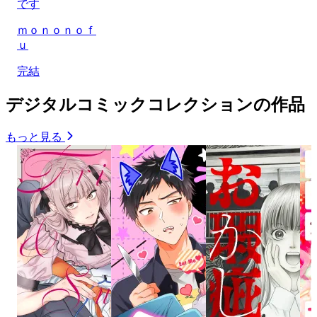
です
ｍｏｎｏｎｏｆ
ｕ
完結
デジタルコミックコレクションの作品
もっと見る