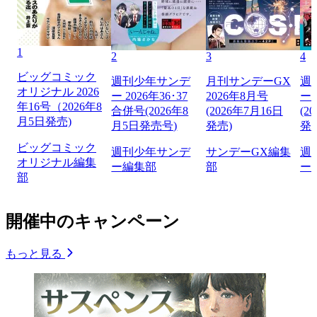
1
2
3
4
ビッグコミック
週刊少年サンデ
月刊サンデーGX
週
オリジナル 2026
ー 2026年36･37
2026年8月号
ー 
年16号（2026年8
合併号(2026年8
(2026年7月16日
(2
月5日発売)
月5日発売号)
発売)
発
ビッグコミック
週刊少年サンデ
サンデーGX編集
週
オリジナル編集
ー編集部
部
ー
部
開催中のキャンペーン
もっと見る