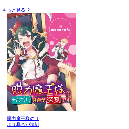
もっと見る
脱力魔王様のサ
ボリ具合が深刻