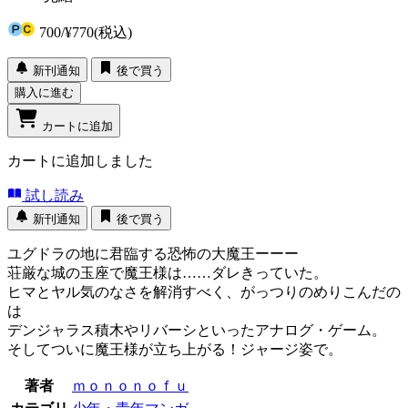
700
/
¥770
(税込)
新刊通知
後で買う
購入に進む
カートに追加
カートに追加しました
試し読み
新刊通知
後で買う
ユグドラの地に君臨する恐怖の大魔王ーーー
荘厳な城の玉座で魔王様は……ダレきっていた。
ヒマとヤル気のなさを解消すべく、がっつりのめりこんだの
は
デンジャラス積木やリバーシといったアナログ・ゲーム。
そしてついに魔王様が立ち上がる！ジャージ姿で。
著者
ｍｏｎｏｎｏｆｕ