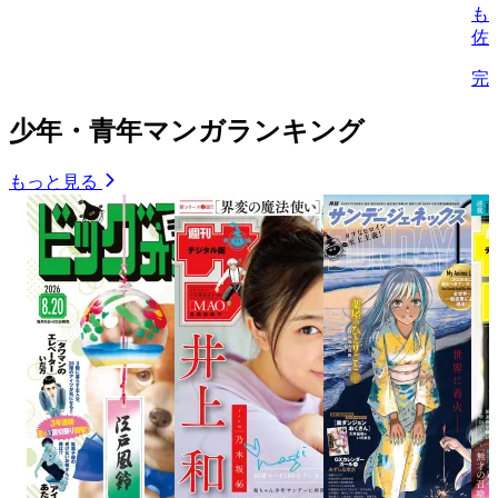
も
佐
完
少年・青年マンガランキング
もっと見る