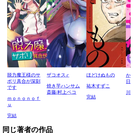
脱力魔王様のサ
ザコオス♂
ほどけぬもの
か
ボリ具合が深刻
日
焼き芋ハンサム
祐木すずこ
です
斎藤/村上ペコ
川
完結
ｍｏｎｏｎｏｆ
ｕ
完結
同じ著者の作品