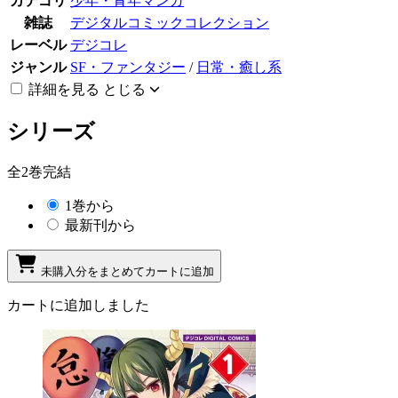
カテゴリ
少年・青年マンガ
雑誌
デジタルコミックコレクション
レーベル
デジコレ
ジャンル
SF・ファンタジー
/
日常・癒し系
詳細を見る
とじる
シリーズ
全2巻完結
1巻から
最新刊から
未購入分をまとめてカートに追加
カートに追加しました