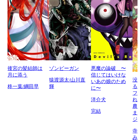
後宮の髪結師は
ゾンビーガン
悪魔の論破 〜
月に添う
信じてはいけな
猿渡源太/山川直
没
いあの娘のため
柊一葉/綱田早
輝
る
に〜
フ
洋介犬
れ
農
完結
ま
ジ
寺
み