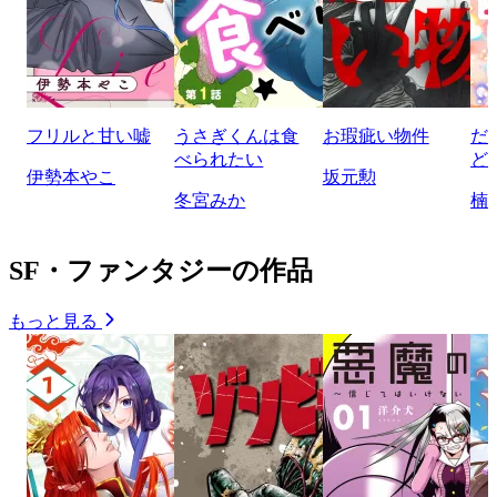
フリルと甘い嘘
うさぎくんは食
お瑕疵い物件
だ
べられたい
ど
伊勢本やこ
坂元勲
冬宮みか
楠
SF・ファンタジーの作品
もっと見る