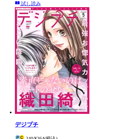
試し読み
デジプチ
240
/
¥264
(税込)