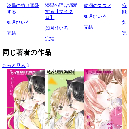
漆黒の猫は溺愛
漆黒の猫は溺愛
耽溺のススメ
痴
する【マイク
する
能
如月ひいろ
ロ】
如月ひいろ
如
完結
如月ひいろ
完結
完
完結
同じ著者の作品
もっと見る