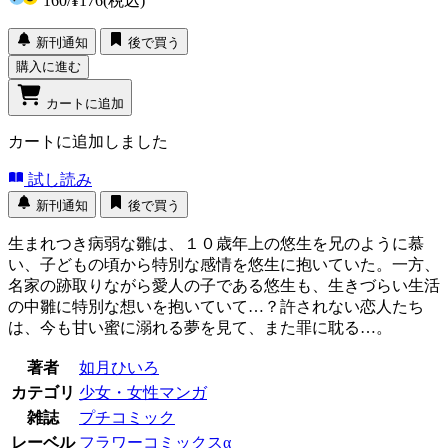
160
/
¥176
(税込)
新刊通知
後で買う
購入に進む
カートに追加
カートに追加しました
試し読み
新刊通知
後で買う
生まれつき病弱な雛は、１０歳年上の悠生を兄のように慕
い、子どもの頃から特別な感情を悠生に抱いていた。一方、
名家の跡取りながら愛人の子である悠生も、生きづらい生活
の中雛に特別な想いを抱いていて…？許されない恋人たち
は、今も甘い蜜に溺れる夢を見て、また罪に耽る…。
著者
如月ひいろ
カテゴリ
少女・女性マンガ
雑誌
プチコミック
レーベル
フラワーコミックスα