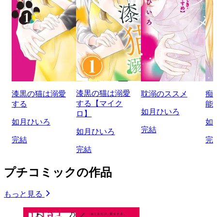
漆黒の猫は溺愛
漆黒の猫は溺愛
耽溺のススメ
痴
する【マイク
する
能
如月ひいろ
ロ】
如月ひいろ
如
完結
如月ひいろ
完結
完
完結
プチコミックの作品
もっと見る