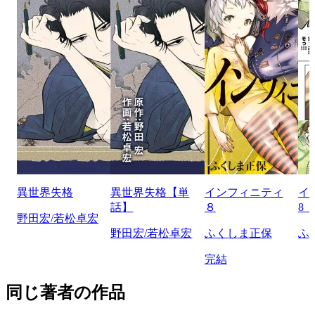
異世界失格
異世界失格【単
インフィニティ
イ
話】
８
8
野田宏/若松卓宏
野田宏/若松卓宏
ふくしま正保
ふ
完結
同じ著者の作品