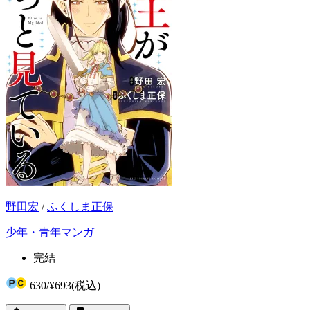
野田宏
/
ふくしま正保
少年・青年マンガ
完結
630
/
¥693
(税込)