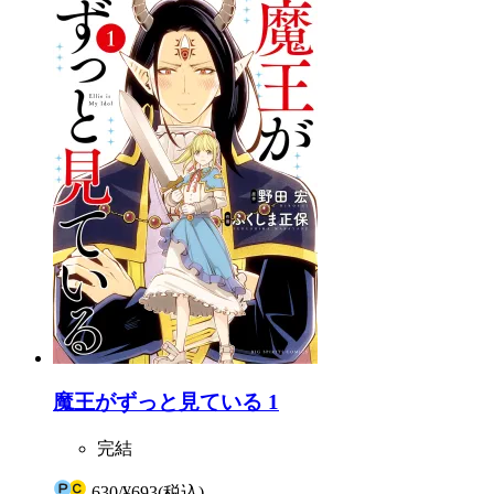
魔王がずっと見ている 1
完結
630
/
¥693
(税込)