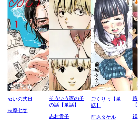
そういう家の子
路
ぬいの式日
ごくりっ【単
の話【単話】
【
話】
志摩七春
志村貴子
鍋
前原タケル