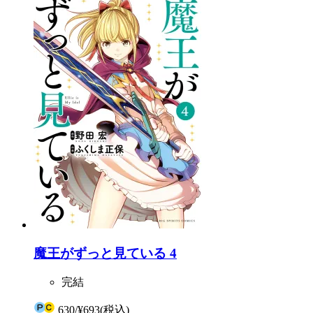
魔王がずっと見ている 4
完結
630
/
¥693
(税込)