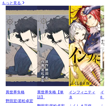
もっと見る
異世界失格
異世界失格【単
インフィニティ
イ
話】
８
8
野田宏/若松卓宏
野田宏/若松卓宏
ふくしま正保
ふ