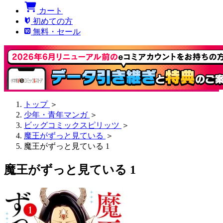
カート
初めての方
無料・セール
トップ
＞
少年・青年マンガ
＞
ビッグコミックスピリッツ
＞
魔王がずっと見ている
＞
魔王がずっと見ている 1
魔王がずっと見ている 1