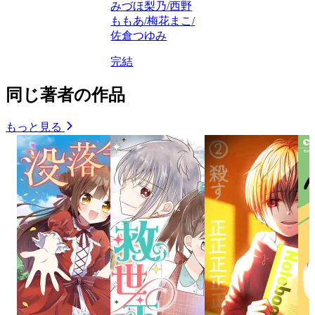
みづほ梨乃/西野
ももあ/梅花まこ/
佐倉つゆみ
完結
同じ著者の作品
もっと見る