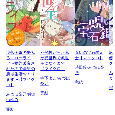
没落令嬢の夢み
不登校だった私
呪いの宝石鑑定
転
るスローライ
が異世界で救世
士【マイクロ】
使
フ〜婚約破棄さ
主になるまで
ク
時田鈴/みづほ梨
れたので理想の
【マイクロ】
乃
み
農場生活おくり
寺下よこ/みづほ
ま
ます〜【マイク
完結
梨乃
ロ】
完
完結
みづほ梨乃/佐倉
つゆみ
完結