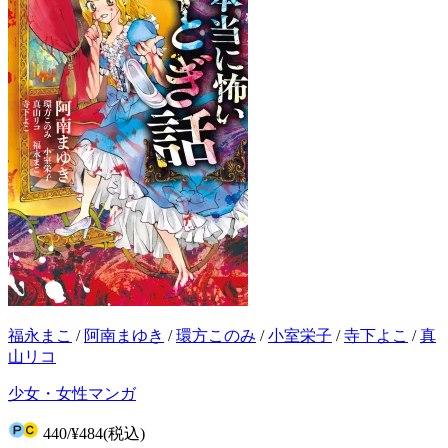
福永まこ
/
阿南まゆき
/
環方このみ
/
小室栄子
/
寺下よこ
/
真
山リコ
少女・女性マンガ
440
/
¥484
(税込)