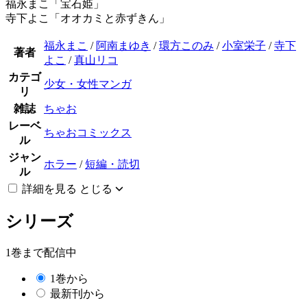
福永まこ「宝石姫」
寺下よこ「オオカミと赤ずきん」
福永まこ
/
阿南まゆき
/
環方このみ
/
小室栄子
/
寺下
著者
よこ
/
真山リコ
カテゴ
少女・女性マンガ
リ
雑誌
ちゃお
レーベ
ちゃおコミックス
ル
ジャン
ホラー
/
短編・読切
ル
詳細を見る
とじる
シリーズ
1巻まで配信中
1巻から
最新刊から