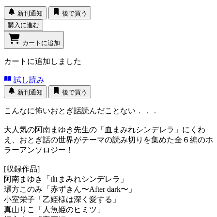
新刊通知
後で買う
購入に進む
カートに追加
カートに追加しました
試し読み
新刊通知
後で買う
こんなに怖いおとぎ話読んだことない．．．
大人気の阿南まゆき先生の「血まみれシンデレラ」にくわ
え、おとぎ話の世界がテーマの読み切りを集めた全６編のホ
ラーアンソロジー！
[収録作品]
阿南まゆき「血まみれシンデレラ」
環方このみ「赤ずきん〜After dark〜」
小室栄子「乙姫様は深く愛する」
真山りこ「人魚姫のヒミツ」