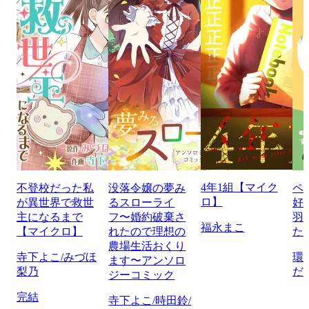
4年1組【マイク
不登校だった私
没落令嬢の夢み
ペ
ロ】
が異世界で救世
るスローライ
好
主になるまで
フ〜婚約破棄さ
羽
福永まこ
【マイクロ】
れたので理想の
た
農場生活おくり
寺下よこ/みづほ
環
ます〜アンソロ
梨乃
だ
ジーコミック
完結
寺下よこ/時田鈴/