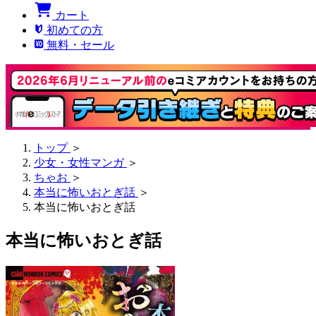
カート
初めての方
無料・セール
トップ
＞
少女・女性マンガ
＞
ちゃお
＞
本当に怖いおとぎ話
＞
本当に怖いおとぎ話
本当に怖いおとぎ話