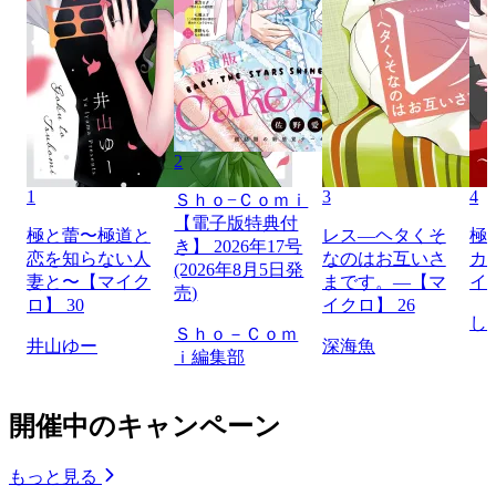
2
1
3
4
Ｓｈｏ−Ｃｏｍｉ
【電子版特典付
極と蕾〜極道と
レス―ヘタくそ
極
き】 2026年17号
恋を知らない人
なのはお互いさ
カ
(2026年8月5日発
妻と〜【マイク
まです。―【マ
イ
売)
ロ】 30
イクロ】 26
し
Ｓｈｏ－Ｃｏｍ
井山ゆー
深海魚
ｉ編集部
開催中のキャンペーン
もっと見る