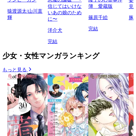
要
信じてはいけな
簿 愛蔵版
見
猿渡源太/山川直
いあの娘のため
輝
篠原千絵
豚
に〜
完結
洋介犬
完結
少女・女性マンガランキング
もっと見る