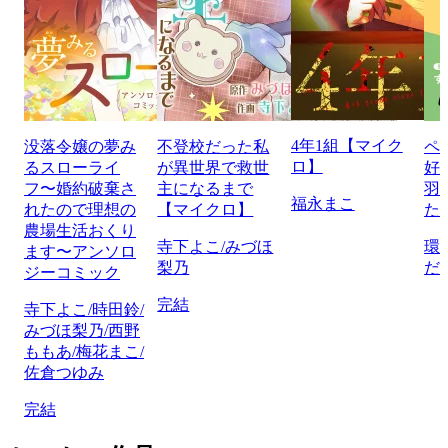
4年1組【マイク
没落令嬢の夢み
不登校だった私
ペ
ロ】
るスローライ
が異世界で救世
好
フ〜婚約破棄さ
主になるまで
羽
福永まこ
れたので理想の
【マイクロ】
た
農場生活おくり
寺下よこ/みづほ
環
ます〜アンソロ
梨乃
だ
ジーコミック
完結
寺下よこ/時田鈴/
みづほ梨乃/西野
ももあ/梅花まこ/
佐倉つゆみ
完結