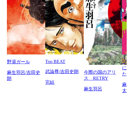
Too BEAT
野湯ガール
ゾ
に
武論尊/吉田史朗
今際の国のアリ
麻生羽呂/吉田史
た
ス RETRY
朗
完結
麻
麻生羽呂
太