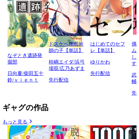
ドスケベ催眠術
はじめてのセフ
偶
師の子【単話】
レ【単話】
ム
なぞとき遺跡発
し
掘部
桂嶋エイダ/浜弓
ゆりかわ
す
場双/広乃あずま
日向夏/柴田五十
先行配信
武
鈴/ｖｉｅｎｔ
先行配信
輔
先
ギャグの作品
もっと見る