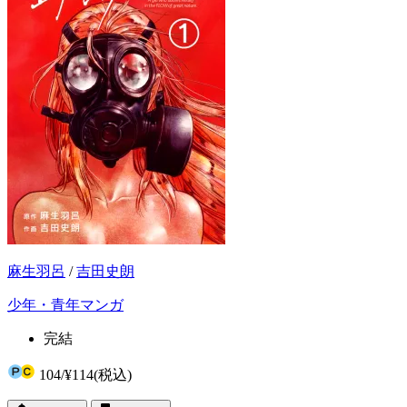
麻生羽呂
/
吉田史朗
少年・青年マンガ
完結
104
/
¥114
(税込)