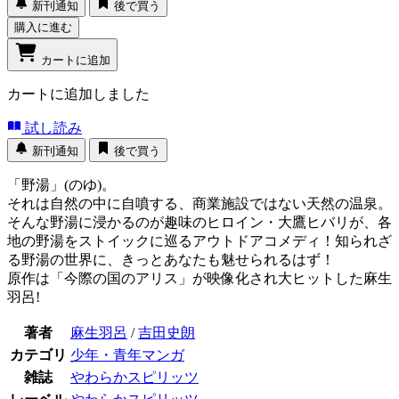
新刊通知
後で買う
購入に進む
カートに追加
カートに追加しました
試し読み
新刊通知
後で買う
「野湯」(のゆ)。
それは自然の中に自噴する、商業施設ではない天然の温泉。
そんな野湯に浸かるのが趣味のヒロイン・大鷹ヒバリが、各
地の野湯をストイックに巡るアウトドアコメディ！知られざ
る野湯の世界に、きっとあなたも魅せられるはず！
原作は「今際の国のアリス」が映像化され大ヒットした麻生
羽呂!
著者
麻生羽呂
/
吉田史朗
カテゴリ
少年・青年マンガ
雑誌
やわらかスピリッツ