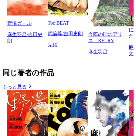
Too BEAT
野湯ガール
ゾ
に
武論尊/吉田史朗
今際の国のアリ
麻生羽呂/吉田史
た
ス RETRY
朗
完結
麻
麻生羽呂
太
同じ著者の作品
もっと見る