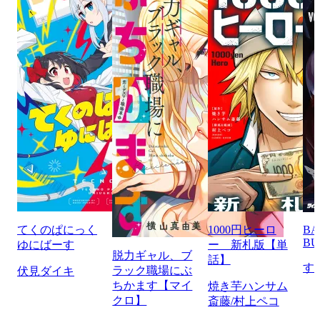
てくのぱにっく
1000円ヒーロ
BA
BU
ゆにばーす
ー 新札版【単
脱力ギャル、ブ
話】
す
ラック職場にぶ
伏見ダイキ
ちかます【マイ
焼き芋ハンサム
クロ】
斎藤/村上ペコ