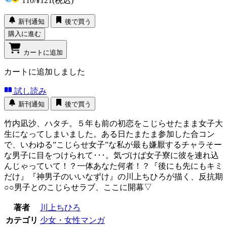
110
/
¥121
(税込)
新刊通知
後で買う
購入に進む
カートに追加
カートに追加しました
試し読み
新刊通知
後で買う
竹内凪沙、ハタチ。５年も前の初恋をこじらせたまま女子大
生になってしまいました。ある日たまたま参加した合コン
で、いわゆる”こじらせ女子”な私が最も嫌厭するチャラそー
な男子に目をつけられて･･･。気づけば女子寮に彼を連れ込
んじゃっていて！？一体あなた何者！？『後にも先にもキミ
だけ』『神男子のいいなずけ』の川上ちひろが描く、反抗期
○○男子とのこじらせラブ、ここに開幕▽
著者
川上ちひろ
カテゴリ
少女・女性マンガ