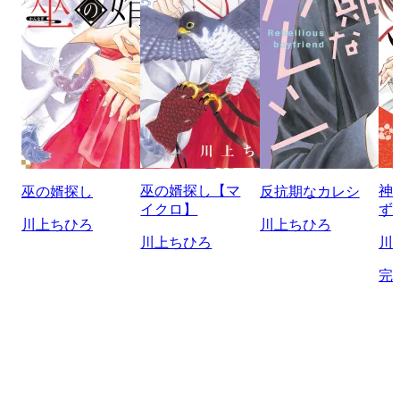
巫の婿探し【マ
神
巫の婿探し
反抗期なカレシ
イクロ】
ず
川上ちひろ
川上ちひろ
川上ちひろ
川
完