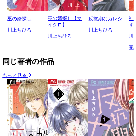
巫の婿探し【マ
神
巫の婿探し
反抗期なカレシ
イクロ】
ず
川上ちひろ
川上ちひろ
川上ちひろ
川
完
同じ著者の作品
もっと見る