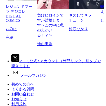
レジェンドマー
蛇
ラ デジコレ
え
負けヒロインで
キスしてキラー
DIGITAL
すが結婚しま
チューン
し
COMICS
す〜この中に私
おみけ
鈴咲ひかり
の夫がい
る！？〜
完結
池山田剛
eコミ公式Xアカウント
（外部リンク、別タブで
開きます）
メールマガジン
初めての方へ
よくある質問
お問い合わせ
お知らせ
利用規約