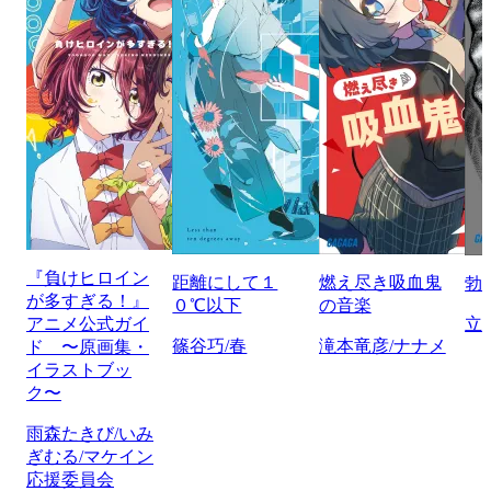
『負けヒロイン
距離にして１
燃え尽き吸血鬼
勃
が多すぎる！』
０℃以下
の音楽
アニメ公式ガイ
立
篠谷巧/春
滝本竜彦/ナナメ
ド 〜原画集・
イラストブッ
ク〜
雨森たきび/いみ
ぎむる/マケイン
応援委員会