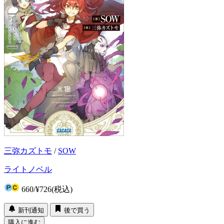
三弥カズトモ
/
SOW
ライトノベル
660
/
¥726
(税込)
新刊通知
後で買う
購入に進む