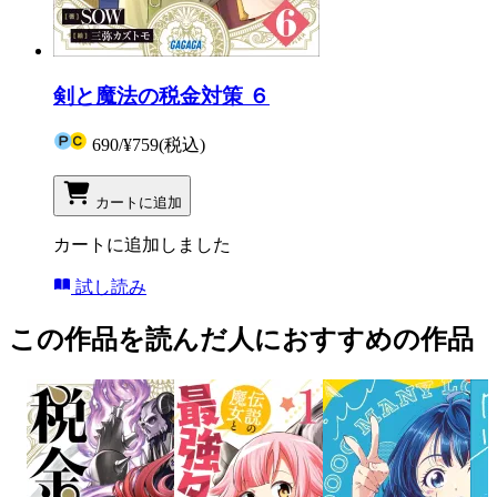
剣と魔法の税金対策 ６
690
/
¥759
(税込)
カートに追加
カートに追加しました
試し読み
この作品を読んだ人におすすめの作品