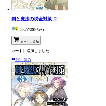
剣と魔法の税金対策 ２
660
/
¥726
(税込)
カートに追加
カートに追加しました
試し読み