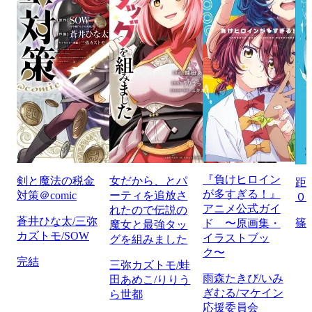
『負けヒロイン
剣と魔法の税金
女だから、とパ
距
が多すぎる！』
対策＠comic
ーティを追放さ
０
アニメ公式ガイ
れたので伝説の
蒼井ひな太/三弥
篠
ド 〜原画集・
魔女と最強タッ
カズトモ/SOW
イラストブッ
グを組みました
ク〜
完結
三弥カズトモ/蛙
雨森たきび/いみ
田あめこ/りりう
ぎむる/マケイン
ら世都
応援委員会