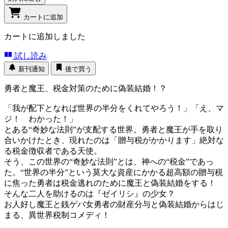
カートに追加
カートに追加しました
試し読み
新刊通知
後で買う
勇者と魔王、税金対策のために偽装結婚！？
「我が配下となれば世界の半分をくれてやろう！」「え、マ
ジ！ わかった！」
とある“奇妙な法則”が支配する世界。勇者と魔王が手を取り
合いかけたとき、現れたのは「贈与税がかかります」絶対な
る税金徴収者である天使。
そう、この世界の“奇妙な法則”とは、神への“税金”であっ
た。“世界の半分”という莫大な資産にかかる超高額の贈与税
に焦った勇者は税金逃れのために魔王と偽装結婚をする！
そんな二人を助けるのは『ゼイリシ』の少女？
お人好し魔王と銭ゲバ女勇者の財産分与と偽装結婚からはじ
まる、異世界税制コメディ！