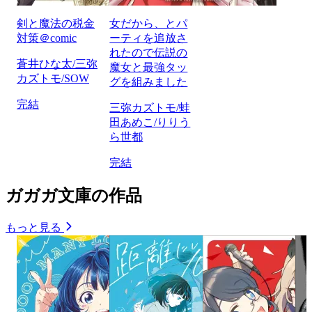
剣と魔法の税金
女だから、とパ
対策＠comic
ーティを追放さ
れたので伝説の
蒼井ひな太/三弥
魔女と最強タッ
カズトモ/SOW
グを組みました
完結
三弥カズトモ/蛙
田あめこ/りりう
ら世都
完結
ガガガ文庫の作品
もっと見る