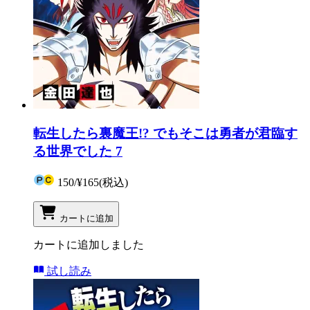
転生したら裏魔王!? でもそこは勇者が君臨す
る世界でした 7
150
/
¥165
(税込)
カートに追加
カートに追加しました
試し読み