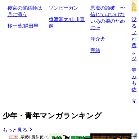
後宮の髪結師は
ゾンビーガン
悪魔の論破 〜
月に添う
信じてはいけな
猿渡源太/山川直
没
いあの娘のため
柊一葉/綱田早
輝
る
に〜
フ
洋介犬
れ
農
完結
ま
ジ
寺
み
も
佐
完
少年・青年マンガランキング
もっと見る