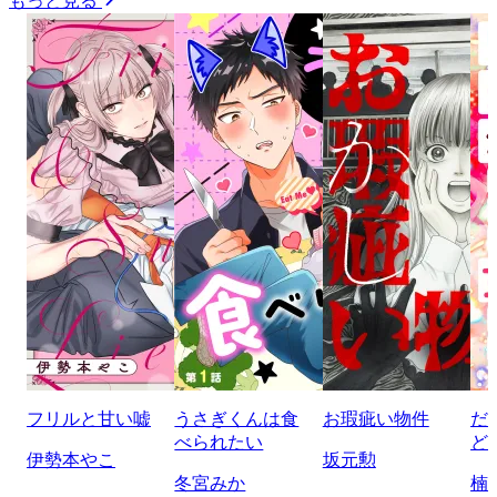
もっと見る
フリルと甘い嘘
うさぎくんは食
お瑕疵い物件
だ
べられたい
ど
伊勢本やこ
坂元勲
冬宮みか
楠