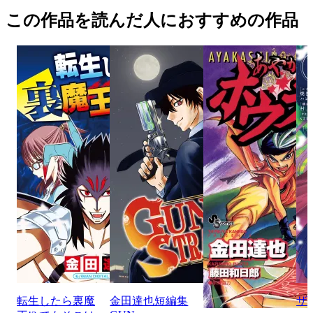
この作品を読んだ人におすすめの作品
転生したら裏魔
金田達也短編集
ザ