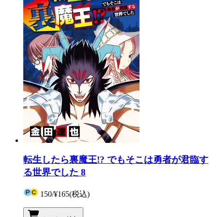
転生したら裏魔王!? でもそこは勇者が君臨す
る世界でした 8
150
/
¥165
(税込)