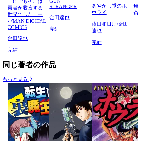
GUN
王!? でもそこは
あやかし堂のホ
焼
STRANGER
勇者が君臨する
ウライ
斎
世界でした モ
金田達也
バMAN DIGITAL
藤田和日郎/金田
COMICS
完結
達也
金田達也
完結
完結
同じ著者の作品
もっと見る