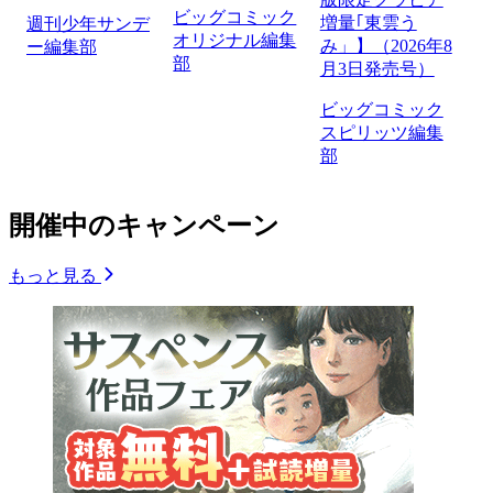
ビッグコミック
増量｢東雲う
週刊少年サンデ
オリジナル編集
み」】（2026年8
ー編集部
部
月3日発売号）
ビッグコミック
スピリッツ編集
部
開催中のキャンペーン
もっと見る