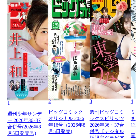
2
3
4
1
ビッグコミック
週刊ビッグコミ
ミ
週刊少年サンデ
オリジナル 2026
ックスピリッツ
ま
ー 2026年36･37
12
年16号（2026年8
2026年36・37合
合併号(2026年8
月5日発売)
併号【デジタル
月5日発売号)
青
版限定グラビア