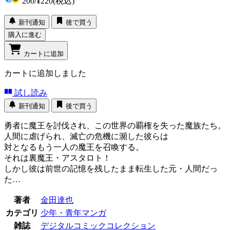
200
/
¥220
(税込)
新刊通知
後で買う
購入に進む
カートに追加
カートに追加しました
試し読み
新刊通知
後で買う
勇者に魔王を討伐され、この世界の覇権を失った魔族たち。
人間に虐げられ、滅亡の危機に瀕した彼らは
対となるもう一人の魔王を召喚する。
それは裏魔王・アスタロト！
しかし彼は前世の記憶を残したまま転生した元・人間だっ
た…
著者
金田達也
カテゴリ
少年・青年マンガ
雑誌
デジタルコミックコレクション