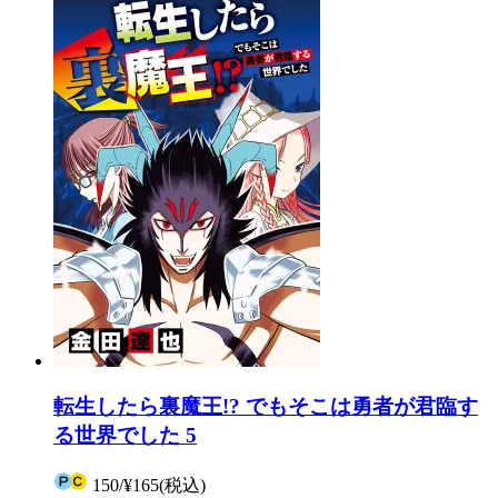
転生したら裏魔王!? でもそこは勇者が君臨す
る世界でした 5
150
/
¥165
(税込)