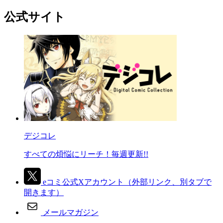
公式サイト
デジコレ
すべての煩悩にリーチ！毎週更新!!
eコミ公式Xアカウント
（外部リンク、別タブで
開きます）
メールマガジン