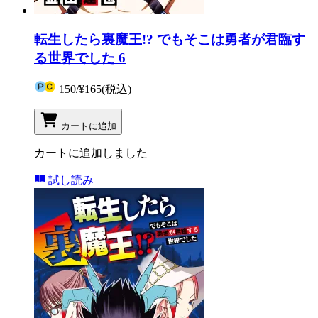
転生したら裏魔王!? でもそこは勇者が君臨す
る世界でした 6
150
/
¥165
(税込)
カートに追加
カートに追加しました
試し読み