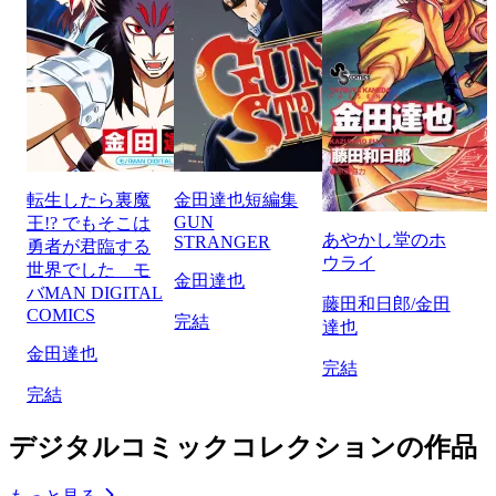
転生したら裏魔
金田達也短編集
GUN
王!? でもそこは
あやかし堂のホ
STRANGER
勇者が君臨する
ウライ
世界でした モ
金田達也
バMAN DIGITAL
藤田和日郎/金田
COMICS
完結
達也
金田達也
完結
完結
デジタルコミックコレクションの作品