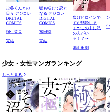
染谷くんとの
嘘も転じて恋と
日々 デジコレ
なる デジコレ
負けヒロインで
シ
DIGITAL
DIGITAL
すが結婚しま
COMICS
COMICS
宇
す〜この中に私
桐生菜央
寒田鰤
の夫がい
る！？〜
完結
完結
池山田剛
少女・女性マンガランキング
もっと見る