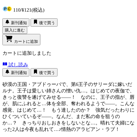
110
/
¥121
(税込)
新刊通知
後で買う
購入に進む
カートに追加
カートに追加しました
試し読み
新刊通知
後で買う
砂漠の王国・アブドゥーバで、第6王子のサリーダに嫁いだ
ルナ。王子は愛しい姉さんの憎い仇…。はじめての夜伽で、
きっと復讐を遂げてみせる――！ なのに、王子の指が、唇
が、肌にふれると…体を全部、奪われるようで――。こんな
感覚、はじめて…！ もう達したのか？ 強気だったわりに
ひくついているぞ――。なんだ、まだ私の命を狙うの
か…？ きっちりおしおきをしないとな…。晴れて夫婦にな
った2人は今夜も乱れて…♪情熱のアラビアン・ラブ！