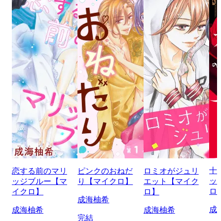
十
恋する前のマリ
ピンクのおねだ
ロミオがジュリ
ッ
ッジブルー【マ
り【マイクロ】
エット【マイク
ロ
イクロ】
ロ】
成海柚希
成
成海柚希
成海柚希
完結