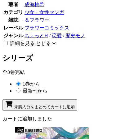
著者
成海柚希
カテゴリ
少女・女性マンガ
雑誌
＆フラワー
レーベル
フラワーコミックス
ジャンル
ちょっとH
/
恋愛
/
歴史モノ
詳細を見る
とじる
シリーズ
全3巻完結
1巻から
最新刊から
未購入分をまとめてカートに追加
カートに追加しました