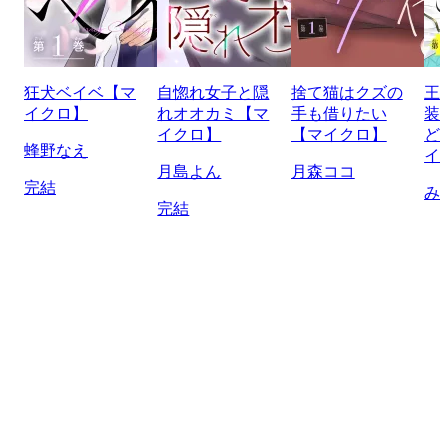
狂犬ベイベ【マ
自惚れ女子と隠
捨て猫はクズの
王
イクロ】
れオオカミ【マ
手も借りたい
装
イクロ】
【マイクロ】
ど
蜂野なえ
イ
月島よん
月森ココ
完結
み
完結