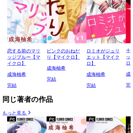
十
恋する前のマリ
ピンクのおねだ
ロミオがジュリ
ッ
ッジブルー【マ
り【マイクロ】
エット【マイク
ロ
イクロ】
ロ】
成海柚希
成
成海柚希
成海柚希
完結
完
完結
完結
同じ著者の作品
もっと見る