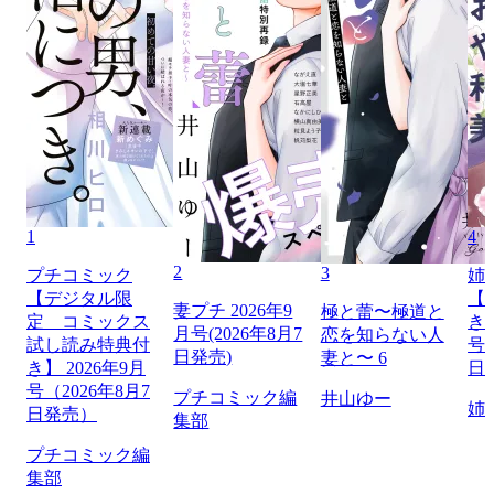
1
4
2
3
プチコミック
姉
【デジタル限
【
妻プチ 2026年9
極と蕾〜極道と
定 コミックス
き】
月号(2026年8月7
恋を知らない人
試し読み特典付
号（
日発売)
妻と〜 6
き】 2026年9月
日
号（2026年8月7
プチコミック編
井山ゆー
姉
日発売）
集部
プチコミック編
集部