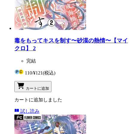
毒をもってキスを制す〜砂漠の熱情〜【マイ
クロ】 2
完結
110
/
¥121
(税込)
カートに追加
カートに追加しました
試し読み