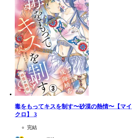
毒をもってキスを制す〜砂漠の熱情〜【マイ
クロ】 3
完結