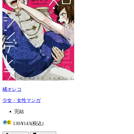
橘オレコ
少女・女性マンガ
完結
130
/
¥143
(税込)