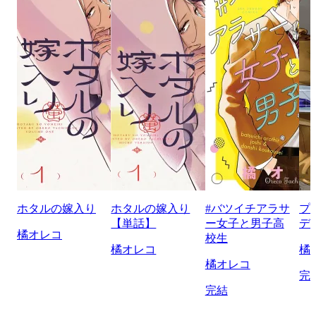
ホタルの嫁入り
ホタルの嫁入り
#バツイチアラサ
プ
【単話】
ー女子と男子高
デ
橘オレコ
校生
橘オレコ
橘
橘オレコ
完
完結