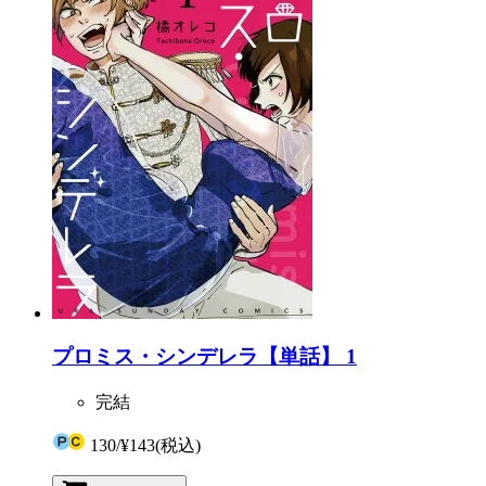
プロミス・シンデレラ【単話】 1
完結
130
/
¥143
(税込)