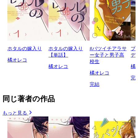
ホタルの嫁入り
ホタルの嫁入り
#バツイチアラサ
プ
【単話】
ー女子と男子高
デ
橘オレコ
校生
橘オレコ
橘
橘オレコ
完
完結
同じ著者の作品
もっと見る