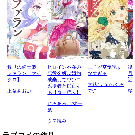
救世の騎士姫
ヒロイン不在の
王子が空気読ま
後
ファラン【マイ
悪役令嬢は婚約
なすぎる
月
クロ】
破棄してワンコ
話
幸路/ｋａｅ/くろ
系従者と逃亡す
上条あおい
でこ
柊
る【タテ読み】
じろあるば/柊一
葉
タテ読み