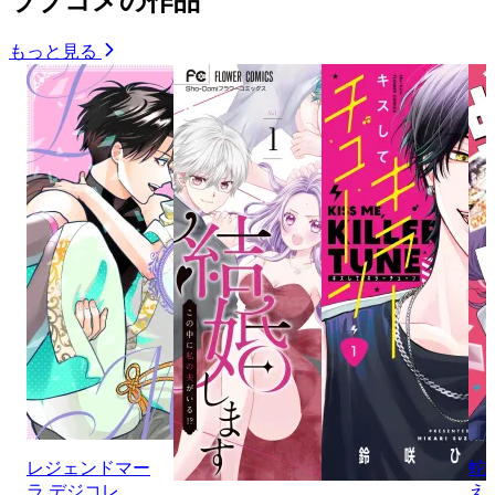
ラブコメの作品
もっと見る
レジェンドマー
蛇
ラ デジコレ
え