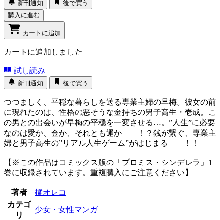
新刊通知
後で買う
購入に進む
カートに追加
カートに追加しました
試し読み
新刊通知
後で買う
つつましく、平穏な暮らしを送る専業主婦の早梅。彼女の前
に現れたのは、性格の悪そうな金持ちの男子高生・壱成。こ
の男との出会いが早梅の平穏を一変させる…。”人生”に必要
なのは愛か、金か、それとも運か――！？銭が繋ぐ、専業主
婦と男子高生の”リアル人生ゲーム”がはじまる――！！
【※この作品はコミックス版の「プロミス・シンデレラ」1
巻に収録されています。重複購入にご注意ください】
著者
橘オレコ
カテゴ
少女・女性マンガ
リ