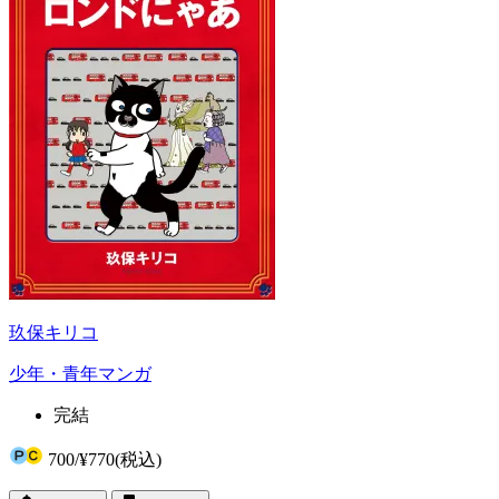
玖保キリコ
少年・青年マンガ
完結
700
/
¥770
(税込)