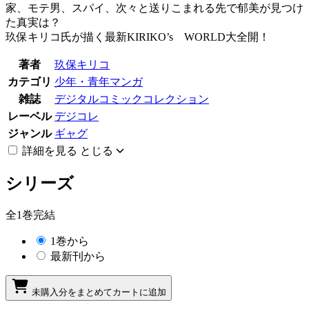
家、モテ男、スパイ、次々と送りこまれる先で郁美が見つけ
た真実は？
玖保キリコ氏が描く最新KIRIKO’s WORLD大全開！
著者
玖保キリコ
カテゴリ
少年・青年マンガ
雑誌
デジタルコミックコレクション
レーベル
デジコレ
ジャンル
ギャグ
詳細を見る
とじる
シリーズ
全1巻完結
1巻から
最新刊から
未購入分をまとめてカートに追加