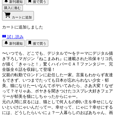
新刊通知
後で買う
購入に進む
カートに追加
カートに追加しました
試し読み
新刊通知
後で買う
〜いつでも、どこでも、デジタルで〜をテーマにデジタル描
き下ろしマガジン『ねこまみれ』に連載された玖保キリコ氏
が描く「きゃっと！」驚くハイパーＣＡＴファンタジー、完
全版全６話を収録して登場！
父親の転勤でロンドンに赴任した一家。言葉もわからず友達
もできず、いつまでたっても日本が忘れられない少女・郁
美。猫になりたーいなんてボヤいてみたら、さあ大変！なぜ
って？そりゃあ、ボヤきを聞きつけたコスプレ大好きフェア
リーが郁美を猫にしちゃったからにゃー。
元の人間に戻るには、猫として何人もの飼い主を幸せにしな
いといけにゃいんだってー。幸せって、にゃに？幸せにする
には、どうしたらいいにょ？一人暮らしのおばあちゃん、画