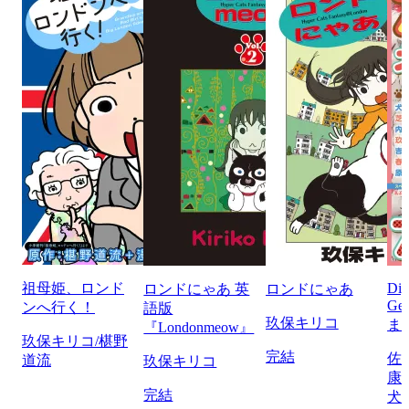
祖母姫、ロンド
Di
ロンドにゃあ 英
ロンドにゃあ
Ge
ンへ行く！
語版
玖保キリコ
ま
『Londonmeow』
玖保キリコ/椹野
完結
佐
道流
玖保キリコ
康
完結
犬