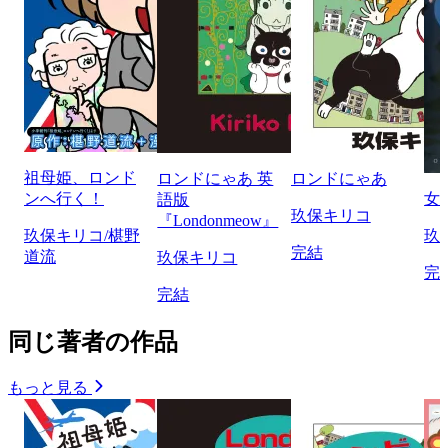
祖母姫、ロンド
ロンドにゃあ 英
ロンドにゃあ
ンへ行く！
女
語版
玖保キリコ
『Londonmeow』
玖保キリコ/椹野
玖
完結
道流
玖保キリコ
完
完結
同じ著者の作品
もっと見る