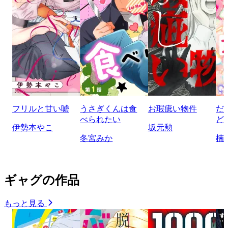
フリルと甘い嘘
うさぎくんは食
お瑕疵い物件
だ
べられたい
ど
伊勢本やこ
坂元勲
冬宮みか
楠
ギャグの作品
もっと見る