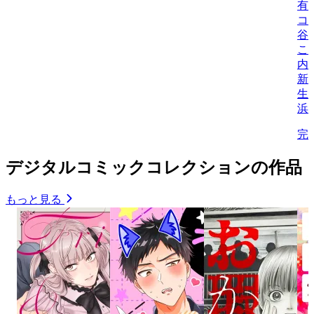
有
コ
谷
こ
内
新
生/
浜
完
デジタルコミックコレクションの作品
もっと見る