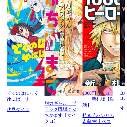
てくのぱにっく
1000円ヒーロ
BA
BU
ゆにばーす
ー 新札版【単
脱力ギャル、ブ
話】
す
ラック職場にぶ
伏見ダイキ
ちかます【マイ
焼き芋ハンサム
クロ】
斎藤/村上ペコ