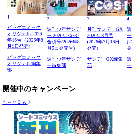
1
2
3
4
ビッグコミック
週刊少年サンデ
月刊サンデーGX
週
オリジナル 2026
ー 2026年36･37
2026年8月号
ー 
年16号（2026年8
合併号(2026年8
(2026年7月16日
(2
月5日発売)
月5日発売号)
発売)
発
ビッグコミック
週刊少年サンデ
サンデーGX編集
週
オリジナル編集
ー編集部
部
ー
部
開催中のキャンペーン
もっと見る