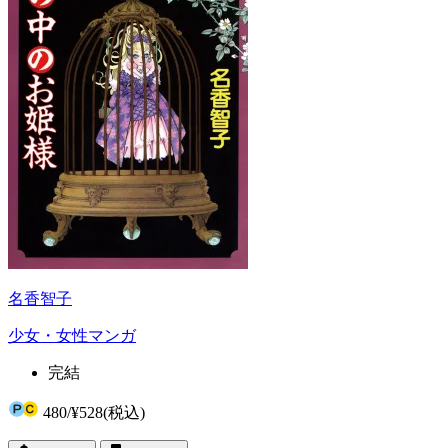
名香智子
少女・女性マンガ
完結
480
/
¥528
(税込)