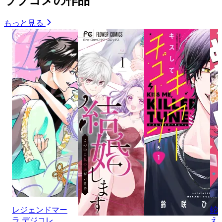
ラブコメの作品
もっと見る
レジェンドマー
蛇
ラ デジコレ
え