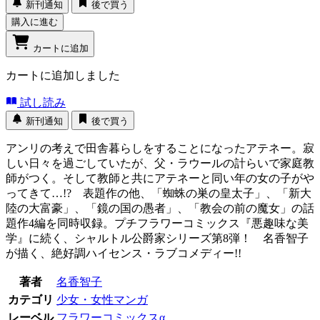
新刊通知
後で買う
購入に進む
カートに追加
カートに追加しました
試し読み
新刊通知
後で買う
アンリの考えで田舎暮らしをすることになったアテネー。寂
しい日々を過ごしていたが、父・ラウールの計らいで家庭教
師がつく。そして教師と共にアテネーと同い年の女の子がや
ってきて…!? 表題作の他、「蜘蛛の巣の皇太子」、「新大
陸の大富豪」、「鏡の国の愚者」、「教会の前の魔女」の話
題作4編を同時収録。プチフラワーコミックス『悪趣味な美
学』に続く、シャルトル公爵家シリーズ第8弾！ 名香智子
が描く、絶好調ハイセンス・ラブコメディー!!
著者
名香智子
カテゴリ
少女・女性マンガ
レーベル
フラワーコミックスα