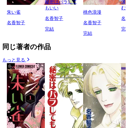
秘密はバラして
薄
もいい
む
朱い雀
桃色浪漫
名香智子
名
名香智子
名香智子
完結
完
完結
同じ著者の作品
もっと見る