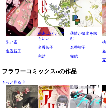
秘密はバラして
薄情が薄氷を踏
もいい
む
朱い雀
桃
名香智子
名香智子
名香智子
名
完結
完結
完
フラワーコミックスαの作品
もっと見る