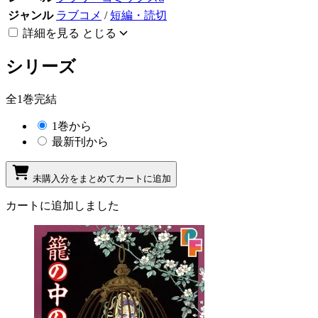
ジャンル
ラブコメ
/
短編・読切
詳細を見る
とじる
シリーズ
全1巻完結
1巻から
最新刊から
未購入分をまとめてカートに追加
カートに追加しました