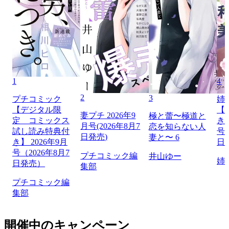
1
4
2
3
プチコミック
姉
【デジタル限
【
妻プチ 2026年9
極と蕾〜極道と
定 コミックス
き】
月号(2026年8月7
恋を知らない人
試し読み特典付
号（
日発売)
妻と〜 6
き】 2026年9月
日
号（2026年8月7
プチコミック編
井山ゆー
姉
日発売）
集部
プチコミック編
集部
開催中のキャンペーン