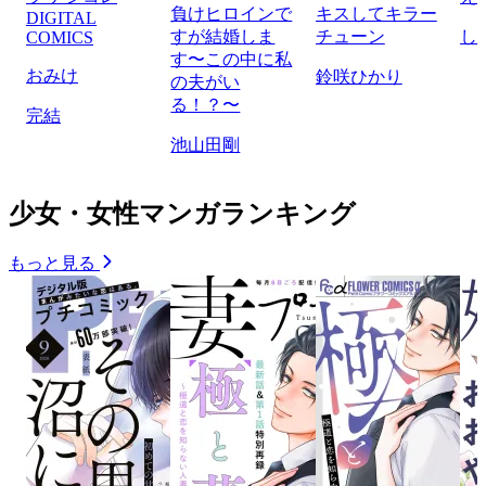
負けヒロインで
キスしてキラー
DIGITAL
すが結婚しま
チューン
し
COMICS
す〜この中に私
おみけ
鈴咲ひかり
の夫がい
る！？〜
完結
池山田剛
少女・女性マンガランキング
もっと見る