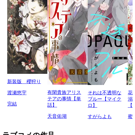
新装版 櫻狩り
有閑貴族アリス
渡瀬悠宇
それは不透明な
花
テアの事情【単
ブルー【マイク
溺
完結
話】
ロ】
【
天音佑湖
すがらよも
蜜