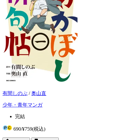
有間しのぶ
/
奥山直
少年・青年マンガ
完結
690
/
¥759
(税込)