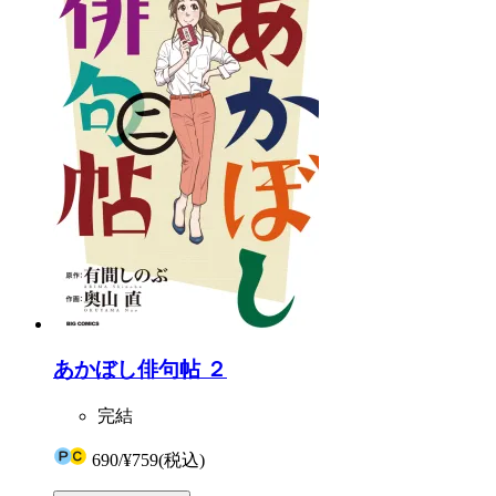
あかぼし俳句帖 ２
完結
690
/
¥759
(税込)