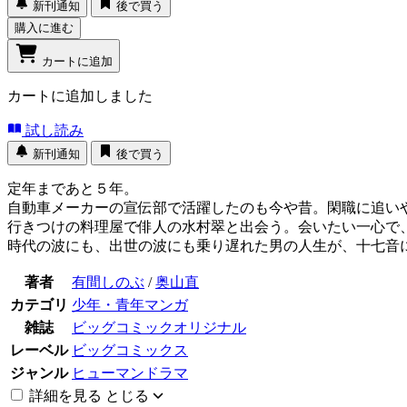
新刊通知
後で買う
購入に進む
カートに追加
カートに追加しました
試し読み
新刊通知
後で買う
定年まであと５年。
自動車メーカーの宣伝部で活躍したのも今や昔。閑職に追い
行きつけの料理屋で俳人の水村翠と出会う。会いたい一心で
時代の波にも、出世の波にも乗り遅れた男の人生が、十七音に彩られ
著者
有間しのぶ
/
奥山直
カテゴリ
少年・青年マンガ
雑誌
ビッグコミックオリジナル
レーベル
ビッグコミックス
ジャンル
ヒューマンドラマ
詳細を見る
とじる