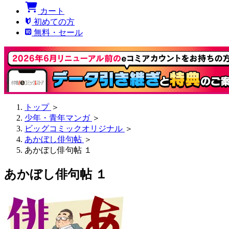
カート
初めての方
無料・セール
トップ
＞
少年・青年マンガ
＞
ビッグコミックオリジナル
＞
あかぼし俳句帖
＞
あかぼし俳句帖 １
あかぼし俳句帖 １