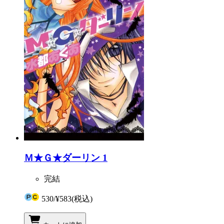
Ｍ★Ｇ★ダーリン 1
完結
530
/
¥583
(税込)