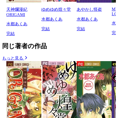
MY
天神爛漫紀
ゆめゆめ煌々堂
あやかし怪盗
LO
ORIGAMI
水都あくあ
水都あくあ
水
水都あくあ
完結
完結
完
完結
同じ著者の作品
もっと見る