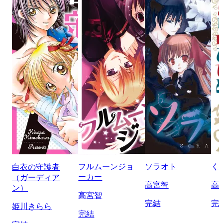
フルムーンジョ
ソラオト
く
白衣の守護者
ーカー
（ガーディア
高宮智
高
ン）
高宮智
完結
完
姫川きらら
完結