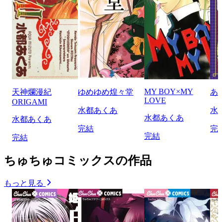
MY BOY×MY
天神爛漫紀
ゆめゆめ煌々堂
あ
LOVE
ORIGAMI
水都あくあ
水
水都あくあ
水都あくあ
完結
完
完結
完結
ちゅちゅコミックスの作品
もっと見る