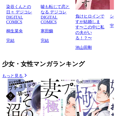
染谷くんとの
嘘も転じて恋と
日々 デジコレ
なる デジコレ
負けヒロインで
シ
DIGITAL
DIGITAL
すが結婚しま
COMICS
COMICS
宇
す〜この中に私
桐生菜央
寒田鰤
の夫がい
る！？〜
完結
完結
池山田剛
少女・女性マンガランキング
もっと見る