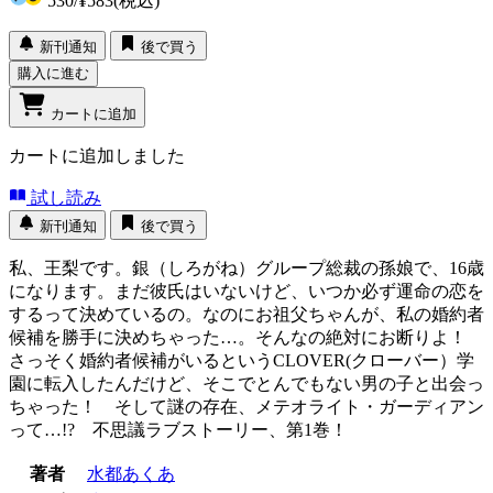
530
/
¥583
(税込)
新刊通知
後で買う
購入に進む
カートに追加
カートに追加しました
試し読み
新刊通知
後で買う
私、王梨です。銀（しろがね）グループ総裁の孫娘で、16歳
になります。まだ彼氏はいないけど、いつか必ず運命の恋を
するって決めているの。なのにお祖父ちゃんが、私の婚約者
候補を勝手に決めちゃった…。そんなの絶対にお断りよ！
さっそく婚約者候補がいるというCLOVER(クローバー）学
園に転入したんだけど、そこでとんでもない男の子と出会っ
ちゃった！ そして謎の存在、メテオライト・ガーディアン
って…!? 不思議ラブストーリー、第1巻！
著者
水都あくあ