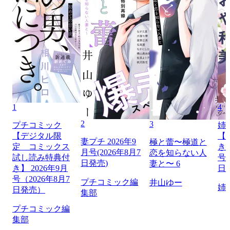
1
4
2
3
プチコミック
姉
【デジタル限
【
妻プチ 2026年9
極と蕾〜極道と
定 コミックス
き】
月号(2026年8月7
恋を知らない人
試し読み特典付
号（
日発売)
妻と〜 6
き】 2026年9月
日
号（2026年8月7
プチコミック編
井山ゆー
姉
日発売）
集部
プチコミック編
集部