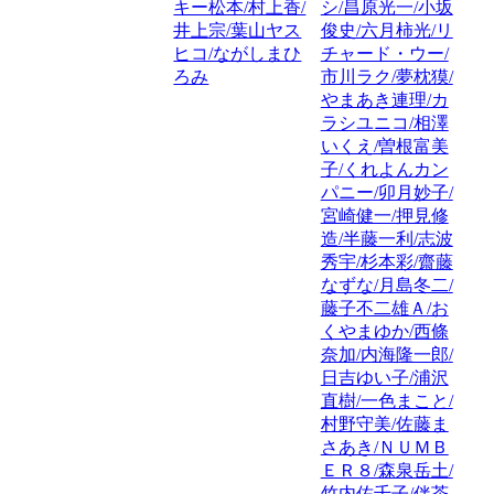
キー松本/村上香/
シ/昌原光一/小坂
井上宗/葉山ヤス
俊史/六月柿光/リ
ヒコ/ながしまひ
チャード・ウー/
ろみ
市川ラク/夢枕獏/
やまあき連理/カ
ラシユニコ/相澤
いくえ/曽根富美
子/くれよんカン
パニー/卯月妙子/
宮崎健一/押見修
造/半藤一利/志波
秀宇/杉本彩/齋藤
なずな/月島冬二/
藤子不二雄Ａ/お
くやまゆか/西條
奈加/内海隆一郎/
日吉ゆい子/浦沢
直樹/一色まこと/
村野守美/佐藤ま
さあき/ＮＵＭＢ
ＥＲ８/森泉岳土/
竹内佐千子/伴茶