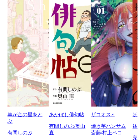
羊が金の星をと
あかぼし俳句帖
ザコオス♂
ほ
ぶ
有間しのぶ/奥山
焼き芋ハンサム
祐
有間しのぶ
直
斎藤/村上ペコ
完