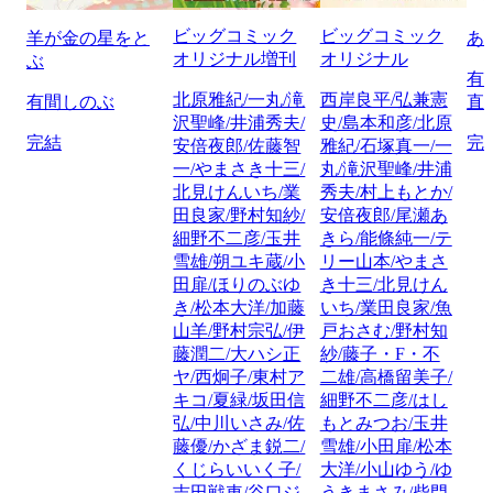
ビッグコミック
ビッグコミック
羊が金の星をと
あ
オリジナル増刊
オリジナル
ぶ
有
北原雅紀/一丸/滝
西岸良平/弘兼憲
有間しのぶ
直
沢聖峰/井浦秀夫/
史/島本和彦/北原
完結
完
安倍夜郎/佐藤智
雅紀/石塚真一/一
一/やまさき十三/
丸/滝沢聖峰/井浦
北見けんいち/業
秀夫/村上もとか/
田良家/野村知紗/
安倍夜郎/尾瀬あ
細野不二彦/玉井
きら/能條純一/テ
雪雄/朔ユキ蔵/小
リー山本/やまさ
田扉/ほりのぶゆ
き十三/北見けん
き/松本大洋/加藤
いち/業田良家/魚
山羊/野村宗弘/伊
戸おさむ/野村知
藤潤二/大ハシ正
紗/藤子・F・不
ヤ/西炯子/東村ア
二雄/高橋留美子/
キコ/夏緑/坂田信
細野不二彦/はし
弘/中川いさみ/佐
もとみつお/玉井
藤優/かざま鋭二/
雪雄/小田扉/松本
くじらいいく子/
大洋/小山ゆう/ゆ
吉田戦車/谷口ジ
うきまさみ/柴門