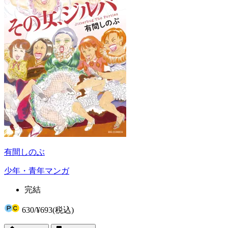
有間しのぶ
少年・青年マンガ
完結
630
/
¥693
(税込)