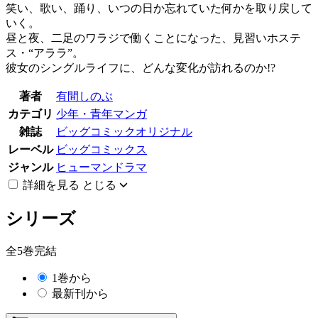
笑い、歌い、踊り、いつの日か忘れていた何かを取り戻して
いく。
昼と夜、二足のワラジで働くことになった、見習いホステ
ス・“アララ”。
彼女のシングルライフに、どんな変化が訪れるのか!?
著者
有間しのぶ
カテゴリ
少年・青年マンガ
雑誌
ビッグコミックオリジナル
レーベル
ビッグコミックス
ジャンル
ヒューマンドラマ
詳細を見る
とじる
シリーズ
全5巻完結
1巻から
最新刊から