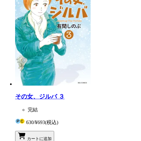
その女、ジルバ ３
完結
630
/
¥693
(税込)
カートに追加