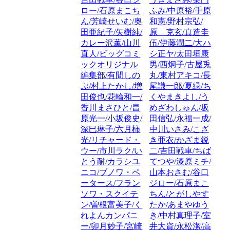
ロー/石原まこち
ふみ/中原裕/手原
ん/芳崎せいむ/奥
和憲/野村宗弘/
田亜紀子/矢樹純/
原 克玄/真造圭
カレー沢薫/山川
伍/伊藤潤二/大ハ
直人/ビッグコミ
シ正ヤ/太田垣康
ックオリジナル
男/西炯子/古屋兎
編集部/有間しの
丸/東村アキコ/長
ぶ/村上たかし/増
尾謙一郎/夏緑/ち
田俊也/花輪和一/
くやまきよし/う
香川まさひと/昌
めざわしゅん/坂
原光一/小坂俊史/
田信弘/永福一成/
深巳琳子/六月柿
中川いさみ/こざ
光/リチャード・
き亜衣/かざま鋭
ウー/市川ラク/い
二/吉田戦車/ちば
とう耐/カラシユ
てつや/漆原ミチ/
ニコ/ブノワ・ペ
山本おさむ/谷口
ータース/フラン
ジロー/石原まこ
ソワ・スクイテ
ちん/とがしやす
ン/曽根富美子/く
たか/あまやゆう
れよんカンパニ
き/中村真理子/室
ー/卯月妙子/宮崎
井大資/永松潔/高