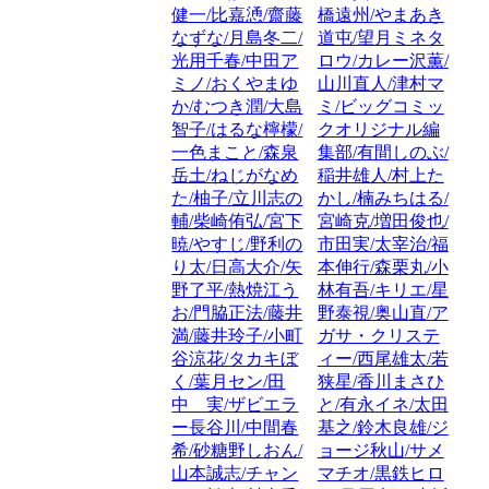
健一/比嘉慂/齋藤
橋遠州/やまあき
なずな/月島冬二/
道屯/望月ミネタ
光用千春/中田ア
ロウ/カレー沢薫/
ミノ/おくやまゆ
山川直人/津村マ
か/むつき潤/大島
ミ/ビッグコミッ
智子/はるな檸檬/
クオリジナル編
一色まこと/森泉
集部/有間しのぶ/
岳土/ねじがなめ
稲井雄人/村上た
た/柚子/立川志の
かし/楠みちはる/
輔/柴崎侑弘/宮下
宮崎克/増田俊也/
暁/やすじ/野利の
市田実/太宰治/福
り太/日高大介/矢
本伸行/森栗丸/小
野了平/熱焼江う
林有吾/キリエ/星
お/門脇正法/藤井
野泰視/奥山直/ア
満/藤井玲子/小町
ガサ・クリステ
谷涼花/タカキぼ
ィー/西尾雄太/若
く/葉月セン/田
狭星/香川まさひ
中 実/ザビエラ
と/有永イネ/太田
ー長谷川/中間春
基之/鈴木良雄/ジ
希/砂糖野しおん/
ョージ秋山/サメ
山本誠志/チャン
マチオ/黒鉄ヒロ