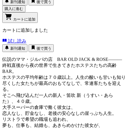
新刊通知
後で買う
購入に進む
カートに追加
カートに追加しました
試し読み
新刊通知
後で買う
伝説のママ・ジルバの店 BAR OLD JACK & ROSE―――
終戦直後から夜の世界で生きてきたホステスたちの高齢
BAR。
ホステスの平均年齢は７０歳以上。人生の酸いも甘いも知り
尽くした女たちが最高のおもてなしで、常連客たちを迎え
る。
そこへ飛び込んだ一人の新人・笛吹 新（うすい・あら
た）、４０歳。
大手スーパーの倉庫で働く彼女は、
恋人なし、貯金なし、老後の安心なしの崖っぷち人生。
リストラで希望の職場も追われ、
夢も、仕事も、結婚も、あきらめかけた彼女が、