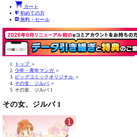
カート
初めての方
無料・セール
トップ
＞
少年・青年マンガ
＞
ビッグコミックオリジナル
＞
その女、ジルバ
＞
その女、ジルバ 1
その女、ジルバ 1