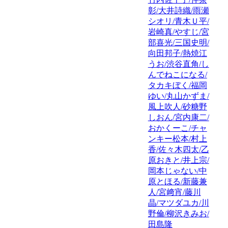
彰/大井詩織/雨瀬
シオリ/青木Ｕ平/
岩崎真/やすじ/宮
部喜光/三国史明/
向田邦子/熱焼江
うお/渋谷直角/し
んでねこになる/
タカキぼく/福岡
ゆい/丸山かずま/
風上吹人/砂糖野
しおん/宮内康二/
おかくーこ/チャ
ンキー松本/村上
香/佐々木四太/乙
原おきと/井上宗/
岡本じゃない/中
原とほる/新藤兼
人/宮﨑宵/藤川
晶/マツダユカ/川
野倫/柳沢きみお/
田島隆