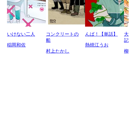
いけない二人
コンクリートの
んば！【単話】
大
船
記
稲岡和佐
熱焼江うお
村上たかし
柳