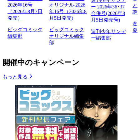
週刊少年サンデ
2026年16号
オリジナル 2026
と
ー 2026年36･37
（2026年8月7日
年16号（2026年8
謎
合併号(2026年8
発売）
月5日発売)
月5日発売号)
倉
ビッグコミック
ビッグコミック
夏
週刊少年サンデ
編集部
オリジナル編集
ー編集部
部
開催中のキャンペーン
もっと見る