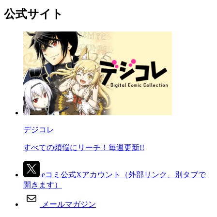
公式サイト
デジコレ
すべての煩悩にリーチ！毎週更新!!
eコミ公式Xアカウント
（外部リンク、別タブで
開きます）
メールマガジン