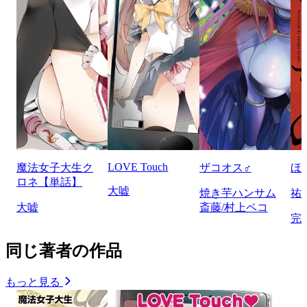
LOVE Touch
魔法女子大生ク
ザコオス♂
ほ
ロネ【単話】
大嘘
焼き芋ハンサム
祐
大嘘
斎藤/村上ペコ
完
同じ著者の作品
もっと見る