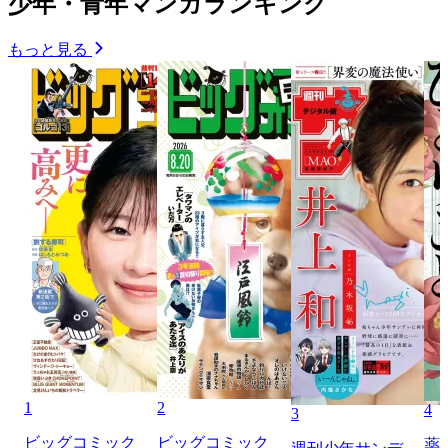
少年・青年マンガランキング
もっと見る
1
2
4
3
ビッグコミック
ビッグコミック
薬