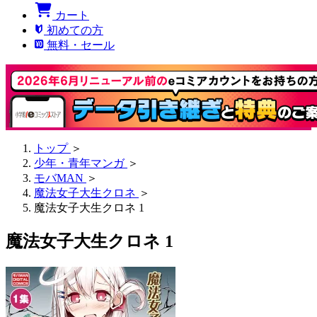
カート
初めての方
無料・セール
トップ
＞
少年・青年マンガ
＞
モバMAN
＞
魔法女子大生クロネ
＞
魔法女子大生クロネ 1
魔法女子大生クロネ 1