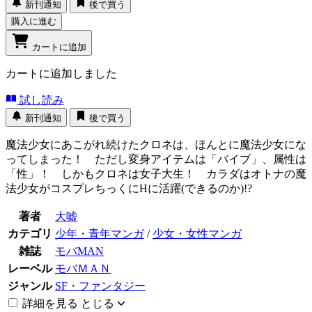
新刊通知
後で買う
購入に進む
カートに追加
カートに追加しました
試し読み
新刊通知
後で買う
魔法少女にあこがれ続けたクロネは、ほんとに魔法少女にな
ってしまった！ ただし変身アイテムは「バイブ」、属性は
「性」！ しかもクロネは女子大生！ カラダはオトナの魔
法少女がコスプレちっくにHに活躍(できるのか)!?
著者
大嘘
カテゴリ
少年・青年マンガ
/
少女・女性マンガ
雑誌
モバMAN
レーベル
モバＭＡＮ
ジャンル
SF・ファンタジー
詳細を見る
とじる