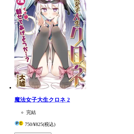
魔法女子大生クロネ 2
完結
750
/
¥825
(税込)