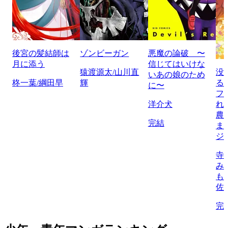
後宮の髪結師は
ゾンビーガン
悪魔の論破 〜
月に添う
信じてはいけな
猿渡源太/山川直
没
いあの娘のため
柊一葉/綱田早
輝
る
に〜
フ
洋介犬
れ
農
完結
ま
ジ
寺
み
も
佐
完