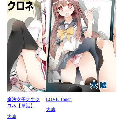
LOVE Touch
魔法女子大生ク
ロネ【単話】
大嘘
大嘘