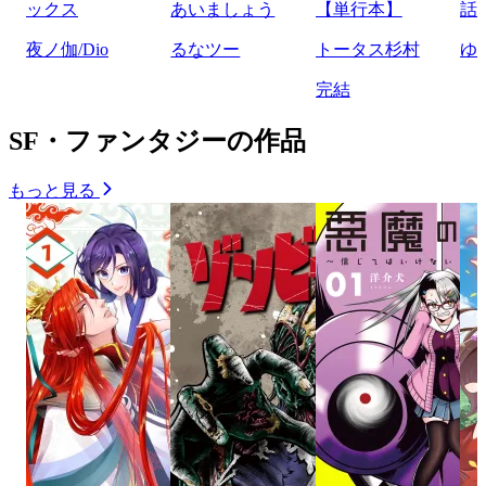
ックス
あいましょう
【単行本】
話
夜ノ伽/Dio
るなツー
トータス杉村
ゆ
完結
SF・ファンタジーの作品
もっと見る