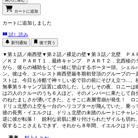
カートに追加
カートに追加しました
試し読み
新刊通知
後で買う
▼第１話／南西壁▼第２話／裸足の壁▼第３話／北壁 ＰＡ
／Ｋ２ ＰＡＲＴ１．最終キャンプ ＰＡＲＴ２．北西稜の
がら、彼らの補助をして一緒に登山するポーター頭。シェル
ン。彼は今、エベレスト南西壁厳冬期初登頂のグループの一
ストは、今日も冷酷で神々しい姿で目の前にそびえ立つ…。
無事第５キャンプ設置に成功した。しかしその夜、ロニーは
は25人のクルーのうち６人ほど。そのメンバーに果たして
のねたましさが湧いてきた。とそこに表層雪崩が発生！ ロニ
ドリュ北壁の上空を一台のヘリコプターが飛んでいた。乗って
彼の長男・イエルクは、ドリュ北壁の未踏のルートにチャレ
逆に彼が転落！ 鋭利な岩肌に擦り付けられたザイルも切れ
収することさえもできず、それから８年間、イエルクはドリ
著者
村上もとか