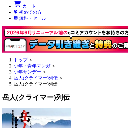
カート
初めての方
無料・セール
トップ
＞
少年・青年マンガ
＞
少年サンデー
＞
岳人(クライマー)列伝
＞
岳人(クライマー)列伝
岳人(クライマー)列伝