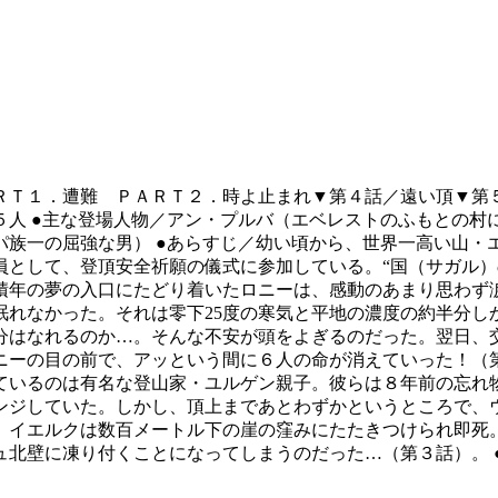
ＲＴ１．遭難 ＰＡＲＴ２．時よ止まれ▼第４話／遠い頂▼第
５人 ●主な登場人物／アン・プルバ（エベレストのふもとの村
パ族一の屈強な男） ●あらすじ／幼い頃から、世界一高い山・
員として、登頂安全祈願の儀式に参加している。“国（サガル）
積年の夢の入口にたどり着いたロニーは、感動のあまり思わず
眠れなかった。それは零下25度の寒気と平地の濃度の約半分し
自分はなれるのか…。そんな不安が頭をよぎるのだった。翌日、
ーの目の前で、アッという間に６人の命が消えていった！（第
いるのは有名な登山家・ユルゲン親子。彼らは８年前の忘れ物
ンジしていた。しかし、頂上まであとわずかというところで、
、イエルクは数百メートル下の崖の窪みにたたきつけられ即死
ュ北壁に凍り付くことになってしまうのだった…（第３話）。 