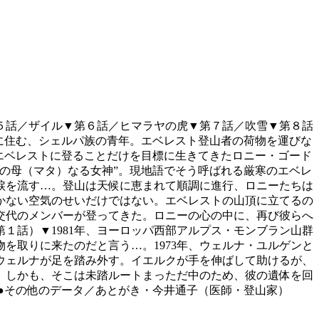
５話／ザイル▼第６話／ヒマラヤの虎▼第７話／吹雪▼第８話
に住む、シェルパ族の青年。エベレスト登山者の荷物を運びな
エベレストに登ることだけを目標に生きてきたロニー・ゴード
の母（マタ）なる女神”。現地語でそう呼ばれる厳寒のエベレ
涙を流す…。登山は天候に恵まれて順調に進行、ロニーたちは
かない空気のせいだけではない。エベレストの山頂に立てるの
交代のメンバーが登ってきた。ロニーの心の中に、再び彼らへ
１話）▼1981年、ヨーロッパ西部アルプス・モンブラン山群
を取りに来たのだと言う…。1973年、ウェルナ・ユルゲンと
ウェルナが足を踏み外す。イエルクが手を伸ばして助けるが、
。しかも、そこは未踏ルートまっただ中のため、彼の遺体を回
●その他のデータ／あとがき・今井通子（医師・登山家）