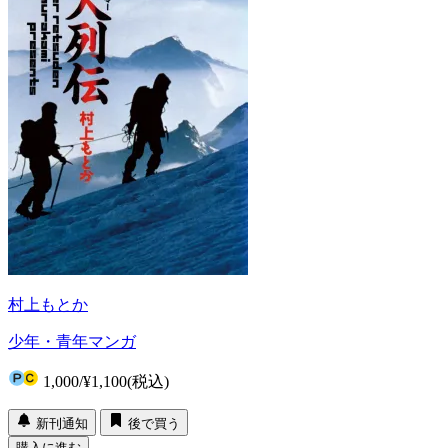
村上もとか
少年・青年マンガ
1,000
/
¥1,100
(税込)
新刊通知
後で買う
購入に進む