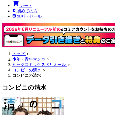
カート
初めての方
無料・セール
トップ
＞
少年・青年マンガ
＞
ビッグコミックスペリオール
＞
コンビニの清水
＞
コンビニの清水
コンビニの清水