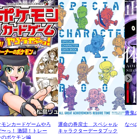
青鬼
ケモンカードゲームやろ
運命の巻戻士 スペシャル
なべの
ぜ〜っ！ 激闘！トレー
キャラクターデータブック
ーのポケモン編