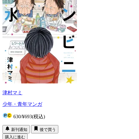
津村マミ
少年・青年マンガ
630
/
¥693
(税込)
新刊通知
後で買う
購入に進む