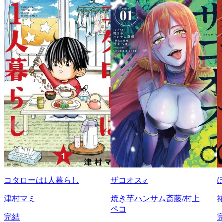
コタローは1人暮らし
ザコオス♂
津村マミ
焼き芋ハンサム斎藤/村上
ペコ
完結