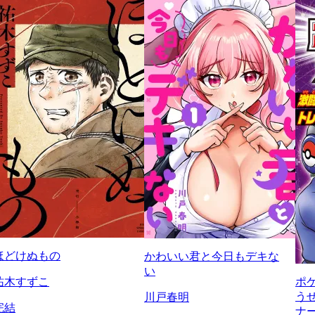
ほどけぬもの
かわいい君と今日もデキな
い
祐木すずこ
ポ
う
川戸春明
完結
ナ