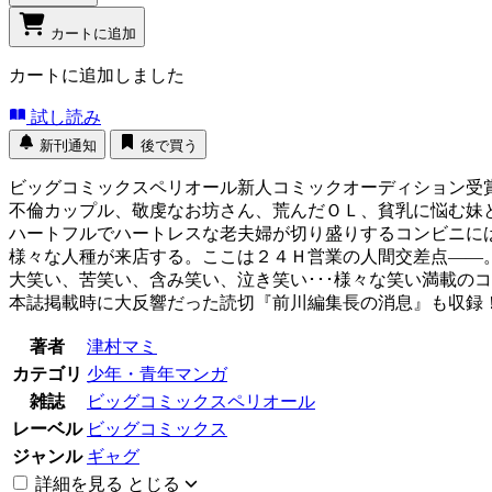
カートに追加
カートに追加しました
試し読み
新刊通知
後で買う
ビッグコミックスペリオール新人コミックオーディション受
不倫カップル、敬虔なお坊さん、荒んだＯＬ、貧乳に悩む妹と
ハートフルでハートレスな老夫婦が切り盛りするコンビニに
様々な人種が来店する。ここは２４Ｈ営業の人間交差点――
大笑い、苦笑い、含み笑い、泣き笑い･･･様々な笑い満載の
本誌掲載時に大反響だった読切『前川編集長の消息』も収録
著者
津村マミ
カテゴリ
少年・青年マンガ
雑誌
ビッグコミックスペリオール
レーベル
ビッグコミックス
ジャンル
ギャグ
詳細を見る
とじる