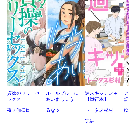
貞操のフリーセ
ルールブルーに
週末キッチン＋
ア
ックス
あいましょう
【単行本】
話
夜ノ伽/Dio
るなツー
トータス杉村
ゆ
完結