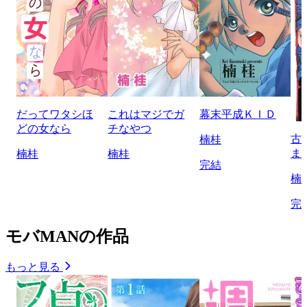
だってワタシほ
これはマジでガ
幕末平成ＫＩＤ
どの女なら
チなやつ
古
楠桂
ま
楠桂
楠桂
完結
楠
完
モバMANの作品
もっと見る