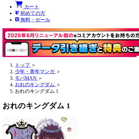
カート
初めての方
無料・セール
トップ
＞
少年・青年マンガ
＞
モバMAN
＞
おれのキングダム
＞
おれのキングダム 1
おれのキングダム 1