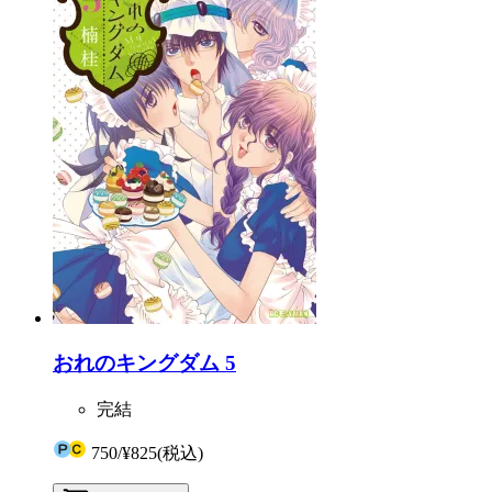
おれのキングダム 5
完結
750
/
¥825
(税込)