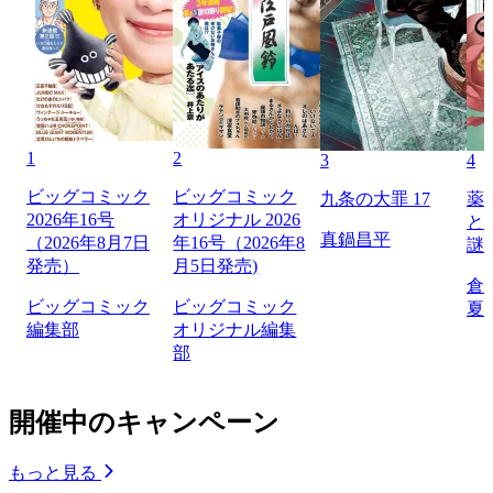
1
2
3
4
ビッグコミック
ビッグコミック
九条の大罪 17
薬
2026年16号
オリジナル 2026
と
真鍋昌平
（2026年8月7日
年16号（2026年8
謎
発売）
月5日発売)
倉
ビッグコミック
ビッグコミック
夏
編集部
オリジナル編集
部
開催中のキャンペーン
もっと見る