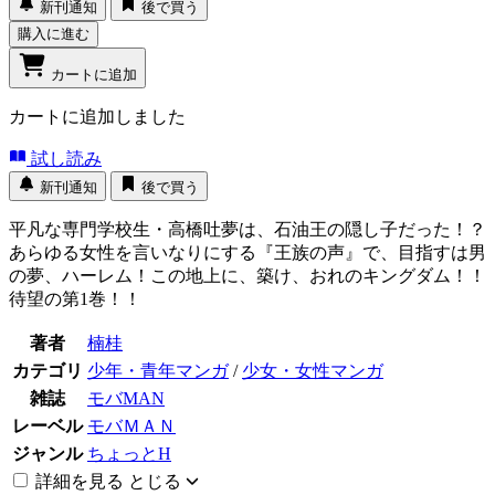
新刊通知
後で買う
購入に進む
カートに追加
カートに追加しました
試し読み
新刊通知
後で買う
平凡な専門学校生・高橋吐夢は、石油王の隠し子だった！？
あらゆる女性を言いなりにする『王族の声』で、目指すは男
の夢、ハーレム！この地上に、築け、おれのキングダム！！
待望の第1巻！！
著者
楠桂
カテゴリ
少年・青年マンガ
/
少女・女性マンガ
雑誌
モバMAN
レーベル
モバＭＡＮ
ジャンル
ちょっとH
詳細を見る
とじる