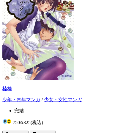
楠桂
少年・青年マンガ
/
少女・女性マンガ
完結
750
/
¥825
(税込)