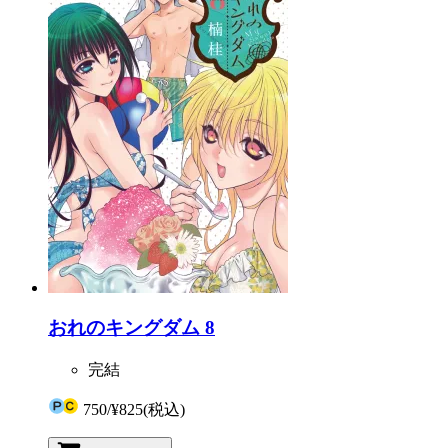
おれのキングダム 8
完結
750
/
¥825
(税込)