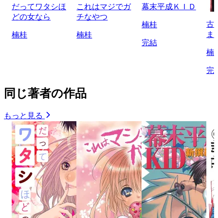
だってワタシほ
これはマジでガ
幕末平成ＫＩＤ
どの女なら
チなやつ
古
楠桂
ま
楠桂
楠桂
完結
楠
完
同じ著者の作品
もっと見る