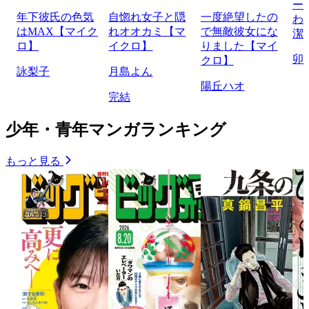
ー
年下彼氏の色気
自惚れ女子と隠
一度絶望したの
わ
はMAX【マイク
れオオカミ【マ
で無敵彼女にな
潔
ロ】
イクロ】
りました【マイ
卯
クロ】
詠梨子
月島よん
陽丘ハオ
完結
少年・青年マンガランキング
もっと見る