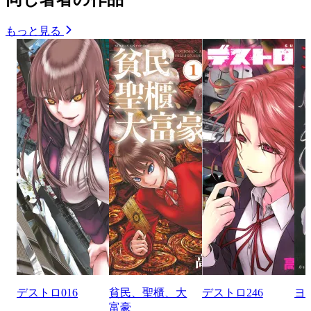
もっと見る
デストロ016
貧民、聖櫃、大
デストロ246
ヨ
富豪