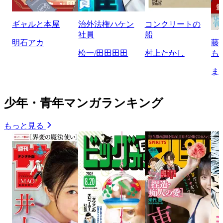
ギャルと本屋
治外法権ハケン
コンクリートの
社員
船
明石アカ
藤
松一/田田田田
村上たかし
も
ま
少年・青年マンガランキング
もっと見る