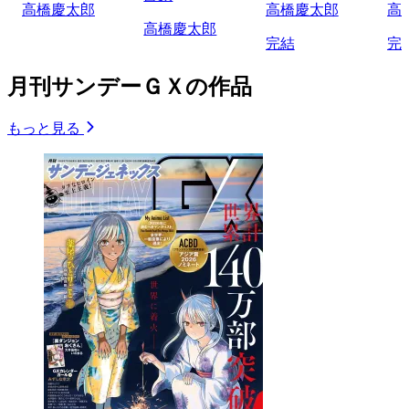
高橋慶太郎
高橋慶太郎
高
高橋慶太郎
完結
完
月刊サンデーＧＸの作品
もっと見る