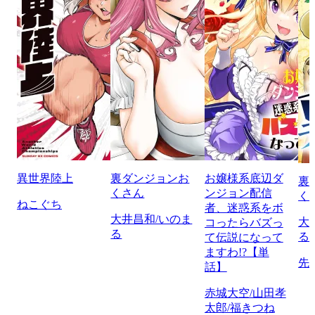
異世界陸上
裏ダンジョンお
お嬢様系底辺ダ
裏
くさん
ンジョン配信
く
ねこぐち
者、迷惑系をボ
大井昌和/いのま
大
コったらバズっ
る
る
て伝説になって
ますわ!?【単
先
話】
赤城大空/山田孝
太郎/福きつね