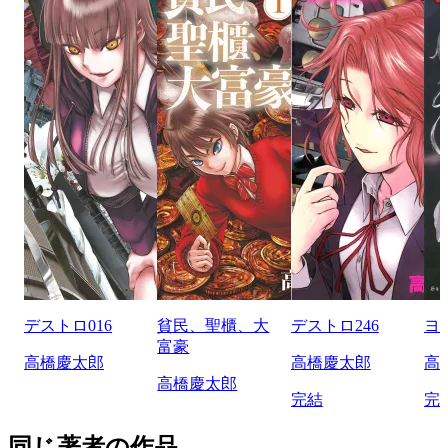
デストロ016
貧民、聖櫃、大
デストロ246
ヨ
富豪
高橋慶太郎
高橋慶太郎
高
高橋慶太郎
完結
完
同じ著者の作品