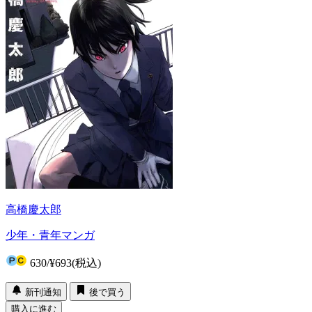
高橋慶太郎
少年・青年マンガ
630
/
¥693
(税込)
新刊通知
後で買う
購入に進む