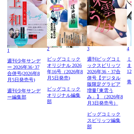
2
3
4
1
ビッグコミック
週刊ビッグコミ
ミ
週刊少年サンデ
オリジナル 2026
ックスピリッツ
ま
ー 2026年36･37
12
年16号（2026年8
2026年36・37合
合併号(2026年8
月5日発売)
併号【デジタル
月5日発売号)
青
版限定グラビア
ビッグコミック
増量｢東雲う
週刊少年サンデ
オリジナル編集
み」】（2026年8
ー編集部
部
月3日発売号）
ビッグコミック
スピリッツ編集
部