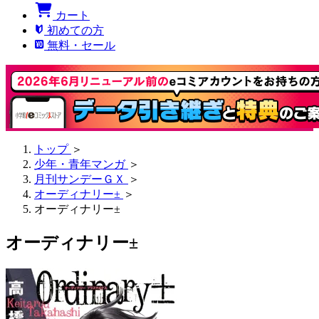
カート
初めての方
無料・セール
トップ
＞
少年・青年マンガ
＞
月刊サンデーＧＸ
＞
オーディナリー±
＞
オーディナリー±
オーディナリー±