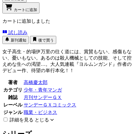
カートに追加
カートに追加しました
試し読み
新刊通知
後で買う
女子高生・的場伊万里の往く道には、賞賛もない、感傷もな
い、憂いもない。あるのは殺人機械としての技能、そして控
えめな生への渇望…。大人気連載『ヨルムンガンド』作者の
デビュー作、待望の単行本化！！
著者
高橋慶太郎
カテゴリ
少年・青年マンガ
雑誌
月刊サンデーＧＸ
レーベル
サンデーＧＸコミックス
ジャンル
職業・ビジネス
詳細を見る
とじる
シリーズ