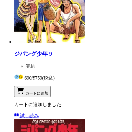
ジパング少年 9
完結
690
/
¥759
(税込)
カートに追加
カートに追加しました
試し読み