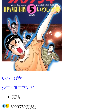
いわしげ孝
少年・青年マンガ
完結
690
/
¥759
(税込)