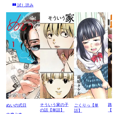
試し読み
そういう家の子
路
ぬいの式日
ごくりっ【単
の話【単話】
【
話】