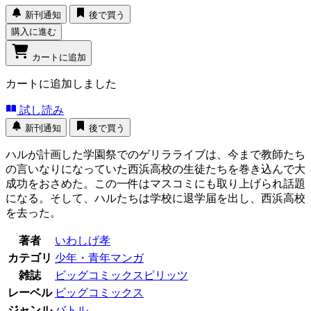
新刊通知
後で買う
購入に進む
カートに追加
カートに追加しました
試し読み
新刊通知
後で買う
ハルが計画した学園祭でのゲリラライブは、今まで教師たち
の言いなりになっていた西浜高校の生徒たちを巻き込んで大
成功をおさめた。この一件はマスコミにも取り上げられ話題
になる。そして、ハルたちは学校に退学届を出し、西浜高校
を去った。
著者
いわしげ孝
カテゴリ
少年・青年マンガ
雑誌
ビッグコミックスピリッツ
レーベル
ビッグコミックス
ジャンル
バトル