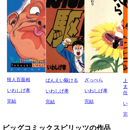
怪人百面相
ざっぺら
ばんえい駆ける
上
太
いわしげ孝
いわしげ孝
いわしげ孝
任
完結
完結
完結
い
完
ビッグコミックスピリッツの作品