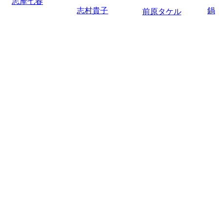
志摩七春
志村貴子
鍋
前原タケル