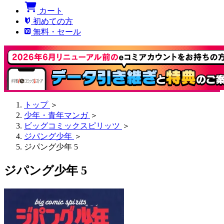
カート
初めての方
無料・セール
トップ
＞
少年・青年マンガ
＞
ビッグコミックスピリッツ
＞
ジパング少年
＞
ジパング少年 5
ジパング少年 5