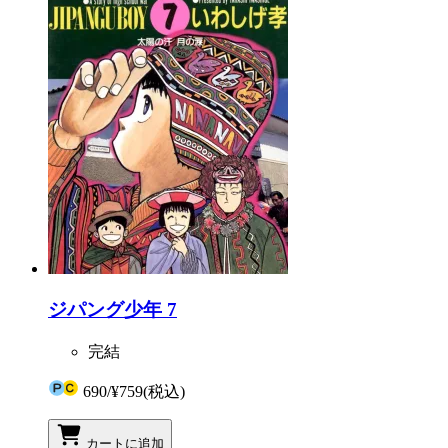
ジパング少年 7
完結
690
/
¥759
(税込)
カートに追加