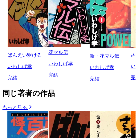
花マル伝
ざ
ばんえい駆ける
新・花マル伝
いわしげ孝
い
いわしげ孝
いわしげ孝
完結
完
完結
完結
同じ著者の作品
もっと見る