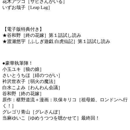
花木アツコ［サビさんがいる］
いずお哉子［Leap Lag］
【電子版特典付き】
★谷和野［終の花嫁］第１話試し読み
★渡瀬悠宇［ふしぎ遊戯 白虎仙記］第１話試し読み
●豪華執筆陣！
小玉ユキ［狼の娘］
さいとうちほ［緋のつがい］
衿沢世衣子［弱火の魔法］
白水こよみ［わんわん会議］
谷和野［終の花嫁］
原作：椹野道流＋漫画：玖保キリコ［祖母姫、ロンドンへ行
く！］
グレゴリ青山［グレさんぽ］
当麻ゆいこ［ゆめうつつを聴かせて］最終回！