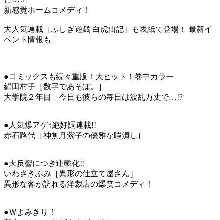
新感覚ホームコメディ！
大人気連載［ふしぎ遊戯 白虎仙記］も表紙で登場！ 最新イ
ベント情報も！
●コミックスも続々重版！大ヒット！巻中カラー
絹田村子［数字であそぼ。］
大学院２年目！今日も彼らの毎日は波乱万丈で…!?
●人気爆アゲ↑絶好調連載!!
赤石路代［神無月紫子の優雅な暇潰し］
●大反響につき連載化!!
いわさきふみ［異形の仕立て屋さん］
異形な客が訪れる洋裁店の爆笑コメディ！
●Ｗよみきり！