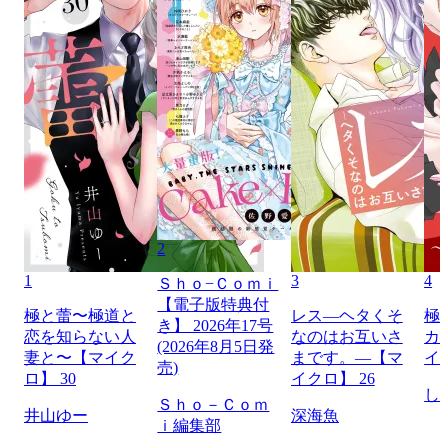
2
1
3
4
Ｓｈｏ−Ｃｏｍｉ
【電子版特典付
極と蕾〜極道と
レス―ヘタくそ
極
き】 2026年17号
恋を知らない人
なのはお互いさ
カ
(2026年8月5日発
妻と〜【マイク
まです。―【マ
イ
売)
ロ】 30
イクロ】 26
し
Ｓｈｏ－Ｃｏｍ
井山ゆー
深海魚
ｉ編集部