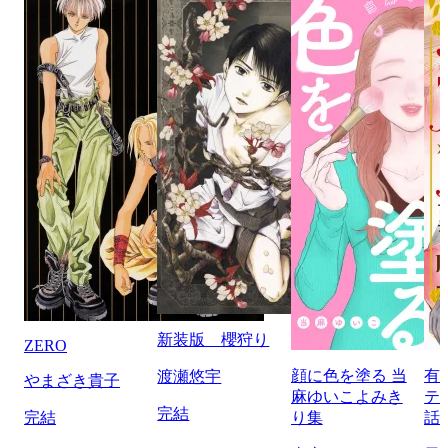
新装版 櫻狩り
ZERO
顔に色を塗る 当
有
渡瀬悠宇
やまざき貴子
麻ゆいこよみき
テ
完結
完結
り集
話