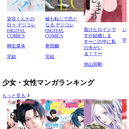
染谷くんとの
嘘も転じて恋と
日々 デジコレ
なる デジコレ
負けヒロインで
シ
DIGITAL
DIGITAL
すが結婚しま
COMICS
COMICS
宇
す〜この中に私
桐生菜央
寒田鰤
の夫がい
る！？〜
完結
完結
池山田剛
少女・女性マンガランキング
もっと見る