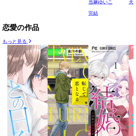
当麻ゆいこ
天
完結
恋愛の作品
もっと見る