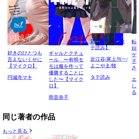
碧のかたみ【タ
転
テ読み】
B
好きのひとつも
ギャルとクチュ
ゲ
近江谷/尾上与一/
言えないくせに
ール 〜有明モ
子
よこやま/牧
【マイクロ】
モは服を作って
さ
優勝することに
タテ読み
円城寺マキ
した〜【マイク
エ
ロ】
し
る
雨音奈子
同じ著者の作品
もっと見る