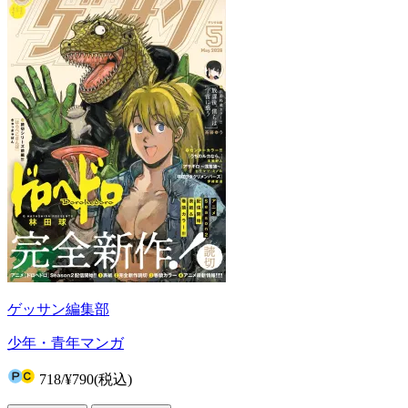
ゲッサン編集部
少年・青年マンガ
718
/
¥790
(税込)